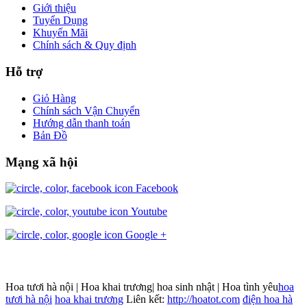
Giới thiệu
Tuyển Dụng
Khuyến Mãi
Chính sách & Quy định
Hỗ trợ
Giỏ Hàng
Chính sách Vận Chuyển
Hướng dẫn thanh toán
Bản Đồ
Mạng xã hội
Facebook
Youtube
Google +
Hoa tươi hà nội | Hoa khai trương| hoa sinh nhật | Hoa tình yêu
hoa
tươi hà nội
hoa khai trương
Liên kết:
http://hoatot.com
điện hoa hà