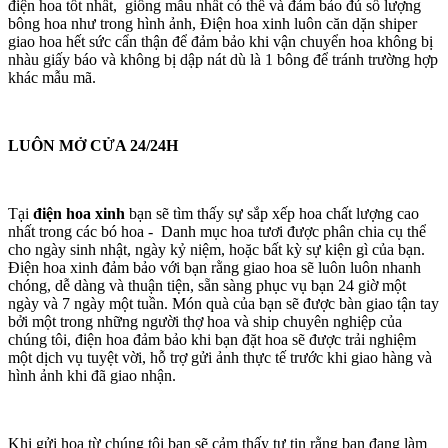
điện hoa tốt nhất, giống mẫu nhất có thể và đảm bảo đủ số lượng
bông hoa như trong hình ảnh, Điện hoa xinh luôn căn dặn shiper
giao hoa hết sức cẩn thận để đảm bảo khi vận chuyển hoa không bị
nhàu giấy báo và không bị dập nát dù là 1 bông để tránh trường hợp
khác mẫu mã.
LUÔN MỞ CỬA 24/24H
Tại
điện hoa xinh
bạn sẽ tìm thấy sự sắp xếp hoa chất lượng cao
nhất trong các bó hoa - Danh mục hoa tươi được phân chia cụ thể
cho ngày sinh nhật, ngày kỷ niệm, hoặc bất kỳ sự kiện gì của bạn.
Điện hoa xinh đảm bảo với bạn rằng giao hoa sẽ luôn luôn nhanh
chóng, dễ dàng và thuận tiện, sẵn sàng phục vụ bạn 24 giờ một
ngày và 7 ngày một tuần. Món quà của bạn sẽ được bàn giao tận tay
bởi một trong những người thợ hoa và ship chuyên nghiệp của
chúng tôi, điện hoa đảm bảo khi bạn đặt hoa sẽ được trải nghiệm
một dịch vụ tuyệt vời, hỗ trợ gửi ảnh thực tế trước khi giao hàng và
hình ảnh khi đã giao nhận.
Khi gửi hoa từ chúng tôi bạn sẽ cảm thấy tự tin rằng bạn đang làm