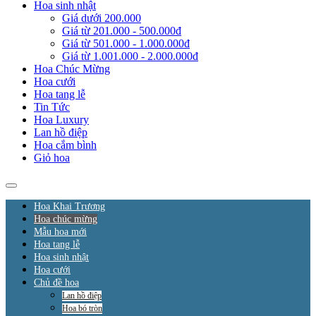
Hoa sinh nhật
Giá dưới 200.000
Giá từ 201.000 - 500.000đ
Giá từ 501.000 - 1.000.000đ
Giá từ 1.001.000 - 2.000.000đ
Hoa Chúc Mừng
Hoa cưới
Hoa tang lễ
Tin Tức
Hoa Luxury
Lan hồ điệp
Hoa cắm bình
Giỏ hoa
Hoa Khai Trương
Hoa chúc mừng
Mẫu hoa mới
Hoa tang lễ
Hoa sinh nhật
Hoa cưới
Chủ đề hoa
Lan hồ điệp
Hoa bó tròn