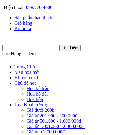
Điện thoại:
098.779.4000
Sản phẩm bạn thích
Giỏ hàng
Kiểm tra
Giỏ Hàng:
1 item
Trang Chủ
Mẫu hoa mới
Khuyến mãi
Chủ đề hoa
Hoa bó tròn
Hoa bó dài
Hoa hộp
Hoa Khai trương
Giá dưới 200k
Giá từ 201.000 - 500.000đ
Giá từ 501.000 - 1.000.000đ
Giá từ 1.001.000 - 2.000.000đ
Giá trên 2.000.000đ