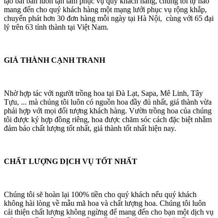
tạo bài bản luôn tận tâm phục vụ quý khách hàng, chúng tôi tự hào
mang đến cho quý khách hàng một mạng lưới phục vụ rộng khắp,
chuyển phát hơn 30 đơn hàng mỗi ngày tại Hà Nội, cùng với 65 đại
lý trên 63 tỉnh thành tại Việt Nam.
GIÁ THÀNH CẠNH TRANH
Nhờ hợp tác với người trồng hoa tại Đà Lạt, Sapa, Mê Linh, Tây
Tựu, ... mà chúng tôi luôn có nguồn hoa đầy đủ nhất, giá thành vừa
phải hợp với mọi đối tượng khách hàng. Vườn trồng hoa của chúng
tôi được ký hợp đồng riêng, hoa được chăm sóc cách đặc biệt nhằm
đảm bảo chất lượng tốt nhất, giá thành tốt nhất hiện nay.
CHẤT LƯỢNG DỊCH VỤ TỐT NHẤT
Chúng tôi sẽ hoàn lại 100% tiền cho quý khách nếu quý khách
không hài lòng về mẫu mã hoa và chất lượng hoa. Chúng tôi luôn
cải thiện chất lượng không ngừng để mang đến cho bạn một dịch vụ