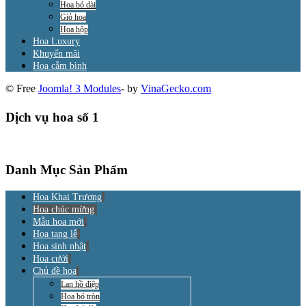
Hoa bó dài
Giỏ hoa
Hoa hộp
Hoa Luxury
Khuyến mãi
Hoa cắm bình
© Free
Joomla! 3 Modules
- by
VinaGecko.com
Dịch vụ hoa số 1
Danh Mục Sản Phẩm
Hoa Khai Trương
Hoa chúc mừng
Mẫu hoa mới
Hoa tang lễ
Hoa sinh nhật
Hoa cưới
Chủ đề hoa
Lan hồ điệp
Hoa bó tròn