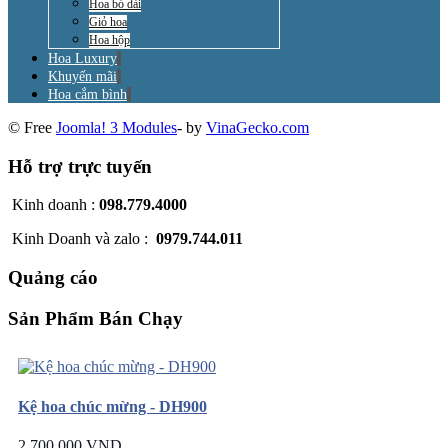
Hoa bó dài
Giỏ hoa
Hoa hộp
Hoa Luxury
Khuyến mãi
Hoa cắm bình
© Free
Joomla! 3 Modules
- by
VinaGecko.com
Hỗ trợ trực tuyến
Kinh doanh :
098.779.4000
Kinh Doanh và zalo :
0979.744.011
Quảng cáo
Sản Phẩm Bán Chạy
Kệ hoa chúc mừng - DH900
2.700.000 VND