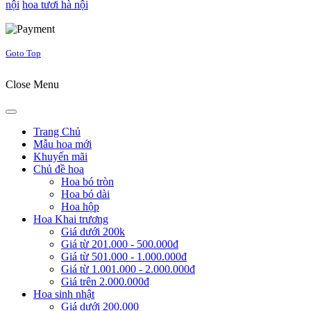
nội
hoa tươi hà nội
Joomla! 3 Templates
Goto Top
Close Menu
Trang Chủ
Mẫu hoa mới
Khuyến mãi
Chủ đề hoa
Hoa bó tròn
Hoa bó dài
Hoa hộp
Hoa Khai trương
Giá dưới 200k
Giá từ 201.000 - 500.000đ
Giá từ 501.000 - 1.000.000đ
Giá từ 1.001.000 - 2.000.000đ
Giá trên 2.000.000đ
Hoa sinh nhật
Giá dưới 200.000