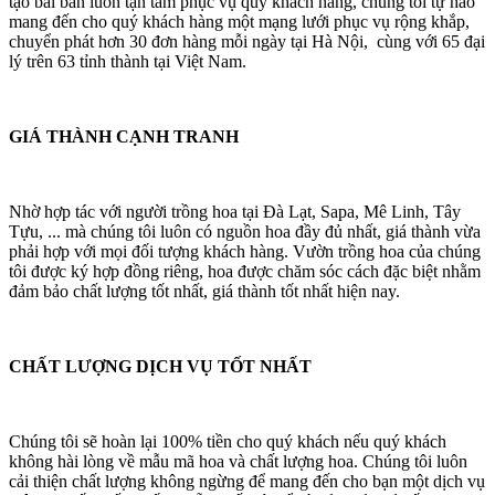
tạo bài bản luôn tận tâm phục vụ quý khách hàng, chúng tôi tự hào
mang đến cho quý khách hàng một mạng lưới phục vụ rộng khắp,
chuyển phát hơn 30 đơn hàng mỗi ngày tại Hà Nội, cùng với 65 đại
lý trên 63 tỉnh thành tại Việt Nam.
GIÁ THÀNH CẠNH TRANH
Nhờ hợp tác với người trồng hoa tại Đà Lạt, Sapa, Mê Linh, Tây
Tựu, ... mà chúng tôi luôn có nguồn hoa đầy đủ nhất, giá thành vừa
phải hợp với mọi đối tượng khách hàng. Vườn trồng hoa của chúng
tôi được ký hợp đồng riêng, hoa được chăm sóc cách đặc biệt nhằm
đảm bảo chất lượng tốt nhất, giá thành tốt nhất hiện nay.
CHẤT LƯỢNG DỊCH VỤ TỐT NHẤT
Chúng tôi sẽ hoàn lại 100% tiền cho quý khách nếu quý khách
không hài lòng về mẫu mã hoa và chất lượng hoa. Chúng tôi luôn
cải thiện chất lượng không ngừng để mang đến cho bạn một dịch vụ