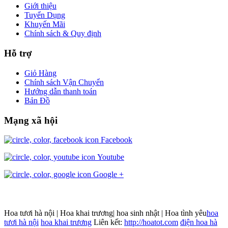
Giới thiệu
Tuyển Dụng
Khuyến Mãi
Chính sách & Quy định
Hỗ trợ
Giỏ Hàng
Chính sách Vận Chuyển
Hướng dẫn thanh toán
Bản Đồ
Mạng xã hội
Facebook
Youtube
Google +
Hoa tươi hà nội | Hoa khai trương| hoa sinh nhật | Hoa tình yêu
hoa
tươi hà nội
hoa khai trương
Liên kết:
http://hoatot.com
điện hoa hà