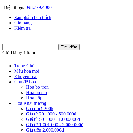
Điện thoại:
098.779.4000
Sản phẩm bạn thích
Giỏ hàng
Kiểm tra
Giỏ Hàng:
1 item
Trang Chủ
Mẫu hoa mới
Khuyến mãi
Chủ đề hoa
Hoa bó tròn
Hoa bó dài
Hoa hộp
Hoa Khai trương
Giá dưới 200k
Giá từ 201.000 - 500.000đ
Giá từ 501.000 - 1.000.000đ
Giá từ 1.001.000 - 2.000.000đ
Giá trên 2.000.000đ