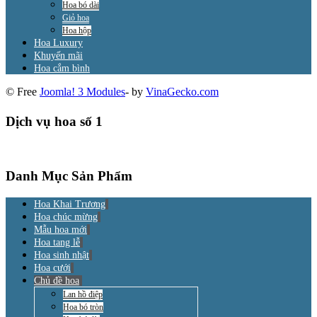
Hoa bó dài
Giỏ hoa
Hoa hộp
Hoa Luxury
Khuyến mãi
Hoa cắm bình
© Free
Joomla! 3 Modules
- by
VinaGecko.com
Dịch vụ hoa số 1
Danh Mục Sản Phẩm
Hoa Khai Trương
Hoa chúc mừng
Mẫu hoa mới
Hoa tang lễ
Hoa sinh nhật
Hoa cưới
Chủ đề hoa
Lan hồ điệp
Hoa bó tròn