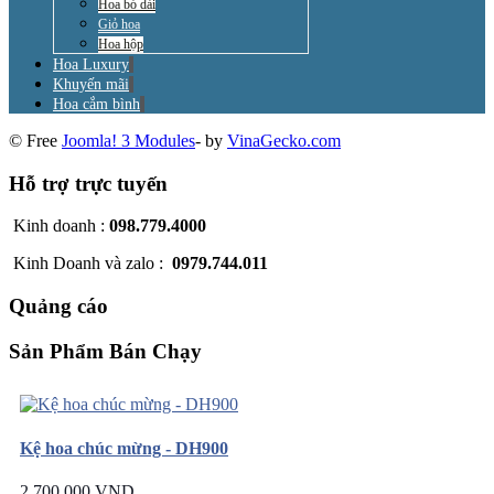
Hoa bó dài
Giỏ hoa
Hoa hộp
Hoa Luxury
Khuyến mãi
Hoa cắm bình
© Free
Joomla! 3 Modules
- by
VinaGecko.com
Hỗ trợ trực tuyến
Kinh doanh :
098.779.4000
Kinh Doanh và zalo :
0979.744.011
Quảng cáo
Sản Phẩm Bán Chạy
Kệ hoa chúc mừng - DH900
2.700.000 VND