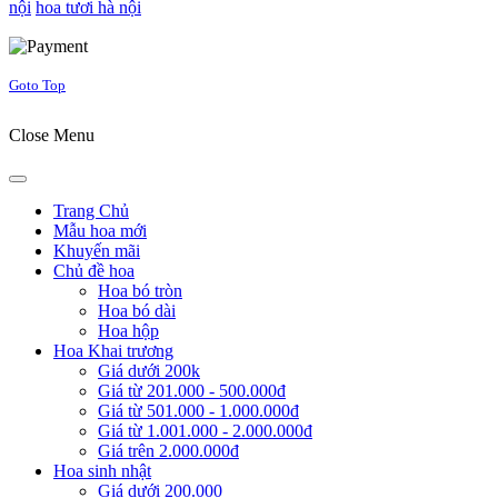
nội
hoa tươi hà nội
Joomla! 3 Templates
Goto Top
Close Menu
Trang Chủ
Mẫu hoa mới
Khuyến mãi
Chủ đề hoa
Hoa bó tròn
Hoa bó dài
Hoa hộp
Hoa Khai trương
Giá dưới 200k
Giá từ 201.000 - 500.000đ
Giá từ 501.000 - 1.000.000đ
Giá từ 1.001.000 - 2.000.000đ
Giá trên 2.000.000đ
Hoa sinh nhật
Giá dưới 200.000