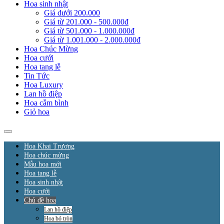
Hoa sinh nhật
Giá dưới 200.000
Giá từ 201.000 - 500.000đ
Giá từ 501.000 - 1.000.000đ
Giá từ 1.001.000 - 2.000.000đ
Hoa Chúc Mừng
Hoa cưới
Hoa tang lễ
Tin Tức
Hoa Luxury
Lan hồ điệp
Hoa cắm bình
Giỏ hoa
Hoa Khai Trương
Hoa chúc mừng
Mẫu hoa mới
Hoa tang lễ
Hoa sinh nhật
Hoa cưới
Chủ đề hoa
Lan hồ điệp
Hoa bó tròn