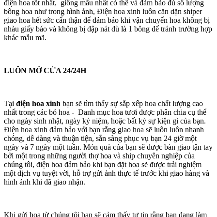
điện hoa tốt nhất, giống mẫu nhất có thể và đảm bảo đủ số lượng
bông hoa như trong hình ảnh, Điện hoa xinh luôn căn dặn shiper
giao hoa hết sức cẩn thận để đảm bảo khi vận chuyển hoa không bị
nhàu giấy báo và không bị dập nát dù là 1 bông để tránh trường hợp
khác mẫu mã.
LUÔN MỞ CỬA 24/24H
Tại
điện hoa xinh
bạn sẽ tìm thấy sự sắp xếp hoa chất lượng cao
nhất trong các bó hoa - Danh mục hoa tươi được phân chia cụ thể
cho ngày sinh nhật, ngày kỷ niệm, hoặc bất kỳ sự kiện gì của bạn.
Điện hoa xinh đảm bảo với bạn rằng giao hoa sẽ luôn luôn nhanh
chóng, dễ dàng và thuận tiện, sẵn sàng phục vụ bạn 24 giờ một
ngày và 7 ngày một tuần. Món quà của bạn sẽ được bàn giao tận tay
bởi một trong những người thợ hoa và ship chuyên nghiệp của
chúng tôi, điện hoa đảm bảo khi bạn đặt hoa sẽ được trải nghiệm
một dịch vụ tuyệt vời, hỗ trợ gửi ảnh thực tế trước khi giao hàng và
hình ảnh khi đã giao nhận.
Khi gửi hoa từ chúng tôi bạn sẽ cảm thấy tự tin rằng bạn đang làm