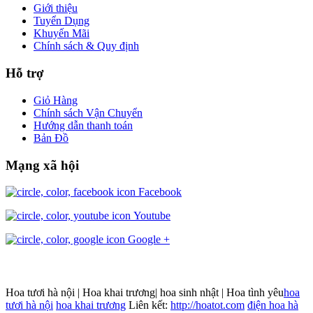
Giới thiệu
Tuyển Dụng
Khuyến Mãi
Chính sách & Quy định
Hỗ trợ
Giỏ Hàng
Chính sách Vận Chuyển
Hướng dẫn thanh toán
Bản Đồ
Mạng xã hội
Facebook
Youtube
Google +
Hoa tươi hà nội | Hoa khai trương| hoa sinh nhật | Hoa tình yêu
hoa
tươi hà nội
hoa khai trương
Liên kết:
http://hoatot.com
điện hoa hà