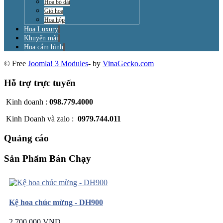
Hoa bó dài
Giỏ hoa
Hoa hộp
Hoa Luxury
Khuyến mãi
Hoa cắm bình
© Free
Joomla! 3 Modules
- by
VinaGecko.com
Hỗ trợ trực tuyến
Kinh doanh :
098.779.4000
Kinh Doanh và zalo :
0979.744.011
Quảng cáo
Sản Phẩm Bán Chạy
Kệ hoa chúc mừng - DH900
2.700.000 VND