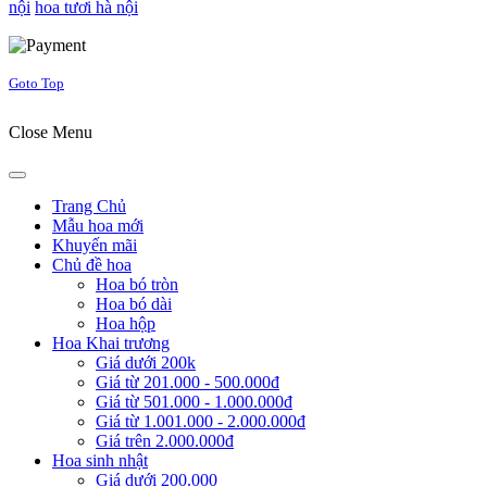
nội
hoa tươi hà nội
Joomla! 3 Templates
Goto Top
Close Menu
Trang Chủ
Mẫu hoa mới
Khuyến mãi
Chủ đề hoa
Hoa bó tròn
Hoa bó dài
Hoa hộp
Hoa Khai trương
Giá dưới 200k
Giá từ 201.000 - 500.000đ
Giá từ 501.000 - 1.000.000đ
Giá từ 1.001.000 - 2.000.000đ
Giá trên 2.000.000đ
Hoa sinh nhật
Giá dưới 200.000