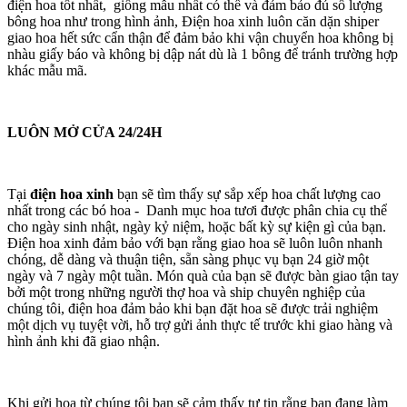
điện hoa tốt nhất, giống mẫu nhất có thể và đảm bảo đủ số lượng
bông hoa như trong hình ảnh, Điện hoa xinh luôn căn dặn shiper
giao hoa hết sức cẩn thận để đảm bảo khi vận chuyển hoa không bị
nhàu giấy báo và không bị dập nát dù là 1 bông để tránh trường hợp
khác mẫu mã.
LUÔN MỞ CỬA 24/24H
Tại
điện hoa xinh
bạn sẽ tìm thấy sự sắp xếp hoa chất lượng cao
nhất trong các bó hoa - Danh mục hoa tươi được phân chia cụ thể
cho ngày sinh nhật, ngày kỷ niệm, hoặc bất kỳ sự kiện gì của bạn.
Điện hoa xinh đảm bảo với bạn rằng giao hoa sẽ luôn luôn nhanh
chóng, dễ dàng và thuận tiện, sẵn sàng phục vụ bạn 24 giờ một
ngày và 7 ngày một tuần. Món quà của bạn sẽ được bàn giao tận tay
bởi một trong những người thợ hoa và ship chuyên nghiệp của
chúng tôi, điện hoa đảm bảo khi bạn đặt hoa sẽ được trải nghiệm
một dịch vụ tuyệt vời, hỗ trợ gửi ảnh thực tế trước khi giao hàng và
hình ảnh khi đã giao nhận.
Khi gửi hoa từ chúng tôi bạn sẽ cảm thấy tự tin rằng bạn đang làm