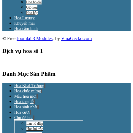
Hoa bó dài
Giỏ hoa
Hoa hộp
Hoa Luxury
Khuyến mãi
Hoa cắm bình
© Free
Joomla! 3 Modules
- by
VinaGecko.com
Dịch vụ hoa số 1
Danh Mục Sản Phẩm
Hoa Khai Trương
Hoa chúc mừng
Mẫu hoa mới
Hoa tang lễ
Hoa sinh nhật
Hoa cưới
Chủ đề hoa
Lan hồ điệp
Hoa bó tròn