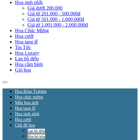
Hoa sinh nhật
Giá dưới 200.000
Giá từ 201.000 - 500.000đ
Giá từ 501.000 - 1.000.000đ
Giá từ 1.001.000 - 2.000.000đ
Hoa Chúc Mừng
Hoa cưới
Hoa tang lễ
Tin Tức
Hoa Luxury
Lan hồ điệp
Hoa cắm bình
Giỏ hoa
Hoa Khai Trương
Hoa chúc mừng
Mẫu hoa mới
Hoa tang lễ
Hoa sinh nhật
Hoa cưới
Chủ đề hoa
Lan hồ điệp
Hoa bó tròn