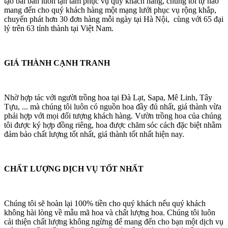
tạo bài bản luôn tận tâm phục vụ quý khách hàng, chúng tôi tự hào
mang đến cho quý khách hàng một mạng lưới phục vụ rộng khắp,
chuyển phát hơn 30 đơn hàng mỗi ngày tại Hà Nội, cùng với 65 đại
lý trên 63 tỉnh thành tại Việt Nam.
GIÁ THÀNH CẠNH TRANH
Nhờ hợp tác với người trồng hoa tại Đà Lạt, Sapa, Mê Linh, Tây
Tựu, ... mà chúng tôi luôn có nguồn hoa đầy đủ nhất, giá thành vừa
phải hợp với mọi đối tượng khách hàng. Vườn trồng hoa của chúng
tôi được ký hợp đồng riêng, hoa được chăm sóc cách đặc biệt nhằm
đảm bảo chất lượng tốt nhất, giá thành tốt nhất hiện nay.
CHẤT LƯỢNG DỊCH VỤ TỐT NHẤT
Chúng tôi sẽ hoàn lại 100% tiền cho quý khách nếu quý khách
không hài lòng về mẫu mã hoa và chất lượng hoa. Chúng tôi luôn
cải thiện chất lượng không ngừng để mang đến cho bạn một dịch vụ