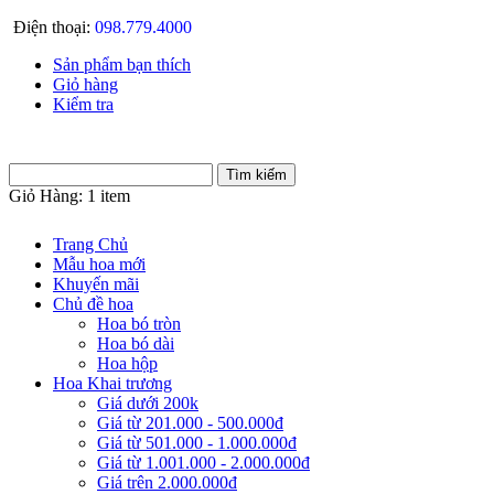
Điện thoại:
098.779.4000
Sản phẩm bạn thích
Giỏ hàng
Kiểm tra
Giỏ Hàng:
1 item
Trang Chủ
Mẫu hoa mới
Khuyến mãi
Chủ đề hoa
Hoa bó tròn
Hoa bó dài
Hoa hộp
Hoa Khai trương
Giá dưới 200k
Giá từ 201.000 - 500.000đ
Giá từ 501.000 - 1.000.000đ
Giá từ 1.001.000 - 2.000.000đ
Giá trên 2.000.000đ