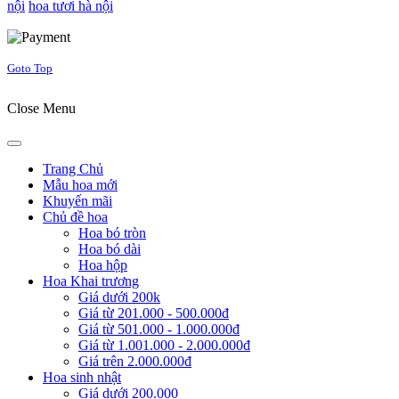
nội
hoa tươi hà nội
Joomla! 3 Templates
Goto Top
Close Menu
Trang Chủ
Mẫu hoa mới
Khuyến mãi
Chủ đề hoa
Hoa bó tròn
Hoa bó dài
Hoa hộp
Hoa Khai trương
Giá dưới 200k
Giá từ 201.000 - 500.000đ
Giá từ 501.000 - 1.000.000đ
Giá từ 1.001.000 - 2.000.000đ
Giá trên 2.000.000đ
Hoa sinh nhật
Giá dưới 200.000