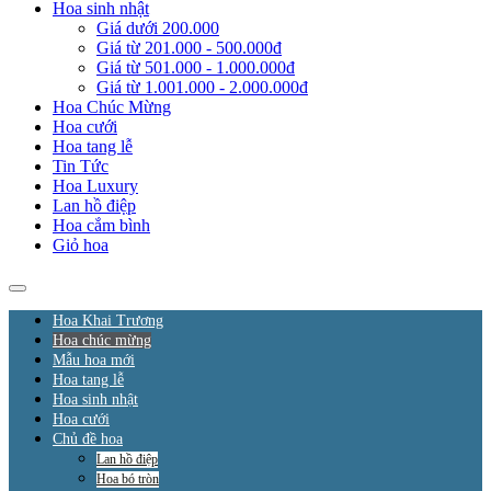
Hoa sinh nhật
Giá dưới 200.000
Giá từ 201.000 - 500.000đ
Giá từ 501.000 - 1.000.000đ
Giá từ 1.001.000 - 2.000.000đ
Hoa Chúc Mừng
Hoa cưới
Hoa tang lễ
Tin Tức
Hoa Luxury
Lan hồ điệp
Hoa cắm bình
Giỏ hoa
Hoa Khai Trương
Hoa chúc mừng
Mẫu hoa mới
Hoa tang lễ
Hoa sinh nhật
Hoa cưới
Chủ đề hoa
Lan hồ điệp
Hoa bó tròn