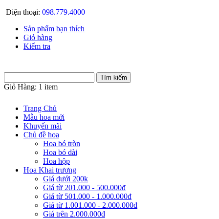
Điện thoại:
098.779.4000
Sản phẩm bạn thích
Giỏ hàng
Kiểm tra
Giỏ Hàng:
1 item
Trang Chủ
Mẫu hoa mới
Khuyến mãi
Chủ đề hoa
Hoa bó tròn
Hoa bó dài
Hoa hộp
Hoa Khai trương
Giá dưới 200k
Giá từ 201.000 - 500.000đ
Giá từ 501.000 - 1.000.000đ
Giá từ 1.001.000 - 2.000.000đ
Giá trên 2.000.000đ