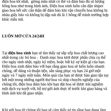
điện hoa tốt nhất, giống mẫu nhất có thể và đảm bảo đủ số lượng
bông hoa như trong hình ảnh, Điện hoa xinh luôn căn dặn shiper
giao hoa hết sức cẩn thận để đảm bảo khi vận chuyển hoa không bị
nhàu giấy báo và không bị dập nát dù là 1 bông để tránh trường hợp
khác mẫu mã.
LUÔN MỞ CỬA 24/24H
Tại
điện hoa xinh
bạn sẽ tìm thấy sự sắp xếp hoa chất lượng cao
nhất trong các bó hoa - Danh mục hoa tươi được phân chia cụ thể
cho ngày sinh nhật, ngày kỷ niệm, hoặc bất kỳ sự kiện gì của bạn.
Điện hoa xinh đảm bảo với bạn rằng giao hoa sẽ luôn luôn nhanh
chóng, dễ dàng và thuận tiện, sẵn sàng phục vụ bạn 24 giờ một
ngày và 7 ngày một tuần. Món quà của bạn sẽ được bàn giao tận tay
bởi một trong những người thợ hoa và ship chuyên nghiệp của
chúng tôi, điện hoa đảm bảo khi bạn đặt hoa sẽ được trải nghiệm
một dịch vụ tuyệt vời, hỗ trợ gửi ảnh thực tế trước khi giao hàng và
hình ảnh khi đã giao nhận.
Khi gửi hoa từ chúng tôi bạn sẽ cảm thấy tự tin rằng bạn đang làm