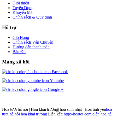
Giới thiệu
Tuyển Dụng
Khuyến Mãi
Chính sách & Quy định
Hỗ trợ
Giỏ Hàng
Chính sách Vận Chuyển
Hướng dẫn thanh toán
Bản Đồ
Mạng xã hội
Facebook
Youtube
Google +
Hoa tươi hà nội | Hoa khai trương| hoa sinh nhật | Hoa tình yêu
hoa
tươi hà nội
hoa khai trương
Liên kết:
http://hoatot.com
điện hoa hà