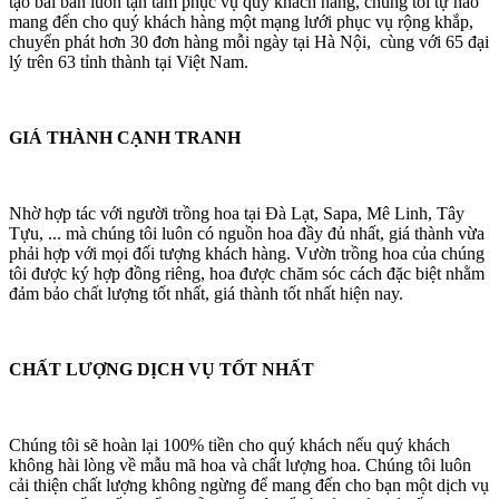
tạo bài bản luôn tận tâm phục vụ quý khách hàng, chúng tôi tự hào
mang đến cho quý khách hàng một mạng lưới phục vụ rộng khắp,
chuyển phát hơn 30 đơn hàng mỗi ngày tại Hà Nội, cùng với 65 đại
lý trên 63 tỉnh thành tại Việt Nam.
GIÁ THÀNH CẠNH TRANH
Nhờ hợp tác với người trồng hoa tại Đà Lạt, Sapa, Mê Linh, Tây
Tựu, ... mà chúng tôi luôn có nguồn hoa đầy đủ nhất, giá thành vừa
phải hợp với mọi đối tượng khách hàng. Vườn trồng hoa của chúng
tôi được ký hợp đồng riêng, hoa được chăm sóc cách đặc biệt nhằm
đảm bảo chất lượng tốt nhất, giá thành tốt nhất hiện nay.
CHẤT LƯỢNG DỊCH VỤ TỐT NHẤT
Chúng tôi sẽ hoàn lại 100% tiền cho quý khách nếu quý khách
không hài lòng về mẫu mã hoa và chất lượng hoa. Chúng tôi luôn
cải thiện chất lượng không ngừng để mang đến cho bạn một dịch vụ