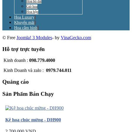
Hoa bó dài
Giỏ hoa
Hoa hộp
Hoa Luxury
Khuyến mãi
Hoa cắm bình
© Free
Joomla! 3 Modules
- by
VinaGecko.com
Hỗ trợ trực tuyến
Kinh doanh :
098.779.4000
Kinh Doanh và zalo :
0979.744.011
Quảng cáo
Sản Phẩm Bán Chạy
Kệ hoa chúc mừng - DH900
2.700.000 VND