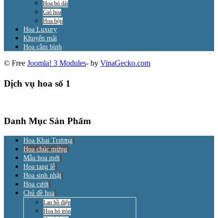
Hoa bó dài
Giỏ hoa
Hoa hộp
Hoa Luxury
Khuyến mãi
Hoa cắm bình
© Free
Joomla! 3 Modules
- by
VinaGecko.com
Dịch vụ hoa số 1
Danh Mục Sản Phẩm
Hoa Khai Trương
Hoa chúc mừng
Mẫu hoa mới
Hoa tang lễ
Hoa sinh nhật
Hoa cưới
Chủ đề hoa
Lan hồ điệp
Hoa bó tròn