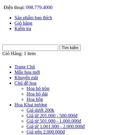
Điện thoại:
098.779.4000
Sản phẩm bạn thích
Giỏ hàng
Kiểm tra
Giỏ Hàng:
1 item
Trang Chủ
Mẫu hoa mới
Khuyến mãi
Chủ đề hoa
Hoa bó tròn
Hoa bó dài
Hoa hộp
Hoa Khai trương
Giá dưới 200k
Giá từ 201.000 - 500.000đ
Giá từ 501.000 - 1.000.000đ
Giá từ 1.001.000 - 2.000.000đ
Giá trên 2.000.000đ