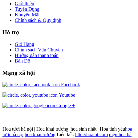
Giới thiệu
Tuyển Dụng
Khuyến Mãi
Chính sách & Quy định
Hỗ trợ
Giỏ Hàng
Chính sách Vận Chuyển
Hướng dẫn thanh toán
Bản Đồ
Mạng xã hội
Facebook
Youtube
Google +
Hoa tươi hà nội | Hoa khai trương| hoa sinh nhật | Hoa tình yêu
hoa
tươi hà nội
hoa khai trương
Liên kết:
http://hoatot.com
điện hoa hà