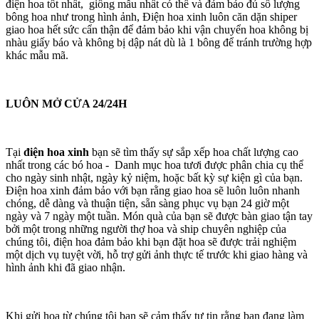
điện hoa tốt nhất, giống mẫu nhất có thể và đảm bảo đủ số lượng
bông hoa như trong hình ảnh, Điện hoa xinh luôn căn dặn shiper
giao hoa hết sức cẩn thận để đảm bảo khi vận chuyển hoa không bị
nhàu giấy báo và không bị dập nát dù là 1 bông để tránh trường hợp
khác mẫu mã.
LUÔN MỞ CỬA 24/24H
Tại
điện hoa xinh
bạn sẽ tìm thấy sự sắp xếp hoa chất lượng cao
nhất trong các bó hoa - Danh mục hoa tươi được phân chia cụ thể
cho ngày sinh nhật, ngày kỷ niệm, hoặc bất kỳ sự kiện gì của bạn.
Điện hoa xinh đảm bảo với bạn rằng giao hoa sẽ luôn luôn nhanh
chóng, dễ dàng và thuận tiện, sẵn sàng phục vụ bạn 24 giờ một
ngày và 7 ngày một tuần. Món quà của bạn sẽ được bàn giao tận tay
bởi một trong những người thợ hoa và ship chuyên nghiệp của
chúng tôi, điện hoa đảm bảo khi bạn đặt hoa sẽ được trải nghiệm
một dịch vụ tuyệt vời, hỗ trợ gửi ảnh thực tế trước khi giao hàng và
hình ảnh khi đã giao nhận.
Khi gửi hoa từ chúng tôi bạn sẽ cảm thấy tự tin rằng bạn đang làm