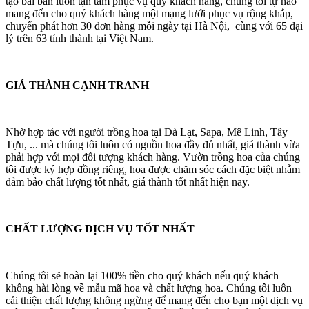
tạo bài bản luôn tận tâm phục vụ quý khách hàng, chúng tôi tự hào
mang đến cho quý khách hàng một mạng lưới phục vụ rộng khắp,
chuyển phát hơn 30 đơn hàng mỗi ngày tại Hà Nội, cùng với 65 đại
lý trên 63 tỉnh thành tại Việt Nam.
GIÁ THÀNH CẠNH TRANH
Nhờ hợp tác với người trồng hoa tại Đà Lạt, Sapa, Mê Linh, Tây
Tựu, ... mà chúng tôi luôn có nguồn hoa đầy đủ nhất, giá thành vừa
phải hợp với mọi đối tượng khách hàng. Vườn trồng hoa của chúng
tôi được ký hợp đồng riêng, hoa được chăm sóc cách đặc biệt nhằm
đảm bảo chất lượng tốt nhất, giá thành tốt nhất hiện nay.
CHẤT LƯỢNG DỊCH VỤ TỐT NHẤT
Chúng tôi sẽ hoàn lại 100% tiền cho quý khách nếu quý khách
không hài lòng về mẫu mã hoa và chất lượng hoa. Chúng tôi luôn
cải thiện chất lượng không ngừng để mang đến cho bạn một dịch vụ