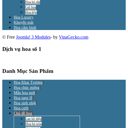
Hoa bó dài
Giỏ hoa
Hoa hộp
Hoa Luxury
Khuyến mãi
Hoa cắm bình
© Free
Joomla! 3 Modules
- by
VinaGecko.com
Dịch vụ hoa số 1
Danh Mục Sản Phẩm
Hoa Khai Trương
Hoa chúc mừng
Mẫu hoa mới
Hoa tang lễ
Hoa sinh nhật
Hoa cưới
Chủ đề hoa
Lan hồ điệp
Hoa bó tròn