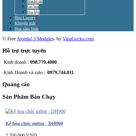
Hoa bó dài
Giỏ hoa
Hoa hộp
Hoa Luxury
Khuyến mãi
Hoa cắm bình
© Free
Joomla! 3 Modules
- by
VinaGecko.com
Hỗ trợ trực tuyến
Kinh doanh :
098.779.4000
Kinh Doanh và zalo :
0979.744.011
Quảng cáo
Sản Phẩm Bán Chạy
Kệ hoa chúc mừng - DH900
2.700.000 VND