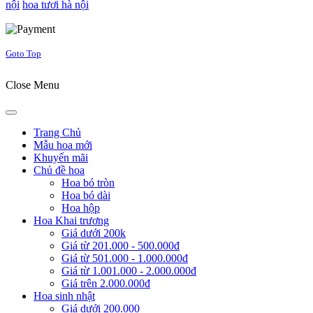
nội
hoa tươi hà nội
Joomla! 3 Templates
Goto Top
Close Menu
Trang Chủ
Mẫu hoa mới
Khuyến mãi
Chủ đề hoa
Hoa bó tròn
Hoa bó dài
Hoa hộp
Hoa Khai trương
Giá dưới 200k
Giá từ 201.000 - 500.000đ
Giá từ 501.000 - 1.000.000đ
Giá từ 1.001.000 - 2.000.000đ
Giá trên 2.000.000đ
Hoa sinh nhật
Giá dưới 200.000