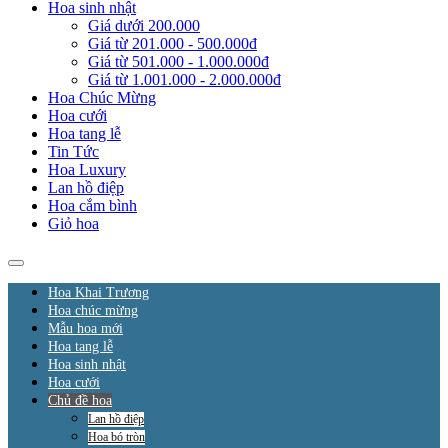
Hoa sinh nhật
Giá dưới 200.000
Giá từ 201.000 - 500.000đ
Giá từ 501.000 - 1.000.000đ
Giá từ 1.001.000 - 2.000.000đ
Hoa Chúc Mừng
Hoa cưới
Hoa tang lễ
Tin Tức
Hoa Luxury
Lan hồ điệp
Hoa cắm bình
Giỏ hoa
Hoa Khai Trương
Hoa chúc mừng
Mẫu hoa mới
Hoa tang lễ
Hoa sinh nhật
Hoa cưới
Chủ đề hoa
Lan hồ điệp
Hoa bó tròn