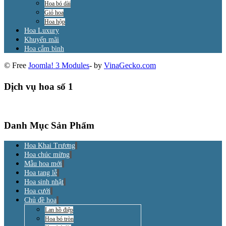
Hoa bó dài
Giỏ hoa
Hoa hộp
Hoa Luxury
Khuyến mãi
Hoa cắm bình
© Free
Joomla! 3 Modules
- by
VinaGecko.com
Dịch vụ hoa số 1
Danh Mục Sản Phẩm
Hoa Khai Trương
Hoa chúc mừng
Mẫu hoa mới
Hoa tang lễ
Hoa sinh nhật
Hoa cưới
Chủ đề hoa
Lan hồ điệp
Hoa bó tròn