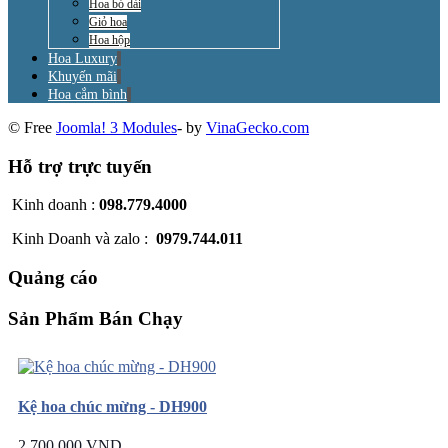
Hoa bó dài
Giỏ hoa
Hoa hộp
Hoa Luxury
Khuyến mãi
Hoa cắm bình
© Free
Joomla! 3 Modules
- by
VinaGecko.com
Hỗ trợ trực tuyến
Kinh doanh :
098.779.4000
Kinh Doanh và zalo :
0979.744.011
Quảng cáo
Sản Phẩm Bán Chạy
Kệ hoa chúc mừng - DH900
2.700.000 VND