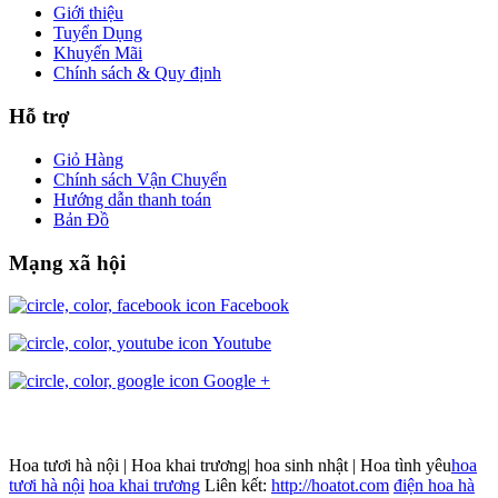
Giới thiệu
Tuyển Dụng
Khuyến Mãi
Chính sách & Quy định
Hỗ trợ
Giỏ Hàng
Chính sách Vận Chuyển
Hướng dẫn thanh toán
Bản Đồ
Mạng xã hội
Facebook
Youtube
Google +
Hoa tươi hà nội | Hoa khai trương| hoa sinh nhật | Hoa tình yêu
hoa
tươi hà nội
hoa khai trương
Liên kết:
http://hoatot.com
điện hoa hà