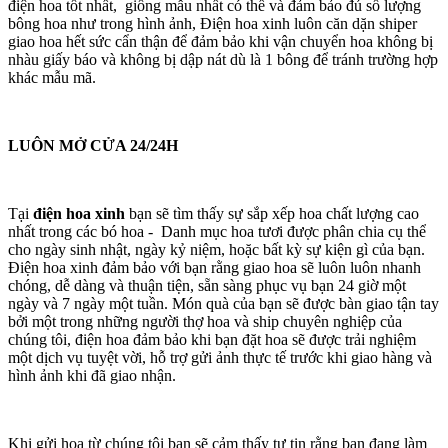
điện hoa tốt nhất, giống mẫu nhất có thể và đảm bảo đủ số lượng
bông hoa như trong hình ảnh, Điện hoa xinh luôn căn dặn shiper
giao hoa hết sức cẩn thận để đảm bảo khi vận chuyển hoa không bị
nhàu giấy báo và không bị dập nát dù là 1 bông để tránh trường hợp
khác mẫu mã.
LUÔN MỞ CỬA 24/24H
Tại
điện hoa xinh
bạn sẽ tìm thấy sự sắp xếp hoa chất lượng cao
nhất trong các bó hoa - Danh mục hoa tươi được phân chia cụ thể
cho ngày sinh nhật, ngày kỷ niệm, hoặc bất kỳ sự kiện gì của bạn.
Điện hoa xinh đảm bảo với bạn rằng giao hoa sẽ luôn luôn nhanh
chóng, dễ dàng và thuận tiện, sẵn sàng phục vụ bạn 24 giờ một
ngày và 7 ngày một tuần. Món quà của bạn sẽ được bàn giao tận tay
bởi một trong những người thợ hoa và ship chuyên nghiệp của
chúng tôi, điện hoa đảm bảo khi bạn đặt hoa sẽ được trải nghiệm
một dịch vụ tuyệt vời, hỗ trợ gửi ảnh thực tế trước khi giao hàng và
hình ảnh khi đã giao nhận.
Khi gửi hoa từ chúng tôi bạn sẽ cảm thấy tự tin rằng bạn đang làm