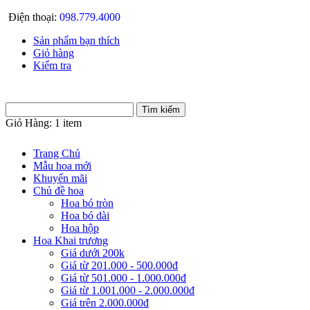
Điện thoại:
098.779.4000
Sản phẩm bạn thích
Giỏ hàng
Kiểm tra
Giỏ Hàng:
1 item
Trang Chủ
Mẫu hoa mới
Khuyến mãi
Chủ đề hoa
Hoa bó tròn
Hoa bó dài
Hoa hộp
Hoa Khai trương
Giá dưới 200k
Giá từ 201.000 - 500.000đ
Giá từ 501.000 - 1.000.000đ
Giá từ 1.001.000 - 2.000.000đ
Giá trên 2.000.000đ