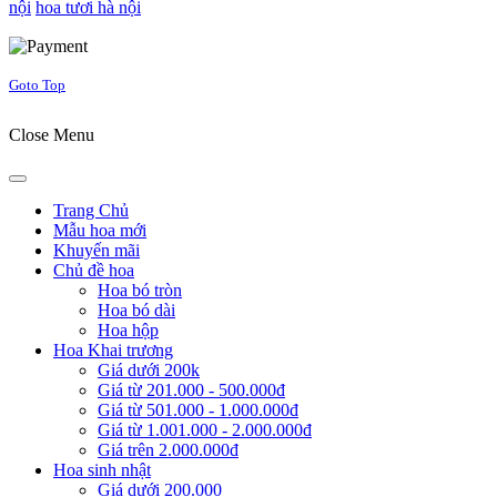
nội
hoa tươi hà nội
Joomla! 3 Templates
Goto Top
Close Menu
Trang Chủ
Mẫu hoa mới
Khuyến mãi
Chủ đề hoa
Hoa bó tròn
Hoa bó dài
Hoa hộp
Hoa Khai trương
Giá dưới 200k
Giá từ 201.000 - 500.000đ
Giá từ 501.000 - 1.000.000đ
Giá từ 1.001.000 - 2.000.000đ
Giá trên 2.000.000đ
Hoa sinh nhật
Giá dưới 200.000