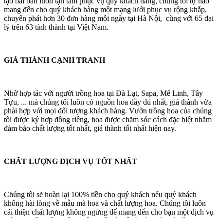
tạo bài bản luôn tận tâm phục vụ quý khách hàng, chúng tôi tự hào
mang đến cho quý khách hàng một mạng lưới phục vụ rộng khắp,
chuyển phát hơn 30 đơn hàng mỗi ngày tại Hà Nội, cùng với 65 đại
lý trên 63 tỉnh thành tại Việt Nam.
GIÁ THÀNH CẠNH TRANH
Nhờ hợp tác với người trồng hoa tại Đà Lạt, Sapa, Mê Linh, Tây
Tựu, ... mà chúng tôi luôn có nguồn hoa đầy đủ nhất, giá thành vừa
phải hợp với mọi đối tượng khách hàng. Vườn trồng hoa của chúng
tôi được ký hợp đồng riêng, hoa được chăm sóc cách đặc biệt nhằm
đảm bảo chất lượng tốt nhất, giá thành tốt nhất hiện nay.
CHẤT LƯỢNG DỊCH VỤ TỐT NHẤT
Chúng tôi sẽ hoàn lại 100% tiền cho quý khách nếu quý khách
không hài lòng về mẫu mã hoa và chất lượng hoa. Chúng tôi luôn
cải thiện chất lượng không ngừng để mang đến cho bạn một dịch vụ