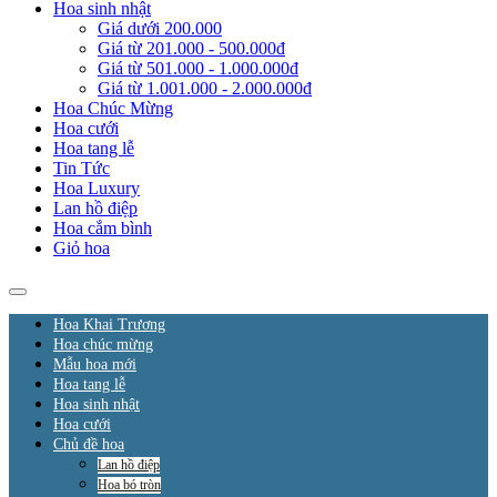
Hoa sinh nhật
Giá dưới 200.000
Giá từ 201.000 - 500.000đ
Giá từ 501.000 - 1.000.000đ
Giá từ 1.001.000 - 2.000.000đ
Hoa Chúc Mừng
Hoa cưới
Hoa tang lễ
Tin Tức
Hoa Luxury
Lan hồ điệp
Hoa cắm bình
Giỏ hoa
Hoa Khai Trương
Hoa chúc mừng
Mẫu hoa mới
Hoa tang lễ
Hoa sinh nhật
Hoa cưới
Chủ đề hoa
Lan hồ điệp
Hoa bó tròn