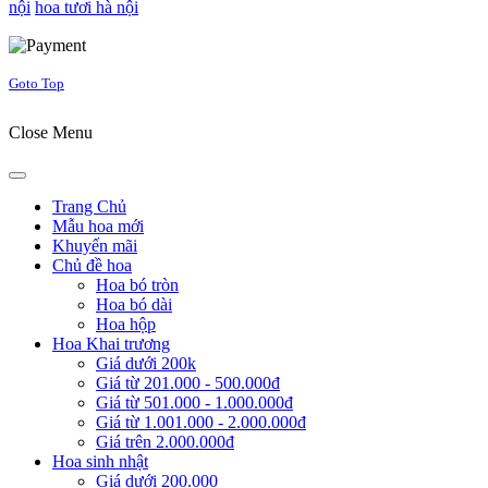
nội
hoa tươi hà nội
Joomla! 3 Templates
Goto Top
Close Menu
Trang Chủ
Mẫu hoa mới
Khuyến mãi
Chủ đề hoa
Hoa bó tròn
Hoa bó dài
Hoa hộp
Hoa Khai trương
Giá dưới 200k
Giá từ 201.000 - 500.000đ
Giá từ 501.000 - 1.000.000đ
Giá từ 1.001.000 - 2.000.000đ
Giá trên 2.000.000đ
Hoa sinh nhật
Giá dưới 200.000