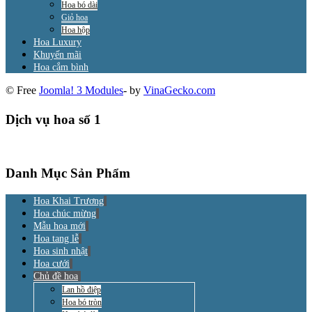
Hoa bó dài
Giỏ hoa
Hoa hộp
Hoa Luxury
Khuyến mãi
Hoa cắm bình
© Free
Joomla! 3 Modules
- by
VinaGecko.com
Dịch vụ hoa số 1
Danh Mục Sản Phẩm
Hoa Khai Trương
Hoa chúc mừng
Mẫu hoa mới
Hoa tang lễ
Hoa sinh nhật
Hoa cưới
Chủ đề hoa
Lan hồ điệp
Hoa bó tròn