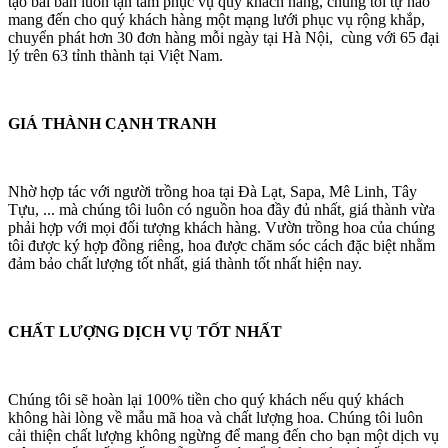
tạo bài bản luôn tận tâm phục vụ quý khách hàng, chúng tôi tự hào
mang đến cho quý khách hàng một mạng lưới phục vụ rộng khắp,
chuyển phát hơn 30 đơn hàng mỗi ngày tại Hà Nội, cùng với 65 đại
lý trên 63 tỉnh thành tại Việt Nam.
GIÁ THÀNH CẠNH TRANH
Nhờ hợp tác với người trồng hoa tại Đà Lạt, Sapa, Mê Linh, Tây
Tựu, ... mà chúng tôi luôn có nguồn hoa đầy đủ nhất, giá thành vừa
phải hợp với mọi đối tượng khách hàng. Vườn trồng hoa của chúng
tôi được ký hợp đồng riêng, hoa được chăm sóc cách đặc biệt nhằm
đảm bảo chất lượng tốt nhất, giá thành tốt nhất hiện nay.
CHẤT LƯỢNG DỊCH VỤ TỐT NHẤT
Chúng tôi sẽ hoàn lại 100% tiền cho quý khách nếu quý khách
không hài lòng về mẫu mã hoa và chất lượng hoa. Chúng tôi luôn
cải thiện chất lượng không ngừng để mang đến cho bạn một dịch vụ