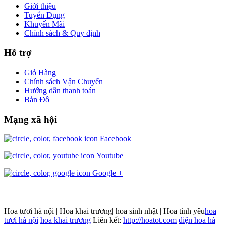
Giới thiệu
Tuyển Dụng
Khuyến Mãi
Chính sách & Quy định
Hỗ trợ
Giỏ Hàng
Chính sách Vận Chuyển
Hướng dẫn thanh toán
Bản Đồ
Mạng xã hội
Facebook
Youtube
Google +
Hoa tươi hà nội | Hoa khai trương| hoa sinh nhật | Hoa tình yêu
hoa
tươi hà nội
hoa khai trương
Liên kết:
http://hoatot.com
điện hoa hà