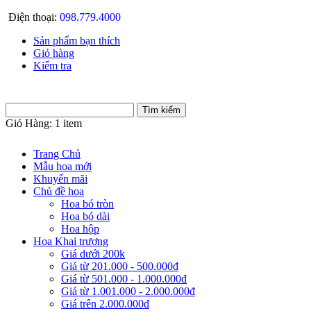
Điện thoại:
098.779.4000
Sản phẩm bạn thích
Giỏ hàng
Kiểm tra
Giỏ Hàng:
1 item
Trang Chủ
Mẫu hoa mới
Khuyến mãi
Chủ đề hoa
Hoa bó tròn
Hoa bó dài
Hoa hộp
Hoa Khai trương
Giá dưới 200k
Giá từ 201.000 - 500.000đ
Giá từ 501.000 - 1.000.000đ
Giá từ 1.001.000 - 2.000.000đ
Giá trên 2.000.000đ