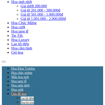
Hoa sinh nhật
Giá dưới 200.000
Giá từ 201.000 - 500.000đ
Giá từ 501.000 - 1.000.000đ
Giá từ 1.001.000 - 2.000.000đ
Hoa Chúc Mừng
Hoa cưới
Hoa tang lễ
Tin Tức
Hoa Luxury
Lan hồ điệp
Hoa cắm bình
Giỏ hoa
Hoa Khai Trương
Hoa chúc mừng
Mẫu hoa mới
Hoa tang lễ
Hoa sinh nhật
Hoa cưới
Chủ đề hoa
Lan hồ điệp
Hoa bó tròn