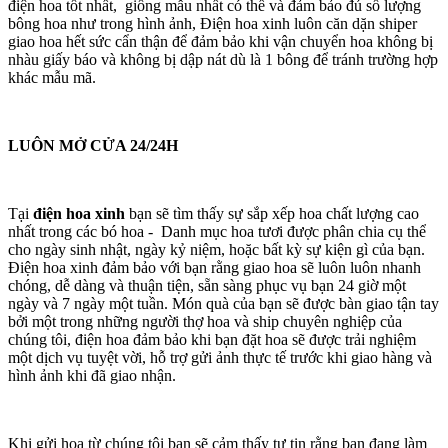
điện hoa tốt nhất, giống mẫu nhất có thể và đảm bảo đủ số lượng
bông hoa như trong hình ảnh, Điện hoa xinh luôn căn dặn shiper
giao hoa hết sức cẩn thận để đảm bảo khi vận chuyển hoa không bị
nhàu giấy báo và không bị dập nát dù là 1 bông để tránh trường hợp
khác mẫu mã.
LUÔN MỞ CỬA 24/24H
Tại
điện hoa xinh
bạn sẽ tìm thấy sự sắp xếp hoa chất lượng cao
nhất trong các bó hoa - Danh mục hoa tươi được phân chia cụ thể
cho ngày sinh nhật, ngày kỷ niệm, hoặc bất kỳ sự kiện gì của bạn.
Điện hoa xinh đảm bảo với bạn rằng giao hoa sẽ luôn luôn nhanh
chóng, dễ dàng và thuận tiện, sẵn sàng phục vụ bạn 24 giờ một
ngày và 7 ngày một tuần. Món quà của bạn sẽ được bàn giao tận tay
bởi một trong những người thợ hoa và ship chuyên nghiệp của
chúng tôi, điện hoa đảm bảo khi bạn đặt hoa sẽ được trải nghiệm
một dịch vụ tuyệt vời, hỗ trợ gửi ảnh thực tế trước khi giao hàng và
hình ảnh khi đã giao nhận.
Khi gửi hoa từ chúng tôi bạn sẽ cảm thấy tự tin rằng bạn đang làm