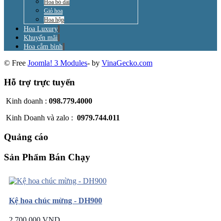
Hoa bó dài
Giỏ hoa
Hoa hộp
Hoa Luxury
Khuyến mãi
Hoa cắm bình
© Free
Joomla! 3 Modules
- by
VinaGecko.com
Hỗ trợ trực tuyến
Kinh doanh :
098.779.4000
Kinh Doanh và zalo :
0979.744.011
Quảng cáo
Sản Phẩm Bán Chạy
Kệ hoa chúc mừng - DH900
2.700.000 VND