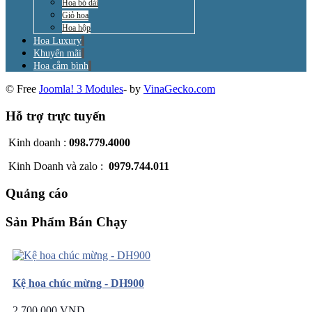
Hoa bó dài
Giỏ hoa
Hoa hộp
Hoa Luxury
Khuyến mãi
Hoa cắm bình
© Free
Joomla! 3 Modules
- by
VinaGecko.com
Hỗ trợ trực tuyến
Kinh doanh :
098.779.4000
Kinh Doanh và zalo :
0979.744.011
Quảng cáo
Sản Phẩm Bán Chạy
Kệ hoa chúc mừng - DH900
2.700.000 VND