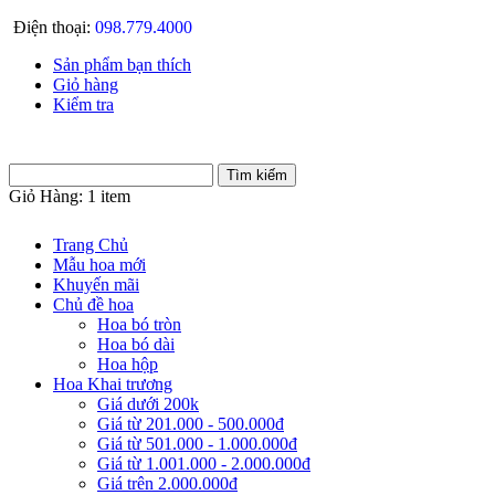
Điện thoại:
098.779.4000
Sản phẩm bạn thích
Giỏ hàng
Kiểm tra
Giỏ Hàng:
1 item
Trang Chủ
Mẫu hoa mới
Khuyến mãi
Chủ đề hoa
Hoa bó tròn
Hoa bó dài
Hoa hộp
Hoa Khai trương
Giá dưới 200k
Giá từ 201.000 - 500.000đ
Giá từ 501.000 - 1.000.000đ
Giá từ 1.001.000 - 2.000.000đ
Giá trên 2.000.000đ