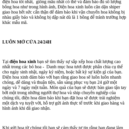
điện hoa tốt nhất, giống mẫu nhất có thể và đảm bảo đủ số lượng
bông hoa như trong hình ảnh, Điện hoa xinh luôn căn dặn shiper
giao hoa hết sức cẩn thận để đảm bảo khi vận chuyển hoa không bị
nhàu giấy báo và không bị dập nát dù là 1 bông để tránh trường hợp
khác mẫu mã.
LUÔN MỞ CỬA 24/24H
Tại
điện hoa xinh
bạn sẽ tìm thấy sự sắp xếp hoa chất lượng cao
nhất trong các bó hoa - Danh mục hoa tươi được phân chia cụ thể
cho ngày sinh nhật, ngày kỷ niệm, hoặc bất kỳ sự kiện gì của bạn.
Điện hoa xinh đảm bảo với bạn rằng giao hoa sẽ luôn luôn nhanh
chóng, dễ dàng và thuận tiện, sẵn sàng phục vụ bạn 24 giờ một
ngày và 7 ngày một tuần. Món quà của bạn sẽ được bàn giao tận tay
bởi một trong những người thợ hoa và ship chuyên nghiệp của
chúng tôi, điện hoa đảm bảo khi bạn đặt hoa sẽ được trải nghiệm
một dịch vụ tuyệt vời, hỗ trợ gửi ảnh thực tế trước khi giao hàng và
hình ảnh khi đã giao nhận.
Khi gửi hoa từ chúng tôi bạn sẽ cảm thấy tự tin rằng bạn đang làm