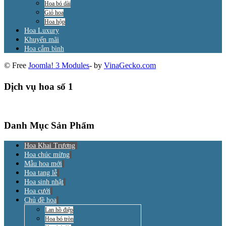
Hoa bó dài
Giỏ hoa
Hoa hộp
Hoa Luxury
Khuyến mãi
Hoa cắm bình
© Free
Joomla! 3 Modules
- by
VinaGecko.com
Dịch vụ hoa số 1
Danh Mục Sản Phẩm
Hoa Khai Trương
Hoa chúc mừng
Mẫu hoa mới
Hoa tang lễ
Hoa sinh nhật
Hoa cưới
Chủ đề hoa
Lan hồ điệp
Hoa bó tròn