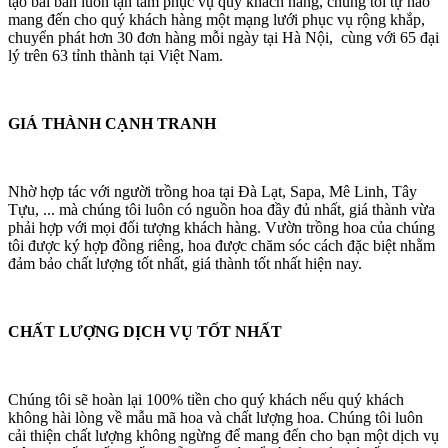
tạo bài bản luôn tận tâm phục vụ quý khách hàng, chúng tôi tự hào
mang đến cho quý khách hàng một mạng lưới phục vụ rộng khắp,
chuyển phát hơn 30 đơn hàng mỗi ngày tại Hà Nội, cùng với 65 đại
lý trên 63 tỉnh thành tại Việt Nam.
GIÁ THÀNH CẠNH TRANH
Nhờ hợp tác với người trồng hoa tại Đà Lạt, Sapa, Mê Linh, Tây
Tựu, ... mà chúng tôi luôn có nguồn hoa đầy đủ nhất, giá thành vừa
phải hợp với mọi đối tượng khách hàng. Vườn trồng hoa của chúng
tôi được ký hợp đồng riêng, hoa được chăm sóc cách đặc biệt nhằm
đảm bảo chất lượng tốt nhất, giá thành tốt nhất hiện nay.
CHẤT LƯỢNG DỊCH VỤ TỐT NHẤT
Chúng tôi sẽ hoàn lại 100% tiền cho quý khách nếu quý khách
không hài lòng về mẫu mã hoa và chất lượng hoa. Chúng tôi luôn
cải thiện chất lượng không ngừng để mang đến cho bạn một dịch vụ