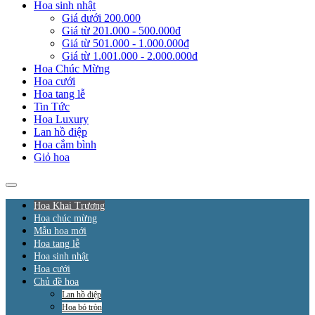
Hoa sinh nhật
Giá dưới 200.000
Giá từ 201.000 - 500.000đ
Giá từ 501.000 - 1.000.000đ
Giá từ 1.001.000 - 2.000.000đ
Hoa Chúc Mừng
Hoa cưới
Hoa tang lễ
Tin Tức
Hoa Luxury
Lan hồ điệp
Hoa cắm bình
Giỏ hoa
Hoa Khai Trương
Hoa chúc mừng
Mẫu hoa mới
Hoa tang lễ
Hoa sinh nhật
Hoa cưới
Chủ đề hoa
Lan hồ điệp
Hoa bó tròn