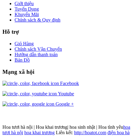
Giới thiệu
Tuyển Dụng
Khuyến Mãi
Chính sách & Quy định
Hỗ trợ
Giỏ Hàng
Chính sách Vận Chuyển
Hướng dẫn thanh toán
Bản Đồ
Mạng xã hội
Facebook
Youtube
Google +
Hoa tươi hà nội | Hoa khai trương| hoa sinh nhật | Hoa tình yêu
hoa
tươi hà nội
hoa khai trương
Liên kết:
http://hoatot.com
điện hoa hà