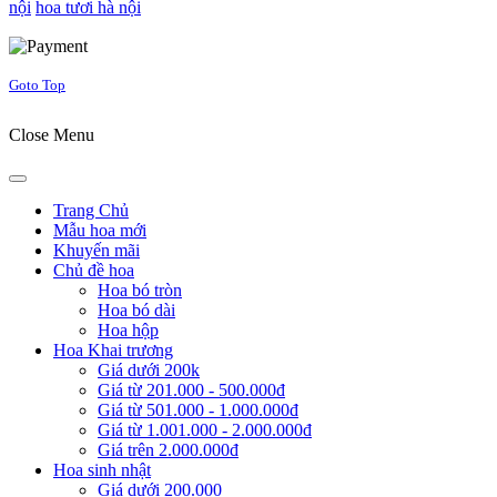
nội
hoa tươi hà nội
Joomla! 3 Templates
Goto Top
Close Menu
Trang Chủ
Mẫu hoa mới
Khuyến mãi
Chủ đề hoa
Hoa bó tròn
Hoa bó dài
Hoa hộp
Hoa Khai trương
Giá dưới 200k
Giá từ 201.000 - 500.000đ
Giá từ 501.000 - 1.000.000đ
Giá từ 1.001.000 - 2.000.000đ
Giá trên 2.000.000đ
Hoa sinh nhật
Giá dưới 200.000