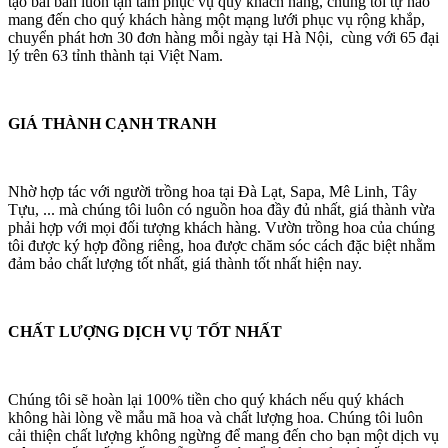
tạo bài bản luôn tận tâm phục vụ quý khách hàng, chúng tôi tự hào
mang đến cho quý khách hàng một mạng lưới phục vụ rộng khắp,
chuyển phát hơn 30 đơn hàng mỗi ngày tại Hà Nội, cùng với 65 đại
lý trên 63 tỉnh thành tại Việt Nam.
GIÁ THÀNH CẠNH TRANH
Nhờ hợp tác với người trồng hoa tại Đà Lạt, Sapa, Mê Linh, Tây
Tựu, ... mà chúng tôi luôn có nguồn hoa đầy đủ nhất, giá thành vừa
phải hợp với mọi đối tượng khách hàng. Vườn trồng hoa của chúng
tôi được ký hợp đồng riêng, hoa được chăm sóc cách đặc biệt nhằm
đảm bảo chất lượng tốt nhất, giá thành tốt nhất hiện nay.
CHẤT LƯỢNG DỊCH VỤ TỐT NHẤT
Chúng tôi sẽ hoàn lại 100% tiền cho quý khách nếu quý khách
không hài lòng về mẫu mã hoa và chất lượng hoa. Chúng tôi luôn
cải thiện chất lượng không ngừng để mang đến cho bạn một dịch vụ