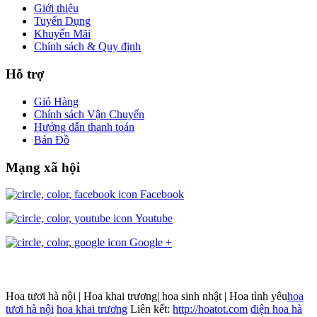
Giới thiệu
Tuyển Dụng
Khuyến Mãi
Chính sách & Quy định
Hỗ trợ
Giỏ Hàng
Chính sách Vận Chuyển
Hướng dẫn thanh toán
Bản Đồ
Mạng xã hội
Facebook
Youtube
Google +
Hoa tươi hà nội | Hoa khai trương| hoa sinh nhật | Hoa tình yêu
hoa
tươi hà nội
hoa khai trương
Liên kết:
http://hoatot.com
điện hoa hà