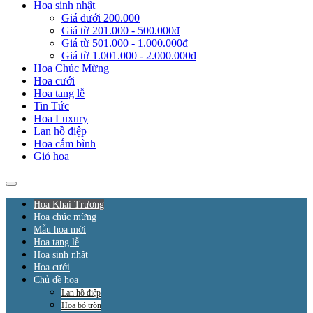
Hoa sinh nhật
Giá dưới 200.000
Giá từ 201.000 - 500.000đ
Giá từ 501.000 - 1.000.000đ
Giá từ 1.001.000 - 2.000.000đ
Hoa Chúc Mừng
Hoa cưới
Hoa tang lễ
Tin Tức
Hoa Luxury
Lan hồ điệp
Hoa cắm bình
Giỏ hoa
Hoa Khai Trương
Hoa chúc mừng
Mẫu hoa mới
Hoa tang lễ
Hoa sinh nhật
Hoa cưới
Chủ đề hoa
Lan hồ điệp
Hoa bó tròn