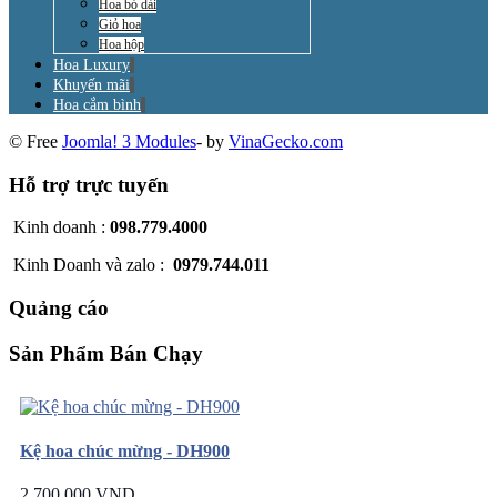
Hoa bó dài
Giỏ hoa
Hoa hộp
Hoa Luxury
Khuyến mãi
Hoa cắm bình
© Free
Joomla! 3 Modules
- by
VinaGecko.com
Hỗ trợ trực tuyến
Kinh doanh :
098.779.4000
Kinh Doanh và zalo :
0979.744.011
Quảng cáo
Sản Phẩm Bán Chạy
Kệ hoa chúc mừng - DH900
2.700.000 VND