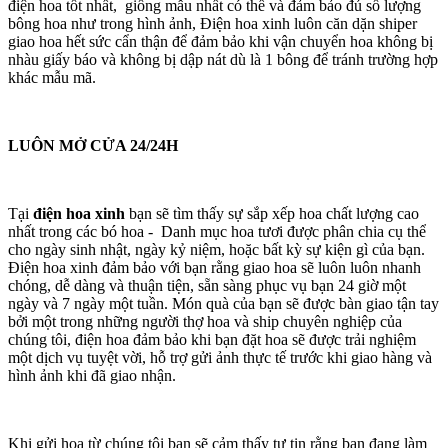
điện hoa tốt nhất, giống mẫu nhất có thể và đảm bảo đủ số lượng
bông hoa như trong hình ảnh, Điện hoa xinh luôn căn dặn shiper
giao hoa hết sức cẩn thận để đảm bảo khi vận chuyển hoa không bị
nhàu giấy báo và không bị dập nát dù là 1 bông để tránh trường hợp
khác mẫu mã.
LUÔN MỞ CỬA 24/24H
Tại
điện hoa xinh
bạn sẽ tìm thấy sự sắp xếp hoa chất lượng cao
nhất trong các bó hoa - Danh mục hoa tươi được phân chia cụ thể
cho ngày sinh nhật, ngày kỷ niệm, hoặc bất kỳ sự kiện gì của bạn.
Điện hoa xinh đảm bảo với bạn rằng giao hoa sẽ luôn luôn nhanh
chóng, dễ dàng và thuận tiện, sẵn sàng phục vụ bạn 24 giờ một
ngày và 7 ngày một tuần. Món quà của bạn sẽ được bàn giao tận tay
bởi một trong những người thợ hoa và ship chuyên nghiệp của
chúng tôi, điện hoa đảm bảo khi bạn đặt hoa sẽ được trải nghiệm
một dịch vụ tuyệt vời, hỗ trợ gửi ảnh thực tế trước khi giao hàng và
hình ảnh khi đã giao nhận.
Khi gửi hoa từ chúng tôi bạn sẽ cảm thấy tự tin rằng bạn đang làm