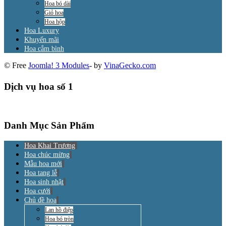
Hoa bó dài
Giỏ hoa
Hoa hộp
Hoa Luxury
Khuyến mãi
Hoa cắm bình
© Free
Joomla! 3 Modules
- by
VinaGecko.com
Dịch vụ hoa số 1
Danh Mục Sản Phẩm
Hoa Khai Trương
Hoa chúc mừng
Mẫu hoa mới
Hoa tang lễ
Hoa sinh nhật
Hoa cưới
Chủ đề hoa
Lan hồ điệp
Hoa bó tròn