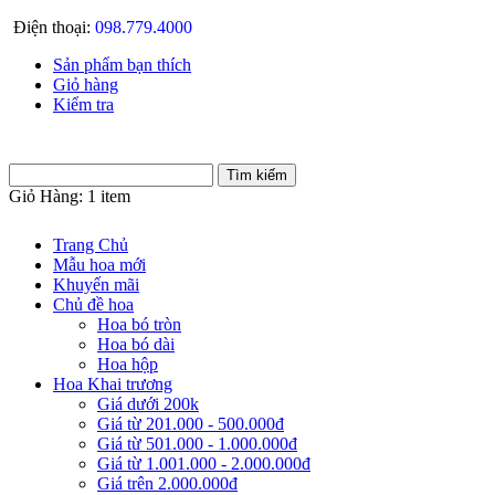
Điện thoại:
098.779.4000
Sản phẩm bạn thích
Giỏ hàng
Kiểm tra
Giỏ Hàng:
1 item
Trang Chủ
Mẫu hoa mới
Khuyến mãi
Chủ đề hoa
Hoa bó tròn
Hoa bó dài
Hoa hộp
Hoa Khai trương
Giá dưới 200k
Giá từ 201.000 - 500.000đ
Giá từ 501.000 - 1.000.000đ
Giá từ 1.001.000 - 2.000.000đ
Giá trên 2.000.000đ