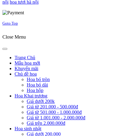
nội
hoa tươi hà nội
Joomla! 3 Templates
Goto Top
Close Menu
Trang Chủ
Mẫu hoa mới
Khuyến mãi
Chủ đề hoa
Hoa bó tròn
Hoa bó dài
Hoa hộp
Hoa Khai trương
Giá dưới 200k
Giá từ 201.000 - 500.000đ
Giá từ 501.000 - 1.000.000đ
Giá từ 1.001.000 - 2.000.000đ
Giá trên 2.000.000đ
Hoa sinh nhật
Giá dưới 200.000