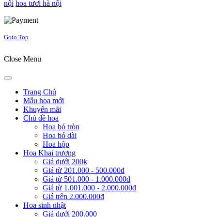
nội
hoa tươi hà nội
Joomla! 3 Templates
Goto Top
Close Menu
Trang Chủ
Mẫu hoa mới
Khuyến mãi
Chủ đề hoa
Hoa bó tròn
Hoa bó dài
Hoa hộp
Hoa Khai trương
Giá dưới 200k
Giá từ 201.000 - 500.000đ
Giá từ 501.000 - 1.000.000đ
Giá từ 1.001.000 - 2.000.000đ
Giá trên 2.000.000đ
Hoa sinh nhật
Giá dưới 200.000