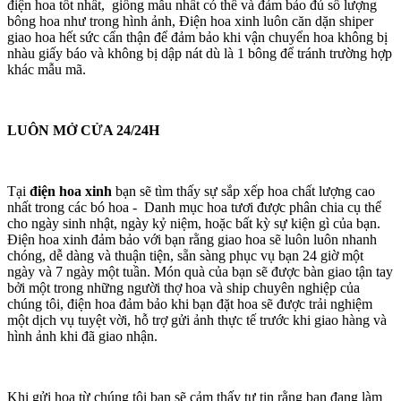
điện hoa tốt nhất, giống mẫu nhất có thể và đảm bảo đủ số lượng
bông hoa như trong hình ảnh, Điện hoa xinh luôn căn dặn shiper
giao hoa hết sức cẩn thận để đảm bảo khi vận chuyển hoa không bị
nhàu giấy báo và không bị dập nát dù là 1 bông để tránh trường hợp
khác mẫu mã.
LUÔN MỞ CỬA 24/24H
Tại
điện hoa xinh
bạn sẽ tìm thấy sự sắp xếp hoa chất lượng cao
nhất trong các bó hoa - Danh mục hoa tươi được phân chia cụ thể
cho ngày sinh nhật, ngày kỷ niệm, hoặc bất kỳ sự kiện gì của bạn.
Điện hoa xinh đảm bảo với bạn rằng giao hoa sẽ luôn luôn nhanh
chóng, dễ dàng và thuận tiện, sẵn sàng phục vụ bạn 24 giờ một
ngày và 7 ngày một tuần. Món quà của bạn sẽ được bàn giao tận tay
bởi một trong những người thợ hoa và ship chuyên nghiệp của
chúng tôi, điện hoa đảm bảo khi bạn đặt hoa sẽ được trải nghiệm
một dịch vụ tuyệt vời, hỗ trợ gửi ảnh thực tế trước khi giao hàng và
hình ảnh khi đã giao nhận.
Khi gửi hoa từ chúng tôi bạn sẽ cảm thấy tự tin rằng bạn đang làm