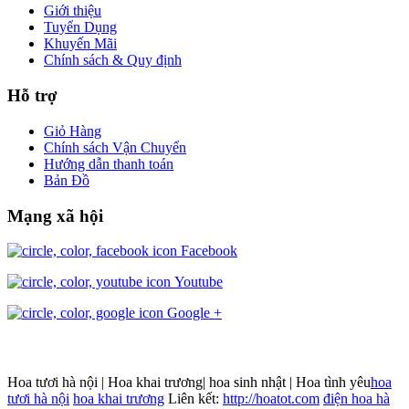
Giới thiệu
Tuyển Dụng
Khuyến Mãi
Chính sách & Quy định
Hỗ trợ
Giỏ Hàng
Chính sách Vận Chuyển
Hướng dẫn thanh toán
Bản Đồ
Mạng xã hội
Facebook
Youtube
Google +
Hoa tươi hà nội | Hoa khai trương| hoa sinh nhật | Hoa tình yêu
hoa
tươi hà nội
hoa khai trương
Liên kết:
http://hoatot.com
điện hoa hà