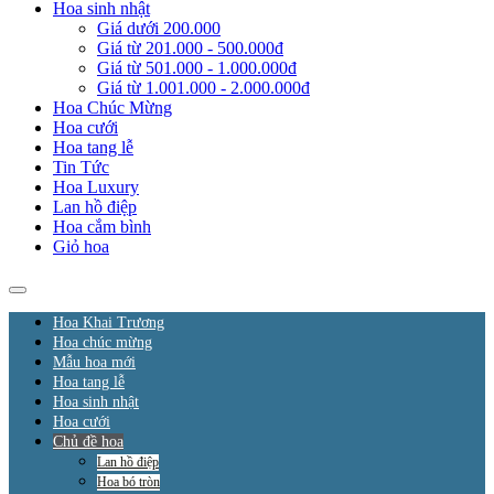
Hoa sinh nhật
Giá dưới 200.000
Giá từ 201.000 - 500.000đ
Giá từ 501.000 - 1.000.000đ
Giá từ 1.001.000 - 2.000.000đ
Hoa Chúc Mừng
Hoa cưới
Hoa tang lễ
Tin Tức
Hoa Luxury
Lan hồ điệp
Hoa cắm bình
Giỏ hoa
Hoa Khai Trương
Hoa chúc mừng
Mẫu hoa mới
Hoa tang lễ
Hoa sinh nhật
Hoa cưới
Chủ đề hoa
Lan hồ điệp
Hoa bó tròn