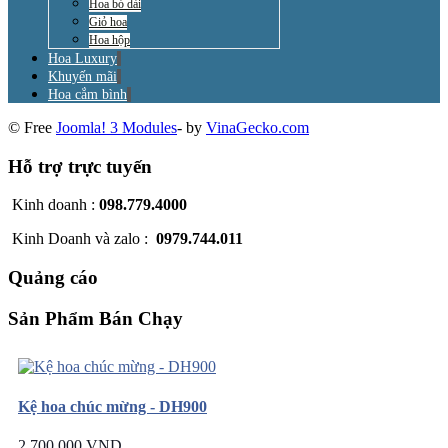
Hoa bó dài
Giỏ hoa
Hoa hộp
Hoa Luxury
Khuyến mãi
Hoa cắm bình
© Free
Joomla! 3 Modules
- by
VinaGecko.com
Hỗ trợ trực tuyến
Kinh doanh :
098.779.4000
Kinh Doanh và zalo :
0979.744.011
Quảng cáo
Sản Phẩm Bán Chạy
Kệ hoa chúc mừng - DH900
2.700.000 VND