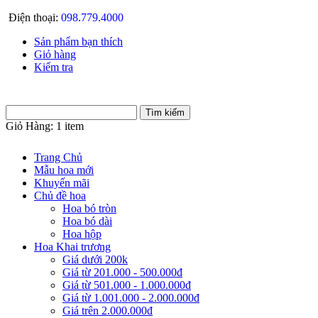
Điện thoại:
098.779.4000
Sản phẩm bạn thích
Giỏ hàng
Kiểm tra
Giỏ Hàng:
1 item
Trang Chủ
Mẫu hoa mới
Khuyến mãi
Chủ đề hoa
Hoa bó tròn
Hoa bó dài
Hoa hộp
Hoa Khai trương
Giá dưới 200k
Giá từ 201.000 - 500.000đ
Giá từ 501.000 - 1.000.000đ
Giá từ 1.001.000 - 2.000.000đ
Giá trên 2.000.000đ