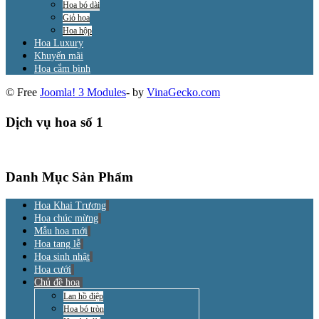
Hoa bó dài
Giỏ hoa
Hoa hộp
Hoa Luxury
Khuyến mãi
Hoa cắm bình
© Free
Joomla! 3 Modules
- by
VinaGecko.com
Dịch vụ hoa số 1
Danh Mục Sản Phẩm
Hoa Khai Trương
Hoa chúc mừng
Mẫu hoa mới
Hoa tang lễ
Hoa sinh nhật
Hoa cưới
Chủ đề hoa
Lan hồ điệp
Hoa bó tròn