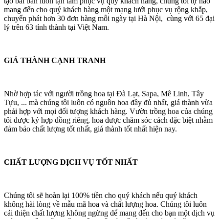
tạo bài bản luôn tận tâm phục vụ quý khách hàng, chúng tôi tự hào
mang đến cho quý khách hàng một mạng lưới phục vụ rộng khắp,
chuyển phát hơn 30 đơn hàng mỗi ngày tại Hà Nội, cùng với 65 đại
lý trên 63 tỉnh thành tại Việt Nam.
GIÁ THÀNH CẠNH TRANH
Nhờ hợp tác với người trồng hoa tại Đà Lạt, Sapa, Mê Linh, Tây
Tựu, ... mà chúng tôi luôn có nguồn hoa đầy đủ nhất, giá thành vừa
phải hợp với mọi đối tượng khách hàng. Vườn trồng hoa của chúng
tôi được ký hợp đồng riêng, hoa được chăm sóc cách đặc biệt nhằm
đảm bảo chất lượng tốt nhất, giá thành tốt nhất hiện nay.
CHẤT LƯỢNG DỊCH VỤ TỐT NHẤT
Chúng tôi sẽ hoàn lại 100% tiền cho quý khách nếu quý khách
không hài lòng về mẫu mã hoa và chất lượng hoa. Chúng tôi luôn
cải thiện chất lượng không ngừng để mang đến cho bạn một dịch vụ