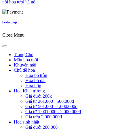
nội
hoa tươi hà nội
Joomla! 3 Templates
Goto Top
Close Menu
Trang Chủ
Mẫu hoa mới
Khuyến mãi
Chủ đề hoa
Hoa bó tròn
Hoa bó dài
Hoa hộp
Hoa Khai trương
Giá dưới 200k
Giá từ 201.000 - 500.000đ
Giá từ 501.000 - 1.000.000đ
Giá từ 1.001.000 - 2.000.000đ
Giá trên 2.000.000đ
Hoa sinh nhật
Giá dưới 200.000