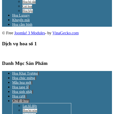
Hoa bó dài
Giỏ hoa
Hoa hộp
Hoa Luxury
Khuyến mãi
Hoa cắm bình
© Free
Joomla! 3 Modules
- by
VinaGecko.com
Dịch vụ hoa số 1
Danh Mục Sản Phẩm
Hoa Khai Trương
Hoa chúc mừng
Mẫu hoa mới
Hoa tang lễ
Hoa sinh nhật
Hoa cưới
Chủ đề hoa
Lan hồ điệp
Hoa bó tròn