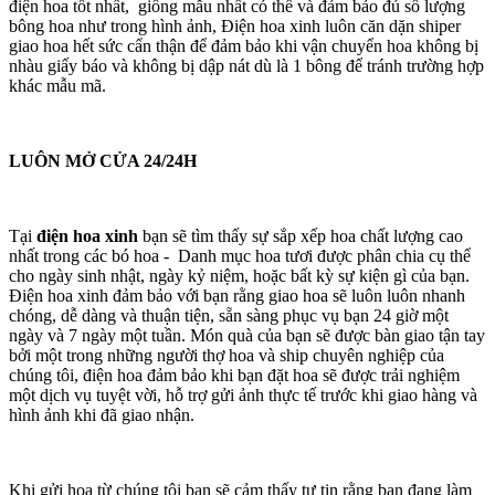
điện hoa tốt nhất, giống mẫu nhất có thể và đảm bảo đủ số lượng
bông hoa như trong hình ảnh, Điện hoa xinh luôn căn dặn shiper
giao hoa hết sức cẩn thận để đảm bảo khi vận chuyển hoa không bị
nhàu giấy báo và không bị dập nát dù là 1 bông để tránh trường hợp
khác mẫu mã.
LUÔN MỞ CỬA 24/24H
Tại
điện hoa xinh
bạn sẽ tìm thấy sự sắp xếp hoa chất lượng cao
nhất trong các bó hoa - Danh mục hoa tươi được phân chia cụ thể
cho ngày sinh nhật, ngày kỷ niệm, hoặc bất kỳ sự kiện gì của bạn.
Điện hoa xinh đảm bảo với bạn rằng giao hoa sẽ luôn luôn nhanh
chóng, dễ dàng và thuận tiện, sẵn sàng phục vụ bạn 24 giờ một
ngày và 7 ngày một tuần. Món quà của bạn sẽ được bàn giao tận tay
bởi một trong những người thợ hoa và ship chuyên nghiệp của
chúng tôi, điện hoa đảm bảo khi bạn đặt hoa sẽ được trải nghiệm
một dịch vụ tuyệt vời, hỗ trợ gửi ảnh thực tế trước khi giao hàng và
hình ảnh khi đã giao nhận.
Khi gửi hoa từ chúng tôi bạn sẽ cảm thấy tự tin rằng bạn đang làm