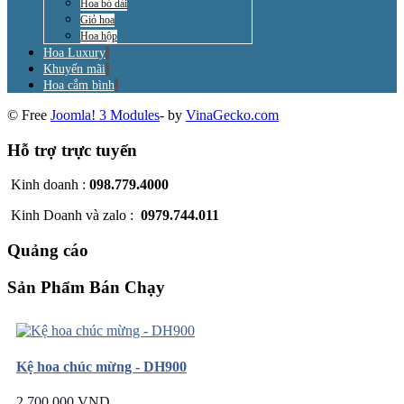
Hoa bó dài
Giỏ hoa
Hoa hộp
Hoa Luxury
Khuyến mãi
Hoa cắm bình
© Free
Joomla! 3 Modules
- by
VinaGecko.com
Hỗ trợ trực tuyến
Kinh doanh :
098.779.4000
Kinh Doanh và zalo :
0979.744.011
Quảng cáo
Sản Phẩm Bán Chạy
Kệ hoa chúc mừng - DH900
2.700.000 VND