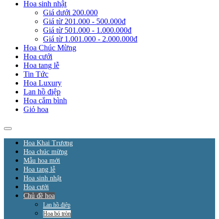
Hoa sinh nhật
Giá dưới 200.000
Giá từ 201.000 - 500.000đ
Giá từ 501.000 - 1.000.000đ
Giá từ 1.001.000 - 2.000.000đ
Hoa Chúc Mừng
Hoa cưới
Hoa tang lễ
Tin Tức
Hoa Luxury
Lan hồ điệp
Hoa cắm bình
Giỏ hoa
Hoa Khai Trương
Hoa chúc mừng
Mẫu hoa mới
Hoa tang lễ
Hoa sinh nhật
Hoa cưới
Chủ đề hoa
Lan hồ điệp
Hoa bó tròn