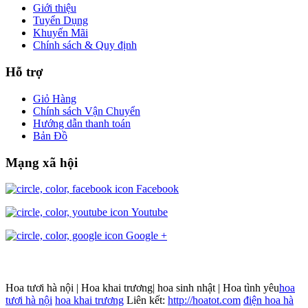
Giới thiệu
Tuyển Dụng
Khuyến Mãi
Chính sách & Quy định
Hỗ trợ
Giỏ Hàng
Chính sách Vận Chuyển
Hướng dẫn thanh toán
Bản Đồ
Mạng xã hội
Facebook
Youtube
Google +
Hoa tươi hà nội | Hoa khai trương| hoa sinh nhật | Hoa tình yêu
hoa
tươi hà nội
hoa khai trương
Liên kết:
http://hoatot.com
điện hoa hà