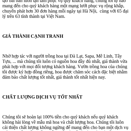
tạo bài bản luôn tận tâm phục vụ quý khách hàng, chúng tôi tự hào
mang đến cho quý khách hàng một mạng lưới phục vụ rộng khắp,
chuyển phát hơn 30 đơn hàng mỗi ngày tại Hà Nội, cùng với 65 đại
lý trên 63 tỉnh thành tại Việt Nam.
GIÁ THÀNH CẠNH TRANH
Nhờ hợp tác với người trồng hoa tại Đà Lạt, Sapa, Mê Linh, Tây
Tựu, ... mà chúng tôi luôn có nguồn hoa đầy đủ nhất, giá thành vừa
phải hợp với mọi đối tượng khách hàng. Vườn trồng hoa của chúng
tôi được ký hợp đồng riêng, hoa được chăm sóc cách đặc biệt nhằm
đảm bảo chất lượng tốt nhất, giá thành tốt nhất hiện nay.
CHẤT LƯỢNG DỊCH VỤ TỐT NHẤT
Chúng tôi sẽ hoàn lại 100% tiền cho quý khách nếu quý khách
không hài lòng về mẫu mã hoa và chất lượng hoa. Chúng tôi luôn
cải thiện chất lượng không ngừng để mang đến cho bạn một dịch vụ