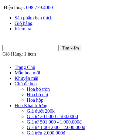
Điện thoại:
098.779.4000
Sản phẩm bạn thích
Giỏ hàng
Kiểm tra
Giỏ Hàng:
1 item
Trang Chủ
Mẫu hoa mới
Khuyến mãi
Chủ đề hoa
Hoa bó tròn
Hoa bó dài
Hoa hộp
Hoa Khai trương
Giá dưới 200k
Giá từ 201.000 - 500.000đ
Giá từ 501.000 - 1.000.000đ
Giá từ 1.001.000 - 2.000.000đ
Giá trên 2.000.000đ