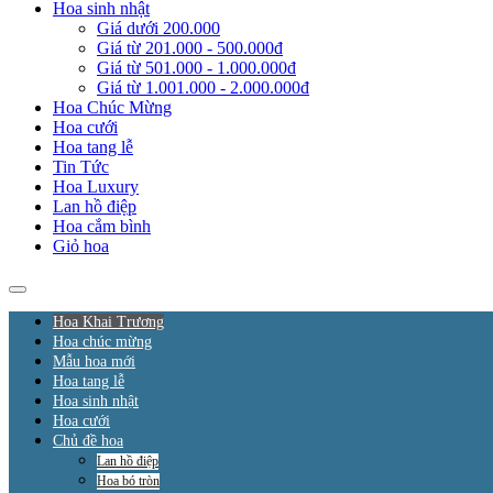
Hoa sinh nhật
Giá dưới 200.000
Giá từ 201.000 - 500.000đ
Giá từ 501.000 - 1.000.000đ
Giá từ 1.001.000 - 2.000.000đ
Hoa Chúc Mừng
Hoa cưới
Hoa tang lễ
Tin Tức
Hoa Luxury
Lan hồ điệp
Hoa cắm bình
Giỏ hoa
Hoa Khai Trương
Hoa chúc mừng
Mẫu hoa mới
Hoa tang lễ
Hoa sinh nhật
Hoa cưới
Chủ đề hoa
Lan hồ điệp
Hoa bó tròn