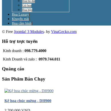
Hoa bó dài
Giỏ hoa
Hoa hộp
Hoa Luxury
Khuyến mãi
Hoa cắm bình
© Free
Joomla! 3 Modules
- by
VinaGecko.com
Hỗ trợ trực tuyến
Kinh doanh :
098.779.4000
Kinh Doanh và zalo :
0979.744.011
Quảng cáo
Sản Phẩm Bán Chạy
Kệ hoa chúc mừng - DH900
2.700.000 VND