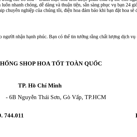
ôn luôn nhanh chóng, dễ dàng và thuận tiện, sẵn sàng phục vụ bạn 24 g
hip chuyên nghiệp của chúng tôi, điện hoa đảm bảo khi bạn đặt hoa sẽ đ
o người nhận hạnh phúc. Bạn có thể tin tưởng rằng chất lượng dịch vụ c
THỐNG SHOP HOA TỐT TOÀN QUỐC
Chí Minh Đà Nẵ
 Nguyễn Thái Sơn, Gò Vấp, TP.HCM - 84
. 744.011
 Từ Liêm, HN - 12 Hải Triều