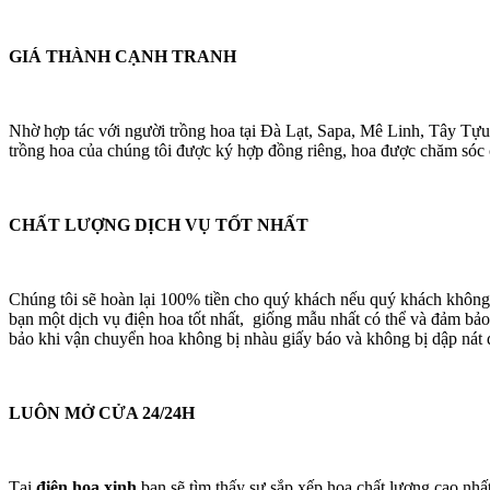
GIÁ THÀNH CẠNH TRANH
Nhờ hợp tác với người trồng hoa tại Đà Lạt, Sapa, Mê Linh, Tây Tựu
trồng hoa của chúng tôi được ký hợp đồng riêng, hoa được chăm sóc cá
CHẤT LƯỢNG DỊCH VỤ TỐT NHẤT
Chúng tôi sẽ hoàn lại 100% tiền cho quý khách nếu quý khách không
bạn một dịch vụ điện hoa tốt nhất, giống mẫu nhất có thể và đảm bảo
bảo khi vận chuyển hoa không bị nhàu giấy báo và không bị dập nát 
LUÔN MỞ CỬA 24/24H
Tại
điện hoa xinh
bạn sẽ tìm thấy sự sắp xếp hoa chất lượng cao nhấ