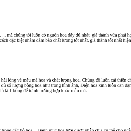
, ... mà chúng tôi luôn có nguồn hoa đầy đủ nhất, giá thành vừa phải
ch đặc biệt nhằm đảm bảo chất lượng tốt nhất, giá thành tốt nhất hiện
 hài lòng về mẫu mã hoa và chất lượng hoa. Chúng tôi luôn cải thiện
 đủ số lượng bông hoa như trong hình ảnh, Điện hoa xinh luôn căn dặn
dù là 1 bông để tránh trường hợp khác mẫu mã.
t trong các bó hoa - Danh mục hoa tươi được phân chia cụ thể cho ngà