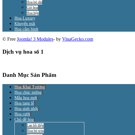
Hoa bó dài
Giỏ hoa
Hoa hộp
Hoa Luxury
Khuyến mãi
Hoa cắm bình
© Free
Joomla! 3 Modules
- by
VinaGecko.com
Dịch vụ hoa số 1
Danh Mục Sản Phẩm
Hoa Khai Trương
Hoa chúc mừng
Mẫu hoa mới
Hoa tang lễ
Hoa sinh nhật
Hoa cưới
Chủ đề hoa
Lan hồ điệp
Hoa bó tròn