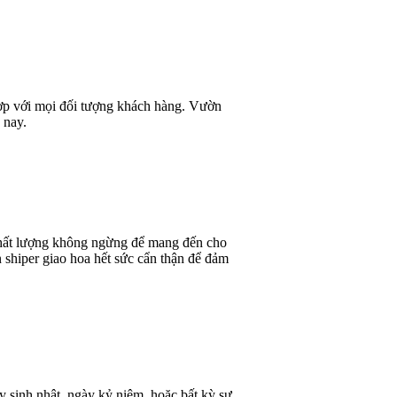
 hợp với mọi đối tượng khách hàng. Vườn
 nay.
 chất lượng không ngừng để mang đến cho
 shiper giao hoa hết sức cẩn thận để đảm
y sinh nhật, ngày kỷ niệm, hoặc bất kỳ sự