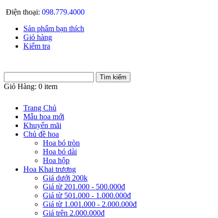
Điện thoại:
098.779.4000
Sản phẩm bạn thích
Giỏ hàng
Kiểm tra
Giỏ Hàng:
0 item
Trang Chủ
Mẫu hoa mới
Khuyến mãi
Chủ đề hoa
Hoa bó tròn
Hoa bó dài
Hoa hộp
Hoa Khai trương
Giá dưới 200k
Giá từ 201.000 - 500.000đ
Giá từ 501.000 - 1.000.000đ
Giá từ 1.001.000 - 2.000.000đ
Giá trên 2.000.000đ