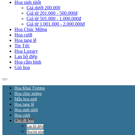
Hoa sinh nhật
Giá dưới 200.000
Giá từ 201.000 - 500.000đ
Giá từ 501.000 - 1.000.000đ
Giá từ 1.001.000 - 2.000.000đ
Hoa Chúc Mừng
Hoa cưới
Hoa tang lễ
Tin Tức
Hoa Luxury
Lan hồ điệp
Hoa cắm bình
Giỏ hoa
Hoa Khai Trương
Hoa chúc mừng
Mẫu hoa mới
Hoa tang lễ
Hoa sinh nhật
Hoa cưới
Chủ đề hoa
Lan hồ điệp
Hoa bó tròn