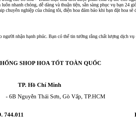
ôn luôn nhanh chóng, dễ dàng và thuận tiện, sẵn sàng phục vụ bạn 24 g
hip chuyên nghiệp của chúng tôi, điện hoa đảm bảo khi bạn đặt hoa sẽ đ
o người nhận hạnh phúc. Bạn có thể tin tưởng rằng chất lượng dịch vụ c
THỐNG SHOP HOA TỐT TOÀN QUỐC
Chí Minh Đà Nẵ
 Nguyễn Thái Sơn, Gò Vấp, TP.HCM - 84
. 744.011
 Từ Liêm, HN - 12 Hải Triều