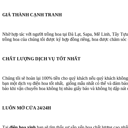
GIÁ THÀNH CẠNH TRANH
Nhờ hợp tác với người trồng hoa tại Đà Lạt, Sapa, Mê Linh, Tây Tựu
trồng hoa của chúng tôi được ký hợp đồng riêng, hoa được chăm sóc cá
CHẤT LƯỢNG DỊCH VỤ TỐT NHẤT
Chúng tôi sẽ hoàn lại 100% tiền cho quý khách nếu quý khách không
bạn một dịch vụ điện hoa tốt nhất, giống mẫu nhất có thể và đảm bảo
bảo khi vận chuyển hoa không bị nhàu giấy báo và không bị dập nát 
LUÔN MỞ CỬA 24/24H
Tại
điện hoa xinh
bạn sẽ tìm thấy sự sắp xếp hoa chất lượng cao nhấ