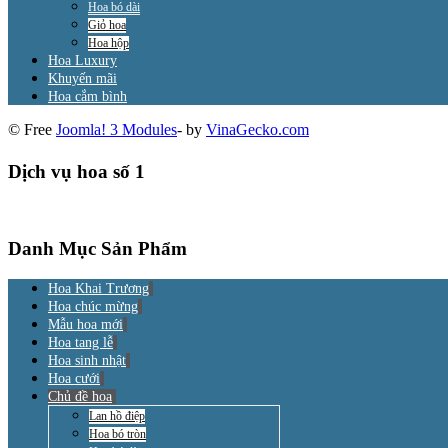
Hoa bó dài
Giỏ hoa
Hoa hộp
Hoa Luxury
Khuyến mãi
Hoa cắm bình
© Free
Joomla! 3 Modules
- by
VinaGecko.com
Dịch vụ hoa số 1
Danh Mục Sản Phẩm
Hoa Khai Trương
Hoa chúc mừng
Mẫu hoa mới
Hoa tang lễ
Hoa sinh nhật
Hoa cưới
Chủ đề hoa
Lan hồ điệp
Hoa bó tròn