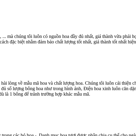
, ... mà chúng tôi luôn có nguồn hoa đầy đủ nhất, giá thành vừa phải
ch đặc biệt nhằm đảm bảo chất lượng tốt nhất, giá thành tốt nhất hiện
 hài lòng về mẫu mã hoa và chất lượng hoa. Chúng tôi luôn cải thiện
 đủ số lượng bông hoa như trong hình ảnh, Điện hoa xinh luôn căn dặn
dù là 1 bông để tránh trường hợp khác mẫu mã.
t trong các bó hoa - Danh mục hoa tươi được phân chia cụ thể cho ngà