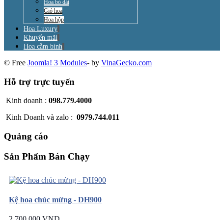
Hoa bó dài
Giỏ hoa
Hoa hộp
Hoa Luxury
Khuyến mãi
Hoa cắm bình
© Free
Joomla! 3 Modules
- by
VinaGecko.com
Hỗ trợ trực tuyến
Kinh doanh :
098.779.4000
Kinh Doanh và zalo :
0979.744.011
Quảng cáo
Sản Phẩm Bán Chạy
Kệ hoa chúc mừng - DH900
2.700.000 VND