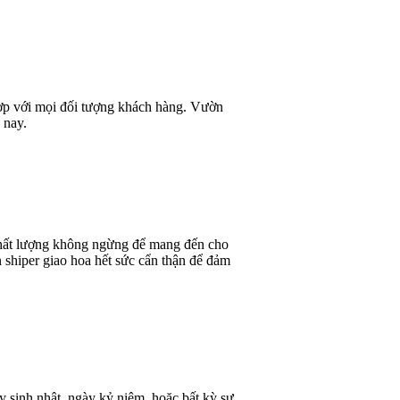
 hợp với mọi đối tượng khách hàng. Vườn
 nay.
 chất lượng không ngừng để mang đến cho
 shiper giao hoa hết sức cẩn thận để đảm
y sinh nhật, ngày kỷ niệm, hoặc bất kỳ sự