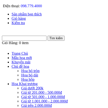
Điện thoại:
098.779.4000
Sản phẩm bạn thích
Giỏ hàng
Kiểm tra
Giỏ Hàng:
0 item
Trang Chủ
Mẫu hoa mới
Khuyến mãi
Chủ đề hoa
Hoa bó tròn
Hoa bó dài
Hoa hộp
Hoa Khai trương
Giá dưới 200k
Giá từ 201.000 - 500.000đ
Giá từ 501.000 - 1.000.000đ
Giá từ 1.001.000 - 2.000.000đ
Giá trên 2.000.000đ