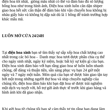
điện hoa tốt nhất, giống mẫu nhất có thể và đảm bảo đủ số lượng
bông hoa như trong hình ảnh, Điện hoa xinh luôn căn dặn shiper
giao hoa hết sức cẩn thận để đảm bảo khi vận chuyển hoa không bị
nhàu giấy báo và không bị dập nát dù là 1 bông để tránh trường hợp
khác mẫu mã.
LUÔN MỞ CỬA 24/24H
Tại
điện hoa xinh
bạn sẽ tìm thấy sự sắp xếp hoa chất lượng cao
nhất trong các bó hoa - Danh mục hoa tươi được phân chia cụ thể
cho ngày sinh nhật, ngày kỷ niệm, hoặc bất kỳ sự kiện gì của bạn.
Điện hoa xinh đảm bảo với bạn rằng giao hoa sẽ luôn luôn nhanh
chóng, dễ dàng và thuận tiện, sẵn sàng phục vụ bạn 24 giờ một
ngày và 7 ngày một tuần. Món quà của bạn sẽ được bàn giao tận tay
bởi một trong những người thợ hoa và ship chuyên nghiệp của
chúng tôi, điện hoa đảm bảo khi bạn đặt hoa sẽ được trải nghiệm
một dịch vụ tuyệt vời, hỗ trợ gửi ảnh thực tế trước khi giao hàng và
hình ảnh khi đã giao nhận.
Khi gửi hoa từ chúng tôi bạn sẽ cảm thấy tự tin rằng bạn đang làm