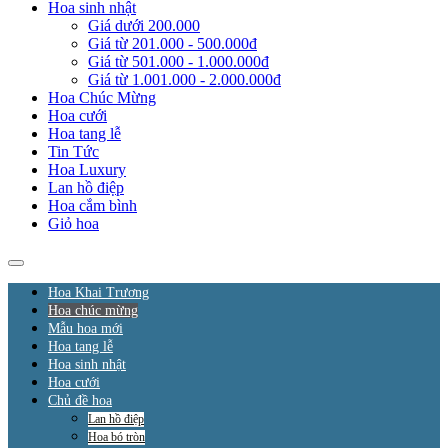
Hoa sinh nhật
Giá dưới 200.000
Giá từ 201.000 - 500.000đ
Giá từ 501.000 - 1.000.000đ
Giá từ 1.001.000 - 2.000.000đ
Hoa Chúc Mừng
Hoa cưới
Hoa tang lễ
Tin Tức
Hoa Luxury
Lan hồ điệp
Hoa cắm bình
Giỏ hoa
Hoa Khai Trương
Hoa chúc mừng
Mẫu hoa mới
Hoa tang lễ
Hoa sinh nhật
Hoa cưới
Chủ đề hoa
Lan hồ điệp
Hoa bó tròn