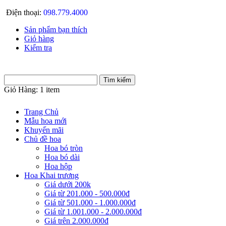
Điện thoại:
098.779.4000
Sản phẩm bạn thích
Giỏ hàng
Kiểm tra
Giỏ Hàng:
1 item
Trang Chủ
Mẫu hoa mới
Khuyến mãi
Chủ đề hoa
Hoa bó tròn
Hoa bó dài
Hoa hộp
Hoa Khai trương
Giá dưới 200k
Giá từ 201.000 - 500.000đ
Giá từ 501.000 - 1.000.000đ
Giá từ 1.001.000 - 2.000.000đ
Giá trên 2.000.000đ