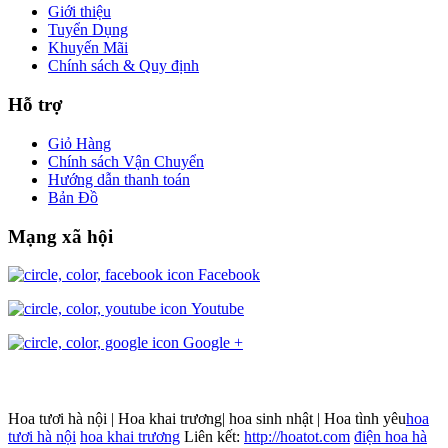
Giới thiệu
Tuyển Dụng
Khuyến Mãi
Chính sách & Quy định
Hỗ trợ
Giỏ Hàng
Chính sách Vận Chuyển
Hướng dẫn thanh toán
Bản Đồ
Mạng xã hội
Facebook
Youtube
Google +
Hoa tươi hà nội | Hoa khai trương| hoa sinh nhật | Hoa tình yêu
hoa
tươi hà nội
hoa khai trương
Liên kết:
http://hoatot.com
điện hoa hà