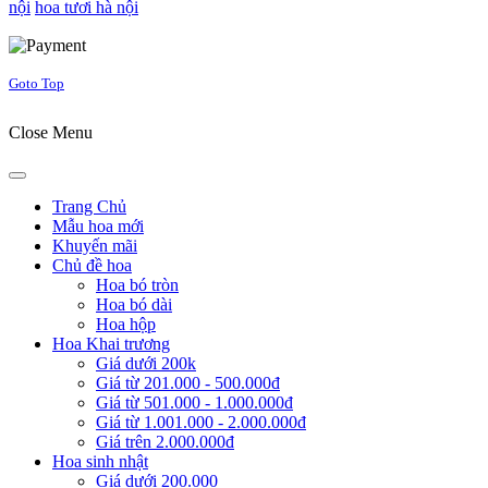
nội
hoa tươi hà nội
Joomla! 3 Templates
Goto Top
Close Menu
Trang Chủ
Mẫu hoa mới
Khuyến mãi
Chủ đề hoa
Hoa bó tròn
Hoa bó dài
Hoa hộp
Hoa Khai trương
Giá dưới 200k
Giá từ 201.000 - 500.000đ
Giá từ 501.000 - 1.000.000đ
Giá từ 1.001.000 - 2.000.000đ
Giá trên 2.000.000đ
Hoa sinh nhật
Giá dưới 200.000