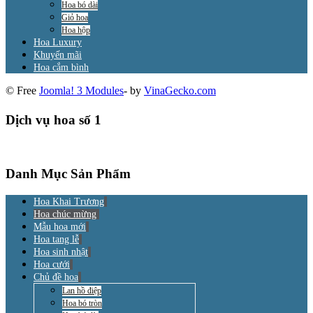
Hoa bó dài
Giỏ hoa
Hoa hộp
Hoa Luxury
Khuyến mãi
Hoa cắm bình
© Free
Joomla! 3 Modules
- by
VinaGecko.com
Dịch vụ hoa số 1
Danh Mục Sản Phẩm
Hoa Khai Trương
Hoa chúc mừng
Mẫu hoa mới
Hoa tang lễ
Hoa sinh nhật
Hoa cưới
Chủ đề hoa
Lan hồ điệp
Hoa bó tròn