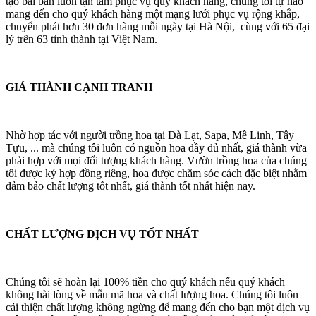
tạo bài bản luôn tận tâm phục vụ quý khách hàng, chúng tôi tự hào
mang đến cho quý khách hàng một mạng lưới phục vụ rộng khắp,
chuyển phát hơn 30 đơn hàng mỗi ngày tại Hà Nội, cùng với 65 đại
lý trên 63 tỉnh thành tại Việt Nam.
GIÁ THÀNH CẠNH TRANH
Nhờ hợp tác với người trồng hoa tại Đà Lạt, Sapa, Mê Linh, Tây
Tựu, ... mà chúng tôi luôn có nguồn hoa đầy đủ nhất, giá thành vừa
phải hợp với mọi đối tượng khách hàng. Vườn trồng hoa của chúng
tôi được ký hợp đồng riêng, hoa được chăm sóc cách đặc biệt nhằm
đảm bảo chất lượng tốt nhất, giá thành tốt nhất hiện nay.
CHẤT LƯỢNG DỊCH VỤ TỐT NHẤT
Chúng tôi sẽ hoàn lại 100% tiền cho quý khách nếu quý khách
không hài lòng về mẫu mã hoa và chất lượng hoa. Chúng tôi luôn
cải thiện chất lượng không ngừng để mang đến cho bạn một dịch vụ