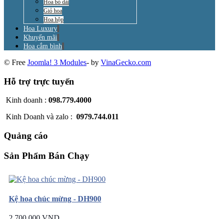
Hoa bó dài
Giỏ hoa
Hoa hộp
Hoa Luxury
Khuyến mãi
Hoa cắm bình
© Free
Joomla! 3 Modules
- by
VinaGecko.com
Hỗ trợ trực tuyến
Kinh doanh :
098.779.4000
Kinh Doanh và zalo :
0979.744.011
Quảng cáo
Sản Phẩm Bán Chạy
Kệ hoa chúc mừng - DH900
2.700.000 VND