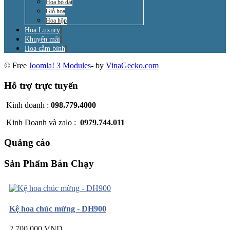
Hoa bó dài
Giỏ hoa
Hoa hộp
Hoa Luxury
Khuyến mãi
Hoa cắm bình
© Free
Joomla! 3 Modules
- by
VinaGecko.com
Hỗ trợ trực tuyến
Kinh doanh :
098.779.4000
Kinh Doanh và zalo :
0979.744.011
Quảng cáo
Sản Phẩm Bán Chạy
Kệ hoa chúc mừng - DH900
2.700.000 VND