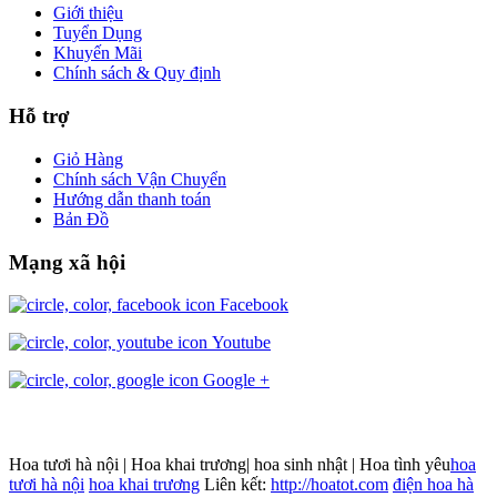
Giới thiệu
Tuyển Dụng
Khuyến Mãi
Chính sách & Quy định
Hỗ trợ
Giỏ Hàng
Chính sách Vận Chuyển
Hướng dẫn thanh toán
Bản Đồ
Mạng xã hội
Facebook
Youtube
Google +
Hoa tươi hà nội | Hoa khai trương| hoa sinh nhật | Hoa tình yêu
hoa
tươi hà nội
hoa khai trương
Liên kết:
http://hoatot.com
điện hoa hà