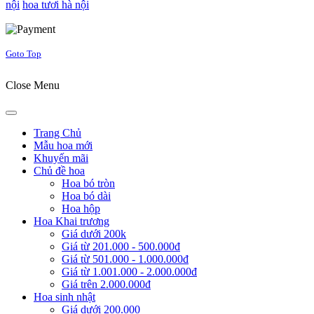
nội
hoa tươi hà nội
Joomla! 3 Templates
Goto Top
Close Menu
Trang Chủ
Mẫu hoa mới
Khuyến mãi
Chủ đề hoa
Hoa bó tròn
Hoa bó dài
Hoa hộp
Hoa Khai trương
Giá dưới 200k
Giá từ 201.000 - 500.000đ
Giá từ 501.000 - 1.000.000đ
Giá từ 1.001.000 - 2.000.000đ
Giá trên 2.000.000đ
Hoa sinh nhật
Giá dưới 200.000