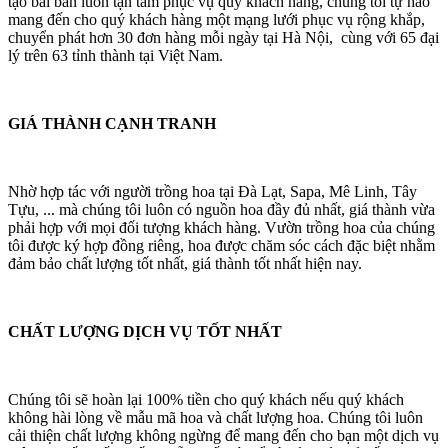
tạo bài bản luôn tận tâm phục vụ quý khách hàng, chúng tôi tự hào
mang đến cho quý khách hàng một mạng lưới phục vụ rộng khắp,
chuyển phát hơn 30 đơn hàng mỗi ngày tại Hà Nội, cùng với 65 đại
lý trên 63 tỉnh thành tại Việt Nam.
GIÁ THÀNH CẠNH TRANH
Nhờ hợp tác với người trồng hoa tại Đà Lạt, Sapa, Mê Linh, Tây
Tựu, ... mà chúng tôi luôn có nguồn hoa đầy đủ nhất, giá thành vừa
phải hợp với mọi đối tượng khách hàng. Vườn trồng hoa của chúng
tôi được ký hợp đồng riêng, hoa được chăm sóc cách đặc biệt nhằm
đảm bảo chất lượng tốt nhất, giá thành tốt nhất hiện nay.
CHẤT LƯỢNG DỊCH VỤ TỐT NHẤT
Chúng tôi sẽ hoàn lại 100% tiền cho quý khách nếu quý khách
không hài lòng về mẫu mã hoa và chất lượng hoa. Chúng tôi luôn
cải thiện chất lượng không ngừng để mang đến cho bạn một dịch vụ