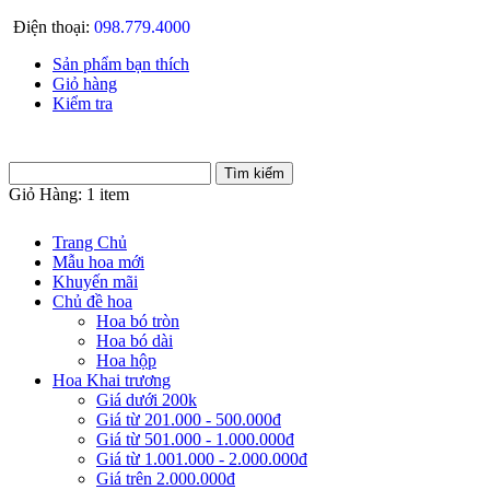
Điện thoại:
098.779.4000
Sản phẩm bạn thích
Giỏ hàng
Kiểm tra
Giỏ Hàng:
1 item
Trang Chủ
Mẫu hoa mới
Khuyến mãi
Chủ đề hoa
Hoa bó tròn
Hoa bó dài
Hoa hộp
Hoa Khai trương
Giá dưới 200k
Giá từ 201.000 - 500.000đ
Giá từ 501.000 - 1.000.000đ
Giá từ 1.001.000 - 2.000.000đ
Giá trên 2.000.000đ