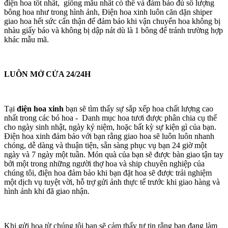
điện hoa tốt nhất, giống mẫu nhất có thể và đảm bảo đủ số lượng
bông hoa như trong hình ảnh, Điện hoa xinh luôn căn dặn shiper
giao hoa hết sức cẩn thận để đảm bảo khi vận chuyển hoa không bị
nhàu giấy báo và không bị dập nát dù là 1 bông để tránh trường hợp
khác mẫu mã.
LUÔN MỞ CỬA 24/24H
Tại
điện hoa xinh
bạn sẽ tìm thấy sự sắp xếp hoa chất lượng cao
nhất trong các bó hoa - Danh mục hoa tươi được phân chia cụ thể
cho ngày sinh nhật, ngày kỷ niệm, hoặc bất kỳ sự kiện gì của bạn.
Điện hoa xinh đảm bảo với bạn rằng giao hoa sẽ luôn luôn nhanh
chóng, dễ dàng và thuận tiện, sẵn sàng phục vụ bạn 24 giờ một
ngày và 7 ngày một tuần. Món quà của bạn sẽ được bàn giao tận tay
bởi một trong những người thợ hoa và ship chuyên nghiệp của
chúng tôi, điện hoa đảm bảo khi bạn đặt hoa sẽ được trải nghiệm
một dịch vụ tuyệt vời, hỗ trợ gửi ảnh thực tế trước khi giao hàng và
hình ảnh khi đã giao nhận.
Khi gửi hoa từ chúng tôi bạn sẽ cảm thấy tự tin rằng bạn đang làm