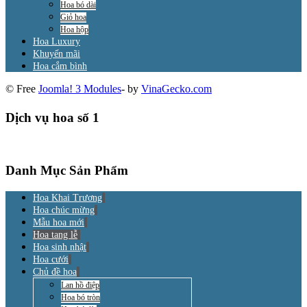
Hoa bó dài
Giỏ hoa
Hoa hộp
Hoa Luxury
Khuyến mãi
Hoa cắm bình
© Free
Joomla! 3 Modules
- by
VinaGecko.com
Dịch vụ hoa số 1
Danh Mục Sản Phẩm
Hoa Khai Trương
Hoa chúc mừng
Mẫu hoa mới
Hoa tang lễ
Hoa sinh nhật
Hoa cưới
Chủ đề hoa
Lan hồ điệp
Hoa bó tròn