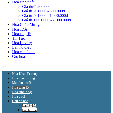
Hoa sinh nhật
Giá dưới 200.000
Giá từ 201.000 - 500.000đ
Giá từ 501.000 - 1.000.000đ
Giá từ 1.001.000 - 2.000.000đ
Hoa Chúc Mừng
Hoa cưới
Hoa tang lễ
Tin Tức
Hoa Luxury
Lan hồ điệp
Hoa cắm bình
Giỏ hoa
Hoa Khai Trương
Hoa chúc mừng
Mẫu hoa mới
Hoa tang lễ
Hoa sinh nhật
Hoa cưới
Chủ đề hoa
Lan hồ điệp
Hoa bó tròn