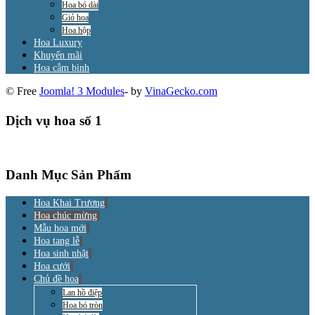
Hoa bó dài
Giỏ hoa
Hoa hộp
Hoa Luxury
Khuyến mãi
Hoa cắm bình
© Free
Joomla! 3 Modules
- by
VinaGecko.com
Dịch vụ hoa số 1
Danh Mục Sản Phẩm
Hoa Khai Trương
Hoa chúc mừng
Mẫu hoa mới
Hoa tang lễ
Hoa sinh nhật
Hoa cưới
Chủ đề hoa
Lan hồ điệp
Hoa bó tròn