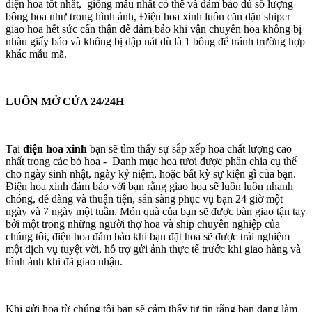
điện hoa tốt nhất, giống mẫu nhất có thể và đảm bảo đủ số lượng
bông hoa như trong hình ảnh, Điện hoa xinh luôn căn dặn shiper
giao hoa hết sức cẩn thận để đảm bảo khi vận chuyển hoa không bị
nhàu giấy báo và không bị dập nát dù là 1 bông để tránh trường hợp
khác mẫu mã.
LUÔN MỞ CỬA 24/24H
Tại
điện hoa xinh
bạn sẽ tìm thấy sự sắp xếp hoa chất lượng cao
nhất trong các bó hoa - Danh mục hoa tươi được phân chia cụ thể
cho ngày sinh nhật, ngày kỷ niệm, hoặc bất kỳ sự kiện gì của bạn.
Điện hoa xinh đảm bảo với bạn rằng giao hoa sẽ luôn luôn nhanh
chóng, dễ dàng và thuận tiện, sẵn sàng phục vụ bạn 24 giờ một
ngày và 7 ngày một tuần. Món quà của bạn sẽ được bàn giao tận tay
bởi một trong những người thợ hoa và ship chuyên nghiệp của
chúng tôi, điện hoa đảm bảo khi bạn đặt hoa sẽ được trải nghiệm
một dịch vụ tuyệt vời, hỗ trợ gửi ảnh thực tế trước khi giao hàng và
hình ảnh khi đã giao nhận.
Khi gửi hoa từ chúng tôi bạn sẽ cảm thấy tự tin rằng bạn đang làm