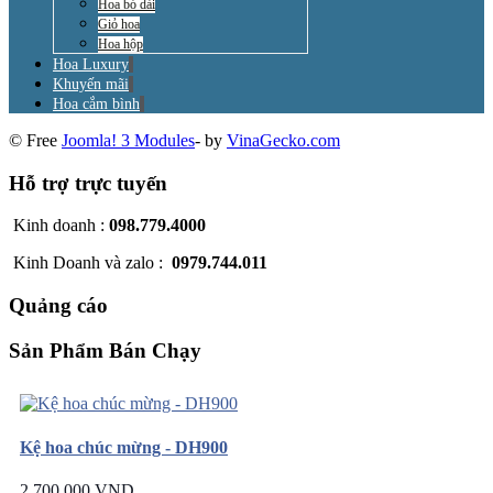
Hoa bó dài
Giỏ hoa
Hoa hộp
Hoa Luxury
Khuyến mãi
Hoa cắm bình
© Free
Joomla! 3 Modules
- by
VinaGecko.com
Hỗ trợ trực tuyến
Kinh doanh :
098.779.4000
Kinh Doanh và zalo :
0979.744.011
Quảng cáo
Sản Phẩm Bán Chạy
Kệ hoa chúc mừng - DH900
2.700.000 VND