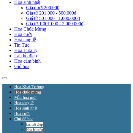
Hoa sinh nhật
Giá dưới 200.000
Giá từ 201.000 - 500.000đ
Giá từ 501.000 - 1.000.000đ
Giá từ 1.001.000 - 2.000.000đ
Hoa Chúc Mừng
Hoa cưới
Hoa tang lễ
Tin Tức
Hoa Luxury
Lan hồ điệp
Hoa cắm bình
Giỏ hoa
Hoa Khai Trương
Hoa chúc mừng
Mẫu hoa mới
Hoa tang lễ
Hoa sinh nhật
Hoa cưới
Chủ đề hoa
Lan hồ điệp
Hoa bó tròn