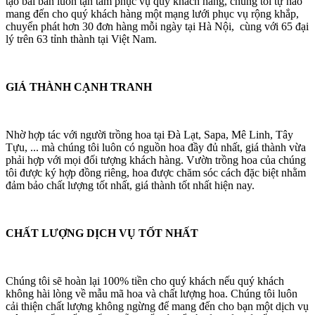
tạo bài bản luôn tận tâm phục vụ quý khách hàng, chúng tôi tự hào
mang đến cho quý khách hàng một mạng lưới phục vụ rộng khắp,
chuyển phát hơn 30 đơn hàng mỗi ngày tại Hà Nội, cùng với 65 đại
lý trên 63 tỉnh thành tại Việt Nam.
GIÁ THÀNH CẠNH TRANH
Nhờ hợp tác với người trồng hoa tại Đà Lạt, Sapa, Mê Linh, Tây
Tựu, ... mà chúng tôi luôn có nguồn hoa đầy đủ nhất, giá thành vừa
phải hợp với mọi đối tượng khách hàng. Vườn trồng hoa của chúng
tôi được ký hợp đồng riêng, hoa được chăm sóc cách đặc biệt nhằm
đảm bảo chất lượng tốt nhất, giá thành tốt nhất hiện nay.
CHẤT LƯỢNG DỊCH VỤ TỐT NHẤT
Chúng tôi sẽ hoàn lại 100% tiền cho quý khách nếu quý khách
không hài lòng về mẫu mã hoa và chất lượng hoa. Chúng tôi luôn
cải thiện chất lượng không ngừng để mang đến cho bạn một dịch vụ