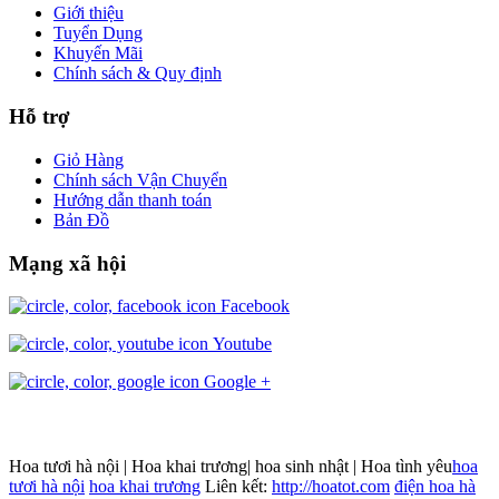
Giới thiệu
Tuyển Dụng
Khuyến Mãi
Chính sách & Quy định
Hỗ trợ
Giỏ Hàng
Chính sách Vận Chuyển
Hướng dẫn thanh toán
Bản Đồ
Mạng xã hội
Facebook
Youtube
Google +
Hoa tươi hà nội | Hoa khai trương| hoa sinh nhật | Hoa tình yêu
hoa
tươi hà nội
hoa khai trương
Liên kết:
http://hoatot.com
điện hoa hà