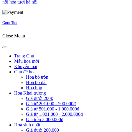
nội
hoa tươi hà nội
Joomla! 3 Templates
Goto Top
Close Menu
Trang Chủ
Mẫu hoa mới
Khuyến mãi
Chủ đề hoa
Hoa bó tròn
Hoa bó dài
Hoa hộp
Hoa Khai trương
Giá dưới 200k
Giá từ 201.000 - 500.000đ
Giá từ 501.000 - 1.000.000đ
Giá từ 1.001.000 - 2.000.000đ
Giá trên 2.000.000đ
Hoa sinh nhật
Giá dưới 200.000