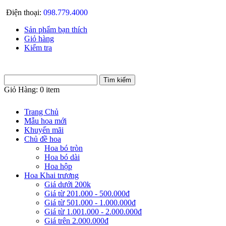
Điện thoại:
098.779.4000
Sản phẩm bạn thích
Giỏ hàng
Kiểm tra
Giỏ Hàng:
0 item
Trang Chủ
Mẫu hoa mới
Khuyến mãi
Chủ đề hoa
Hoa bó tròn
Hoa bó dài
Hoa hộp
Hoa Khai trương
Giá dưới 200k
Giá từ 201.000 - 500.000đ
Giá từ 501.000 - 1.000.000đ
Giá từ 1.001.000 - 2.000.000đ
Giá trên 2.000.000đ