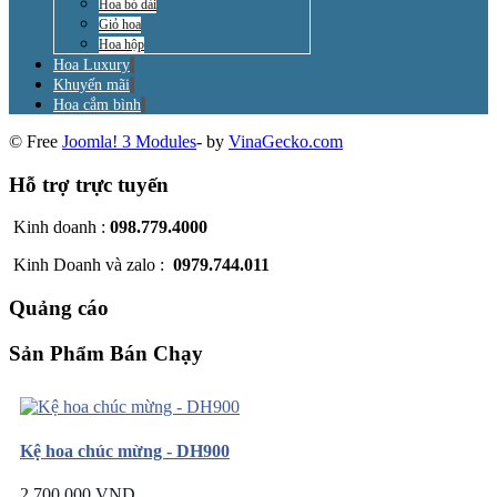
Hoa bó dài
Giỏ hoa
Hoa hộp
Hoa Luxury
Khuyến mãi
Hoa cắm bình
© Free
Joomla! 3 Modules
- by
VinaGecko.com
Hỗ trợ trực tuyến
Kinh doanh :
098.779.4000
Kinh Doanh và zalo :
0979.744.011
Quảng cáo
Sản Phẩm Bán Chạy
Kệ hoa chúc mừng - DH900
2.700.000 VND