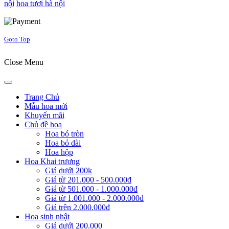
nội
hoa tươi hà nội
Joomla! 3 Templates
Goto Top
Close Menu
Trang Chủ
Mẫu hoa mới
Khuyến mãi
Chủ đề hoa
Hoa bó tròn
Hoa bó dài
Hoa hộp
Hoa Khai trương
Giá dưới 200k
Giá từ 201.000 - 500.000đ
Giá từ 501.000 - 1.000.000đ
Giá từ 1.001.000 - 2.000.000đ
Giá trên 2.000.000đ
Hoa sinh nhật
Giá dưới 200.000