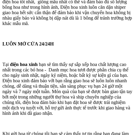
điện hoa tốt nhất, giống mẫu nhất có thể và đảm bảo đủ số lượng
bông hoa như trong hình ảnh, Điện hoa xinh luôn căn dặn shiper
giao hoa hết sức cẩn thận để đảm bảo khi vận chuyển hoa không bị
nhàu giấy báo và không bị dập nát dù là 1 bông để tránh trường hợp
khác mẫu mã.
LUÔN MỞ CỬA 24/24H
Tại
điện hoa xinh
bạn sẽ tìm thấy sự sắp xếp hoa chất lượng cao
nhất trong các bó hoa - Danh mục hoa tươi được phân chia cụ thể
cho ngày sinh nhật, ngày kỷ niệm, hoặc bất kỳ sự kiện gì của bạn.
Điện hoa xinh đảm bảo với bạn rằng giao hoa sẽ luôn luôn nhanh
chóng, dễ dàng và thuận tiện, sẵn sàng phục vụ bạn 24 giờ một
ngày và 7 ngày một tuần. Món quà của bạn sẽ được bàn giao tận tay
bởi một trong những người thợ hoa và ship chuyên nghiệp của
chúng tôi, điện hoa đảm bảo khi bạn đặt hoa sẽ được trải nghiệm
một dịch vụ tuyệt vời, hỗ trợ gửi ảnh thực tế trước khi giao hàng và
hình ảnh khi đã giao nhận.
Khi gửi hoa từ chúng tôi bạn sẽ cảm thấy tự tin rằng bạn đang làm