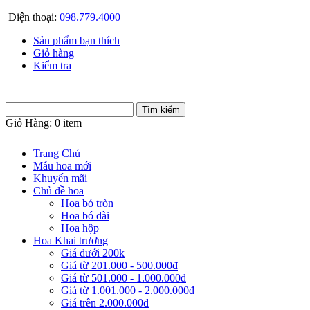
Điện thoại:
098.779.4000
Sản phẩm bạn thích
Giỏ hàng
Kiểm tra
Giỏ Hàng:
0 item
Trang Chủ
Mẫu hoa mới
Khuyến mãi
Chủ đề hoa
Hoa bó tròn
Hoa bó dài
Hoa hộp
Hoa Khai trương
Giá dưới 200k
Giá từ 201.000 - 500.000đ
Giá từ 501.000 - 1.000.000đ
Giá từ 1.001.000 - 2.000.000đ
Giá trên 2.000.000đ