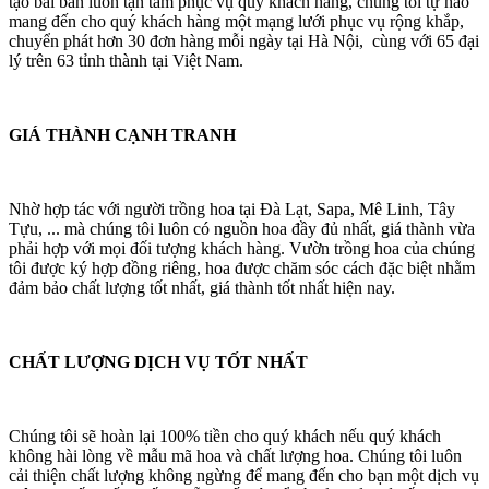
tạo bài bản luôn tận tâm phục vụ quý khách hàng, chúng tôi tự hào
mang đến cho quý khách hàng một mạng lưới phục vụ rộng khắp,
chuyển phát hơn 30 đơn hàng mỗi ngày tại Hà Nội, cùng với 65 đại
lý trên 63 tỉnh thành tại Việt Nam.
GIÁ THÀNH CẠNH TRANH
Nhờ hợp tác với người trồng hoa tại Đà Lạt, Sapa, Mê Linh, Tây
Tựu, ... mà chúng tôi luôn có nguồn hoa đầy đủ nhất, giá thành vừa
phải hợp với mọi đối tượng khách hàng. Vườn trồng hoa của chúng
tôi được ký hợp đồng riêng, hoa được chăm sóc cách đặc biệt nhằm
đảm bảo chất lượng tốt nhất, giá thành tốt nhất hiện nay.
CHẤT LƯỢNG DỊCH VỤ TỐT NHẤT
Chúng tôi sẽ hoàn lại 100% tiền cho quý khách nếu quý khách
không hài lòng về mẫu mã hoa và chất lượng hoa. Chúng tôi luôn
cải thiện chất lượng không ngừng để mang đến cho bạn một dịch vụ