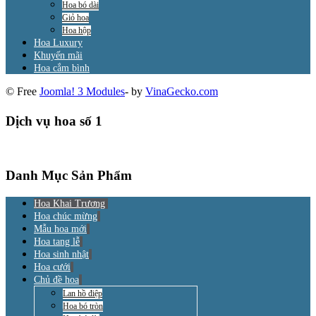
Hoa bó dài
Giỏ hoa
Hoa hộp
Hoa Luxury
Khuyến mãi
Hoa cắm bình
© Free
Joomla! 3 Modules
- by
VinaGecko.com
Dịch vụ hoa số 1
Danh Mục Sản Phẩm
Hoa Khai Trương
Hoa chúc mừng
Mẫu hoa mới
Hoa tang lễ
Hoa sinh nhật
Hoa cưới
Chủ đề hoa
Lan hồ điệp
Hoa bó tròn