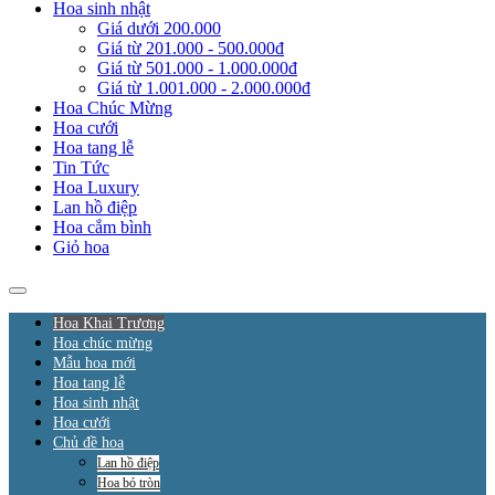
Hoa sinh nhật
Giá dưới 200.000
Giá từ 201.000 - 500.000đ
Giá từ 501.000 - 1.000.000đ
Giá từ 1.001.000 - 2.000.000đ
Hoa Chúc Mừng
Hoa cưới
Hoa tang lễ
Tin Tức
Hoa Luxury
Lan hồ điệp
Hoa cắm bình
Giỏ hoa
Hoa Khai Trương
Hoa chúc mừng
Mẫu hoa mới
Hoa tang lễ
Hoa sinh nhật
Hoa cưới
Chủ đề hoa
Lan hồ điệp
Hoa bó tròn