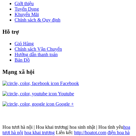
Giới thiệu
Tuyển Dụng
Khuyến Mãi
Chính sách & Quy định
Hỗ trợ
Giỏ Hàng
Chính sách Vận Chuyển
Hướng dẫn thanh toán
Bản Đồ
Mạng xã hội
Facebook
Youtube
Google +
Hoa tươi hà nội | Hoa khai trương| hoa sinh nhật | Hoa tình yêu
hoa
tươi hà nội
hoa khai trương
Liên kết:
http://hoatot.com
điện hoa hà