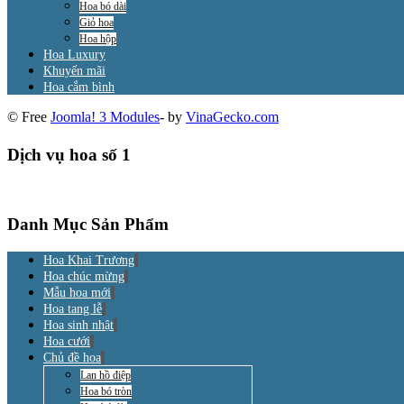
Hoa bó dài
Giỏ hoa
Hoa hộp
Hoa Luxury
Khuyến mãi
Hoa cắm bình
© Free
Joomla! 3 Modules
- by
VinaGecko.com
Dịch vụ hoa số 1
Danh Mục Sản Phẩm
Hoa Khai Trương
Hoa chúc mừng
Mẫu hoa mới
Hoa tang lễ
Hoa sinh nhật
Hoa cưới
Chủ đề hoa
Lan hồ điệp
Hoa bó tròn