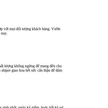
 hợp với mọi đối tượng khách hàng. Vườn
 nay.
 chất lượng không ngừng để mang đến cho
 shiper giao hoa hết sức cẩn thận để đảm
y sinh nhật, ngày kỷ niệm, hoặc bất kỳ sự