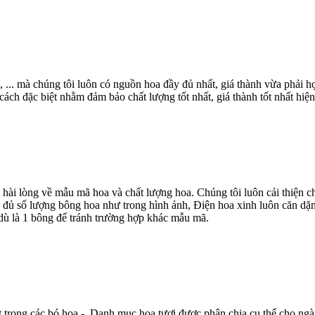
, ... mà chúng tôi luôn có nguồn hoa đầy đủ nhất, giá thành vừa phải
ch đặc biệt nhằm đảm bảo chất lượng tốt nhất, giá thành tốt nhất hiện
 hài lòng về mẫu mã hoa và chất lượng hoa. Chúng tôi luôn cải thiện
 đủ số lượng bông hoa như trong hình ảnh, Điện hoa xinh luôn căn dặn
dù là 1 bông để tránh trường hợp khác mẫu mã.
t trong các bó hoa - Danh mục hoa tươi được phân chia cụ thể cho ngà