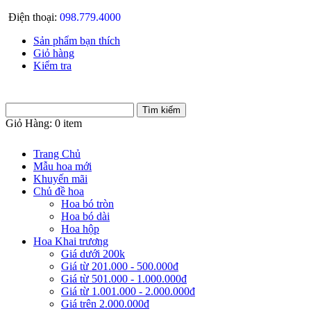
Điện thoại:
098.779.4000
Sản phẩm bạn thích
Giỏ hàng
Kiểm tra
Giỏ Hàng:
0 item
Trang Chủ
Mẫu hoa mới
Khuyến mãi
Chủ đề hoa
Hoa bó tròn
Hoa bó dài
Hoa hộp
Hoa Khai trương
Giá dưới 200k
Giá từ 201.000 - 500.000đ
Giá từ 501.000 - 1.000.000đ
Giá từ 1.001.000 - 2.000.000đ
Giá trên 2.000.000đ