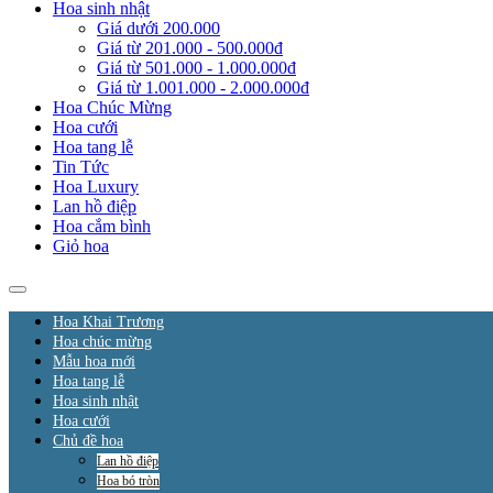
Hoa sinh nhật
Giá dưới 200.000
Giá từ 201.000 - 500.000đ
Giá từ 501.000 - 1.000.000đ
Giá từ 1.001.000 - 2.000.000đ
Hoa Chúc Mừng
Hoa cưới
Hoa tang lễ
Tin Tức
Hoa Luxury
Lan hồ điệp
Hoa cắm bình
Giỏ hoa
Hoa Khai Trương
Hoa chúc mừng
Mẫu hoa mới
Hoa tang lễ
Hoa sinh nhật
Hoa cưới
Chủ đề hoa
Lan hồ điệp
Hoa bó tròn