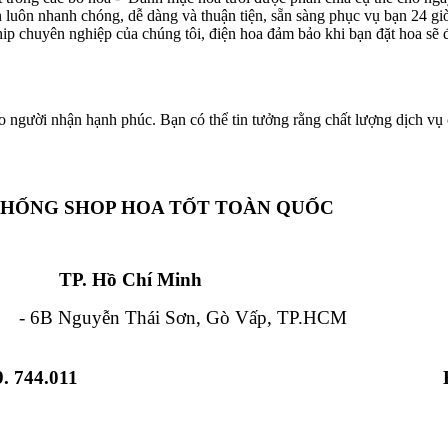
ôn luôn nhanh chóng, dễ dàng và thuận tiện, sẵn sàng phục vụ bạn 24 g
hip chuyên nghiệp của chúng tôi, điện hoa đảm bảo khi bạn đặt hoa sẽ đ
o người nhận hạnh phúc. Bạn có thể tin tưởng rằng chất lượng dịch vụ c
THỐNG SHOP HOA TỐT TOÀN QUỐC
Chí Minh Đà Nẵ
 Nguyễn Thái Sơn, Gò Vấp, TP.HCM - 84
. 744.011
 Từ Liêm, HN - 12 Hải Triều