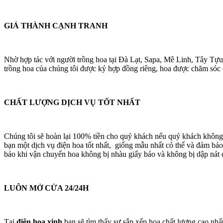
GIÁ THÀNH CẠNH TRANH
Nhờ hợp tác với người trồng hoa tại Đà Lạt, Sapa, Mê Linh, Tây Tựu
trồng hoa của chúng tôi được ký hợp đồng riêng, hoa được chăm sóc cá
CHẤT LƯỢNG DỊCH VỤ TỐT NHẤT
Chúng tôi sẽ hoàn lại 100% tiền cho quý khách nếu quý khách không
bạn một dịch vụ điện hoa tốt nhất, giống mẫu nhất có thể và đảm bảo
bảo khi vận chuyển hoa không bị nhàu giấy báo và không bị dập nát 
LUÔN MỞ CỬA 24/24H
Tại
điện hoa xinh
bạn sẽ tìm thấy sự sắp xếp hoa chất lượng cao nhấ