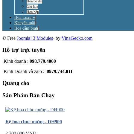
Hoa bó dài
Giỏ hoa
Hoa hộp
Hoa Luxury
Khuyến mãi
Hoa cắm bình
© Free
Joomla! 3 Modules
- by
VinaGecko.com
Hỗ trợ trực tuyến
Kinh doanh :
098.779.4000
Kinh Doanh và zalo :
0979.744.011
Quảng cáo
Sản Phẩm Bán Chạy
Kệ hoa chúc mừng - DH900
2.700.000 VND