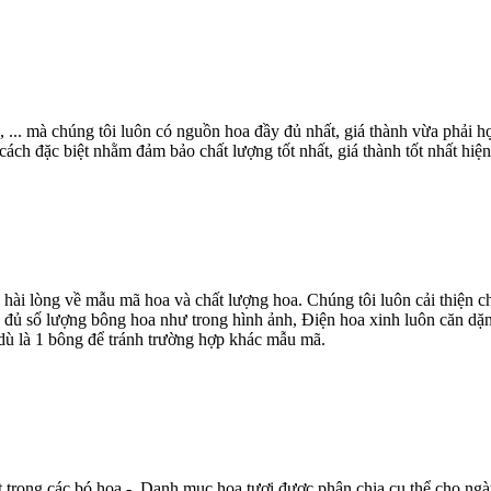
, ... mà chúng tôi luôn có nguồn hoa đầy đủ nhất, giá thành vừa phải
ch đặc biệt nhằm đảm bảo chất lượng tốt nhất, giá thành tốt nhất hiện
 hài lòng về mẫu mã hoa và chất lượng hoa. Chúng tôi luôn cải thiện
 đủ số lượng bông hoa như trong hình ảnh, Điện hoa xinh luôn căn dặn
dù là 1 bông để tránh trường hợp khác mẫu mã.
t trong các bó hoa - Danh mục hoa tươi được phân chia cụ thể cho ngà