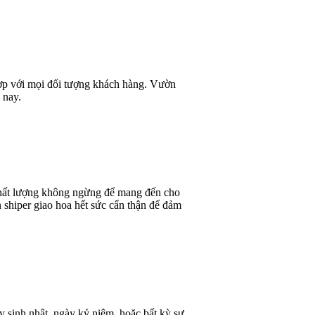
 hợp với mọi đối tượng khách hàng. Vườn
 nay.
 chất lượng không ngừng để mang đến cho
 shiper giao hoa hết sức cẩn thận để đảm
y sinh nhật, ngày kỷ niệm, hoặc bất kỳ sự