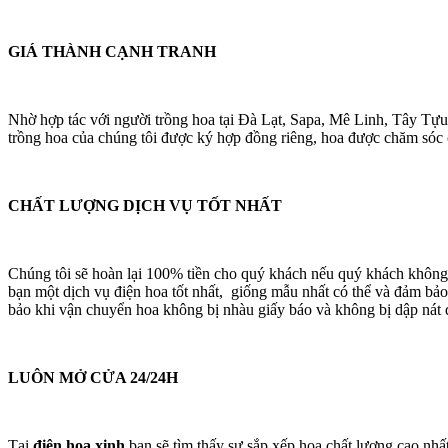
GIÁ THÀNH CẠNH TRANH
Nhờ hợp tác với người trồng hoa tại Đà Lạt, Sapa, Mê Linh, Tây Tựu
trồng hoa của chúng tôi được ký hợp đồng riêng, hoa được chăm sóc cá
CHẤT LƯỢNG DỊCH VỤ TỐT NHẤT
Chúng tôi sẽ hoàn lại 100% tiền cho quý khách nếu quý khách không
bạn một dịch vụ điện hoa tốt nhất, giống mẫu nhất có thể và đảm bảo
bảo khi vận chuyển hoa không bị nhàu giấy báo và không bị dập nát 
LUÔN MỞ CỬA 24/24H
Tại
điện hoa xinh
bạn sẽ tìm thấy sự sắp xếp hoa chất lượng cao nhấ