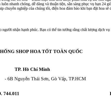
ôn luôn nhanh chóng, dễ dàng và thuận tiện, sẵn sàng phục vụ bạn 24 g
hip chuyên nghiệp của chúng tôi, điện hoa đảm bảo khi bạn đặt hoa sẽ đ
o người nhận hạnh phúc. Bạn có thể tin tưởng rằng chất lượng dịch vụ c
THỐNG SHOP HOA TỐT TOÀN QUỐC
Chí Minh Đà Nẵ
 Nguyễn Thái Sơn, Gò Vấp, TP.HCM - 84
. 744.011
 Từ Liêm, HN - 12 Hải Triều