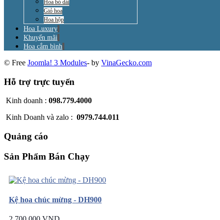
Hoa bó dài
Giỏ hoa
Hoa hộp
Hoa Luxury
Khuyến mãi
Hoa cắm bình
© Free
Joomla! 3 Modules
- by
VinaGecko.com
Hỗ trợ trực tuyến
Kinh doanh :
098.779.4000
Kinh Doanh và zalo :
0979.744.011
Quảng cáo
Sản Phẩm Bán Chạy
Kệ hoa chúc mừng - DH900
2.700.000 VND