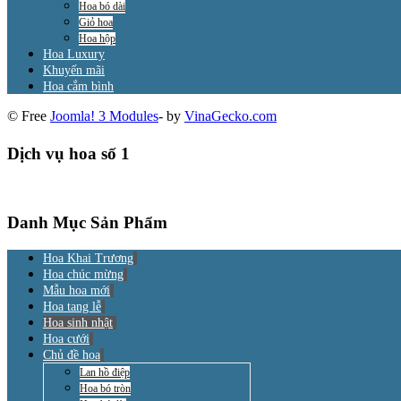
Hoa bó dài
Giỏ hoa
Hoa hộp
Hoa Luxury
Khuyến mãi
Hoa cắm bình
© Free
Joomla! 3 Modules
- by
VinaGecko.com
Dịch vụ hoa số 1
Danh Mục Sản Phẩm
Hoa Khai Trương
Hoa chúc mừng
Mẫu hoa mới
Hoa tang lễ
Hoa sinh nhật
Hoa cưới
Chủ đề hoa
Lan hồ điệp
Hoa bó tròn