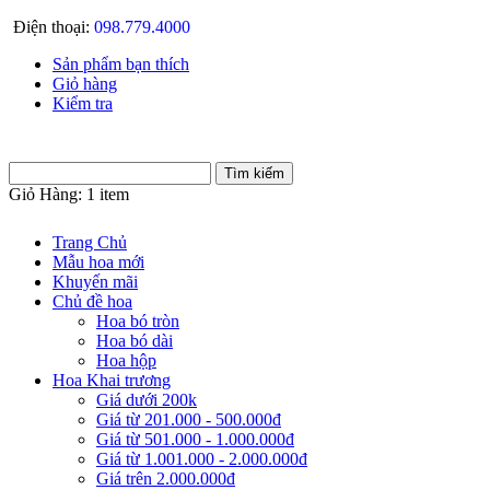
Điện thoại:
098.779.4000
Sản phẩm bạn thích
Giỏ hàng
Kiểm tra
Giỏ Hàng:
1 item
Trang Chủ
Mẫu hoa mới
Khuyến mãi
Chủ đề hoa
Hoa bó tròn
Hoa bó dài
Hoa hộp
Hoa Khai trương
Giá dưới 200k
Giá từ 201.000 - 500.000đ
Giá từ 501.000 - 1.000.000đ
Giá từ 1.001.000 - 2.000.000đ
Giá trên 2.000.000đ