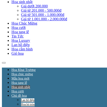
Hoa sinh nhật
Giá dưới 200.000
Giá từ 201.000 - 500.000đ
Giá từ 501.000 - 1.000.000đ
Giá từ 1.001.000 - 2.000.000đ
Hoa Chúc Mừng
Hoa cưới
Hoa tang lễ
Tin Tức
Hoa Luxury
Lan hồ điệp
Hoa cắm bình
Giỏ hoa
Hoa Khai Trương
Hoa chúc mừng
Mẫu hoa mới
Hoa tang lễ
Hoa sinh nhật
Hoa cưới
Chủ đề hoa
Lan hồ điệp
Hoa bó tròn