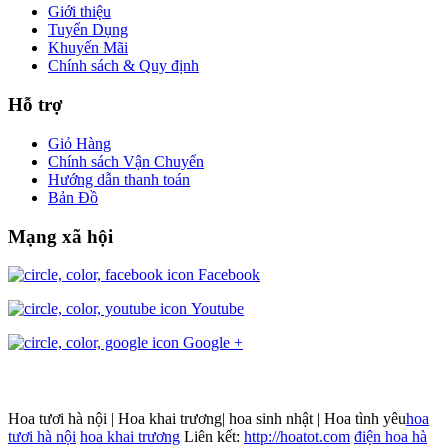
Giới thiệu
Tuyển Dụng
Khuyến Mãi
Chính sách & Quy định
Hỗ trợ
Giỏ Hàng
Chính sách Vận Chuyển
Hướng dẫn thanh toán
Bản Đồ
Mạng xã hội
Facebook
Youtube
Google +
Hoa tươi hà nội | Hoa khai trương| hoa sinh nhật | Hoa tình yêu
hoa
tươi hà nội
hoa khai trương
Liên kết:
http://hoatot.com
điện hoa hà