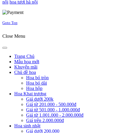
nội
hoa tươi hà nội
Joomla! 3 Templates
Goto Top
Close Menu
Trang Chủ
Mẫu hoa mới
Khuyến mãi
Chủ đề hoa
Hoa bó tròn
Hoa bó dài
Hoa hộp
Hoa Khai trương
Giá dưới 200k
Giá từ 201.000 - 500.000đ
Giá từ 501.000 - 1.000.000đ
Giá từ 1.001.000 - 2.000.000đ
Giá trên 2.000.000đ
Hoa sinh nhật
Giá dưới 200.000