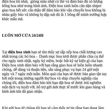
điện hoa tốt nhất, giống mẫu nhất có thể và đảm bảo đủ số lượng
bông hoa như trong hình ảnh, Điện hoa xinh luôn căn dặn shiper
giao hoa hết sức cẩn thận để đảm bảo khi vận chuyển hoa không bị
nhàu giấy báo và không bị dập nát dù là 1 bông để tránh trường hợp
khác mẫu mã.
LUÔN MỞ CỬA 24/24H
Tại
điện hoa xinh
bạn sẽ tìm thấy sự sắp xếp hoa chất lượng cao
nhất trong các bó hoa - Danh mục hoa tươi được phân chia cụ thể
cho ngày sinh nhật, ngày kỷ niệm, hoặc bất kỳ sự kiện gì của bạn.
Điện hoa xinh đảm bảo với bạn rằng giao hoa sẽ luôn luôn nhanh
chóng, dễ dàng và thuận tiện, sẵn sàng phục vụ bạn 24 giờ một
ngày và 7 ngày một tuần. Món quà của bạn sẽ được bàn giao tận tay
bởi một trong những người thợ hoa và ship chuyên nghiệp của
chúng tôi, điện hoa đảm bảo khi bạn đặt hoa sẽ được trải nghiệm
một dịch vụ tuyệt vời, hỗ trợ gửi ảnh thực tế trước khi giao hàng và
hình ảnh khi đã giao nhận.
Khi gửi hoa từ chúng tôi bạn sẽ cảm thấy tự tin rằng bạn đang làm