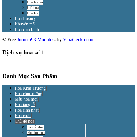
Hoa bó dài
Giỏ hoa
Hoa hộp
Hoa Luxury
Khuyến mãi
Hoa cắm bình
© Free
Joomla! 3 Modules
- by
VinaGecko.com
Dịch vụ hoa số 1
Danh Mục Sản Phẩm
Hoa Khai Trương
Hoa chúc mừng
Mẫu hoa mới
Hoa tang lễ
Hoa sinh nhật
Hoa cưới
Chủ đề hoa
Lan hồ điệp
Hoa bó tròn