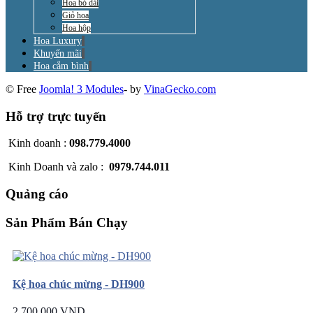
Hoa bó dài
Giỏ hoa
Hoa hộp
Hoa Luxury
Khuyến mãi
Hoa cắm bình
© Free
Joomla! 3 Modules
- by
VinaGecko.com
Hỗ trợ trực tuyến
Kinh doanh :
098.779.4000
Kinh Doanh và zalo :
0979.744.011
Quảng cáo
Sản Phẩm Bán Chạy
Kệ hoa chúc mừng - DH900
2.700.000 VND