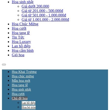
Hoa sinh nhật
Giá dưới 200.000
Giá từ 201.000 - 500.000đ
Giá từ 501.000 - 1.000.000đ
Giá từ 1.001.000 - 2.000.000đ
Hoa Chúc Mừng
Hoa cưới
Hoa tang lễ
Tin Tức
Hoa Luxury
Lan hồ điệp
Hoa cắm bình
Giỏ hoa
Hoa Khai Trương
Hoa chúc mừng
Mẫu hoa mới
Hoa tang lễ
Hoa sinh nhật
Hoa cưới
Chủ đề hoa
Lan hồ điệp
Hoa bó tròn