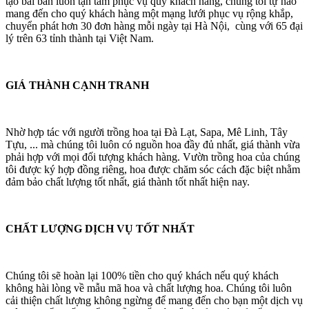
tạo bài bản luôn tận tâm phục vụ quý khách hàng, chúng tôi tự hào
mang đến cho quý khách hàng một mạng lưới phục vụ rộng khắp,
chuyển phát hơn 30 đơn hàng mỗi ngày tại Hà Nội, cùng với 65 đại
lý trên 63 tỉnh thành tại Việt Nam.
GIÁ THÀNH CẠNH TRANH
Nhờ hợp tác với người trồng hoa tại Đà Lạt, Sapa, Mê Linh, Tây
Tựu, ... mà chúng tôi luôn có nguồn hoa đầy đủ nhất, giá thành vừa
phải hợp với mọi đối tượng khách hàng. Vườn trồng hoa của chúng
tôi được ký hợp đồng riêng, hoa được chăm sóc cách đặc biệt nhằm
đảm bảo chất lượng tốt nhất, giá thành tốt nhất hiện nay.
CHẤT LƯỢNG DỊCH VỤ TỐT NHẤT
Chúng tôi sẽ hoàn lại 100% tiền cho quý khách nếu quý khách
không hài lòng về mẫu mã hoa và chất lượng hoa. Chúng tôi luôn
cải thiện chất lượng không ngừng để mang đến cho bạn một dịch vụ