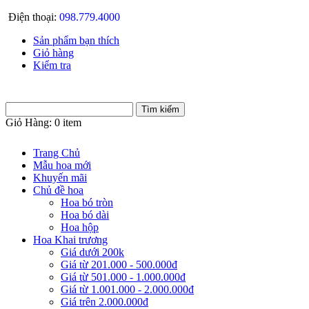
Điện thoại:
098.779.4000
Sản phẩm bạn thích
Giỏ hàng
Kiểm tra
Giỏ Hàng:
0 item
Trang Chủ
Mẫu hoa mới
Khuyến mãi
Chủ đề hoa
Hoa bó tròn
Hoa bó dài
Hoa hộp
Hoa Khai trương
Giá dưới 200k
Giá từ 201.000 - 500.000đ
Giá từ 501.000 - 1.000.000đ
Giá từ 1.001.000 - 2.000.000đ
Giá trên 2.000.000đ