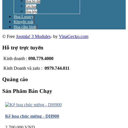
Hoa bó dài
Giỏ hoa
Hoa hộp
Hoa Luxury
Khuyến mãi
Hoa cắm bình
© Free
Joomla! 3 Modules
- by
VinaGecko.com
Hỗ trợ trực tuyến
Kinh doanh :
098.779.4000
Kinh Doanh và zalo :
0979.744.011
Quảng cáo
Sản Phẩm Bán Chạy
Kệ hoa chúc mừng - DH900
2.700.000 VND