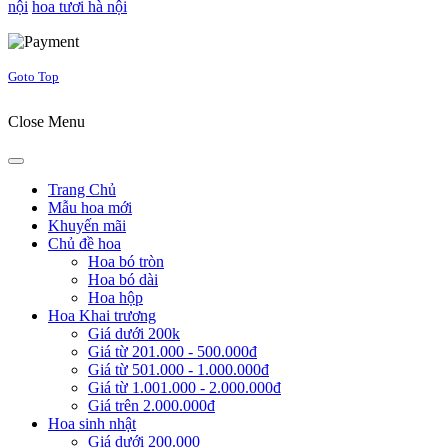
nội
hoa tươi hà nội
Joomla! 3 Templates
Goto Top
Close Menu
Trang Chủ
Mẫu hoa mới
Khuyến mãi
Chủ đề hoa
Hoa bó tròn
Hoa bó dài
Hoa hộp
Hoa Khai trương
Giá dưới 200k
Giá từ 201.000 - 500.000đ
Giá từ 501.000 - 1.000.000đ
Giá từ 1.001.000 - 2.000.000đ
Giá trên 2.000.000đ
Hoa sinh nhật
Giá dưới 200.000