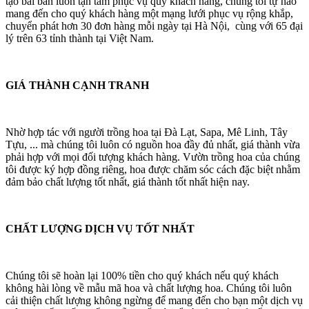
tạo bài bản luôn tận tâm phục vụ quý khách hàng, chúng tôi tự hào
mang đến cho quý khách hàng một mạng lưới phục vụ rộng khắp,
chuyển phát hơn 30 đơn hàng mỗi ngày tại Hà Nội, cùng với 65 đại
lý trên 63 tỉnh thành tại Việt Nam.
GIÁ THÀNH CẠNH TRANH
Nhờ hợp tác với người trồng hoa tại Đà Lạt, Sapa, Mê Linh, Tây
Tựu, ... mà chúng tôi luôn có nguồn hoa đầy đủ nhất, giá thành vừa
phải hợp với mọi đối tượng khách hàng. Vườn trồng hoa của chúng
tôi được ký hợp đồng riêng, hoa được chăm sóc cách đặc biệt nhằm
đảm bảo chất lượng tốt nhất, giá thành tốt nhất hiện nay.
CHẤT LƯỢNG DỊCH VỤ TỐT NHẤT
Chúng tôi sẽ hoàn lại 100% tiền cho quý khách nếu quý khách
không hài lòng về mẫu mã hoa và chất lượng hoa. Chúng tôi luôn
cải thiện chất lượng không ngừng để mang đến cho bạn một dịch vụ