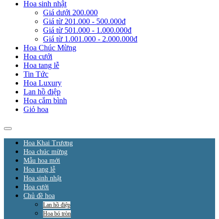
Hoa sinh nhật
Giá dưới 200.000
Giá từ 201.000 - 500.000đ
Giá từ 501.000 - 1.000.000đ
Giá từ 1.001.000 - 2.000.000đ
Hoa Chúc Mừng
Hoa cưới
Hoa tang lễ
Tin Tức
Hoa Luxury
Lan hồ điệp
Hoa cắm bình
Giỏ hoa
Hoa Khai Trương
Hoa chúc mừng
Mẫu hoa mới
Hoa tang lễ
Hoa sinh nhật
Hoa cưới
Chủ đề hoa
Lan hồ điệp
Hoa bó tròn