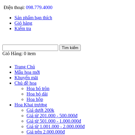
Điện thoại:
098.779.4000
Sản phẩm bạn thích
Giỏ hàng
Kiểm tra
Giỏ Hàng:
0 item
Trang Chủ
Mẫu hoa mới
Khuyến mãi
Chủ đề hoa
Hoa bó tròn
Hoa bó dài
Hoa hộp
Hoa Khai trương
Giá dưới 200k
Giá từ 201.000 - 500.000đ
Giá từ 501.000 - 1.000.000đ
Giá từ 1.001.000 - 2.000.000đ
Giá trên 2.000.000đ