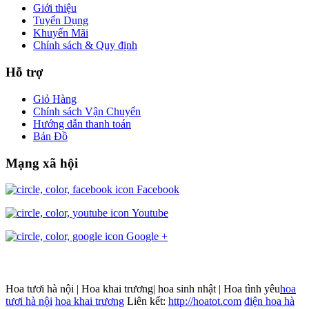
Giới thiệu
Tuyển Dụng
Khuyến Mãi
Chính sách & Quy định
Hỗ trợ
Giỏ Hàng
Chính sách Vận Chuyển
Hướng dẫn thanh toán
Bản Đồ
Mạng xã hội
Facebook
Youtube
Google +
Hoa tươi hà nội | Hoa khai trương| hoa sinh nhật | Hoa tình yêu
hoa
tươi hà nội
hoa khai trương
Liên kết:
http://hoatot.com
điện hoa hà