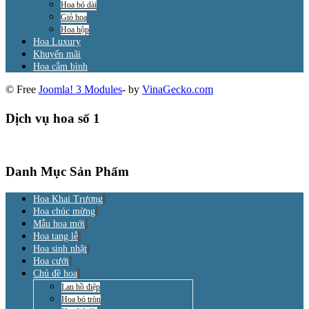
Hoa bó dài
Giỏ hoa
Hoa hộp
Hoa Luxury
Khuyến mãi
Hoa cắm bình
© Free
Joomla! 3 Modules
- by
VinaGecko.com
Dịch vụ hoa số 1
Danh Mục Sản Phẩm
Hoa Khai Trương
Hoa chúc mừng
Mẫu hoa mới
Hoa tang lễ
Hoa sinh nhật
Hoa cưới
Chủ đề hoa
Lan hồ điệp
Hoa bó tròn