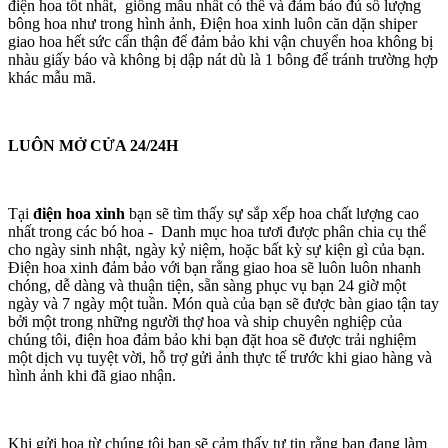
điện hoa tốt nhất, giống mẫu nhất có thể và đảm bảo đủ số lượng
bông hoa như trong hình ảnh, Điện hoa xinh luôn căn dặn shiper
giao hoa hết sức cẩn thận để đảm bảo khi vận chuyển hoa không bị
nhàu giấy báo và không bị dập nát dù là 1 bông để tránh trường hợp
khác mẫu mã.
LUÔN MỞ CỬA 24/24H
Tại
điện hoa xinh
bạn sẽ tìm thấy sự sắp xếp hoa chất lượng cao
nhất trong các bó hoa - Danh mục hoa tươi được phân chia cụ thể
cho ngày sinh nhật, ngày kỷ niệm, hoặc bất kỳ sự kiện gì của bạn.
Điện hoa xinh đảm bảo với bạn rằng giao hoa sẽ luôn luôn nhanh
chóng, dễ dàng và thuận tiện, sẵn sàng phục vụ bạn 24 giờ một
ngày và 7 ngày một tuần. Món quà của bạn sẽ được bàn giao tận tay
bởi một trong những người thợ hoa và ship chuyên nghiệp của
chúng tôi, điện hoa đảm bảo khi bạn đặt hoa sẽ được trải nghiệm
một dịch vụ tuyệt vời, hỗ trợ gửi ảnh thực tế trước khi giao hàng và
hình ảnh khi đã giao nhận.
Khi gửi hoa từ chúng tôi bạn sẽ cảm thấy tự tin rằng bạn đang làm