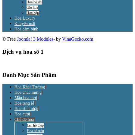
Hoa bó dài
Giỏ hoa
Hoa hộp
Hoa Luxury
Khuyến mãi
Hoa cắm bình
© Free
Joomla! 3 Modules
- by
VinaGecko.com
Dịch vụ hoa số 1
Danh Mục Sản Phẩm
Hoa Khai Trương
Hoa chúc mừng
Mẫu hoa mới
Hoa tang lễ
Hoa sinh nhật
Hoa cưới
Chủ đề hoa
Lan hồ điệp
Hoa bó tròn