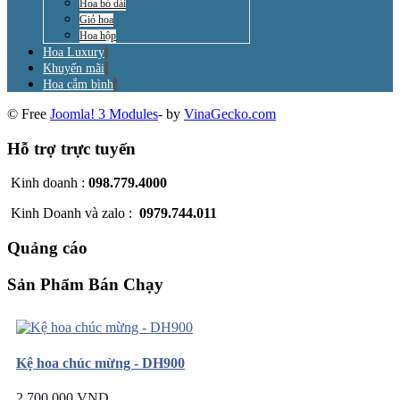
Hoa bó dài
Giỏ hoa
Hoa hộp
Hoa Luxury
Khuyến mãi
Hoa cắm bình
© Free
Joomla! 3 Modules
- by
VinaGecko.com
Hỗ trợ trực tuyến
Kinh doanh :
098.779.4000
Kinh Doanh và zalo :
0979.744.011
Quảng cáo
Sản Phẩm Bán Chạy
Kệ hoa chúc mừng - DH900
2.700.000 VND