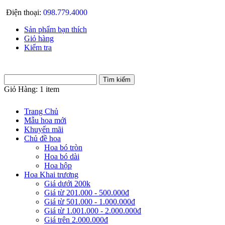
Điện thoại:
098.779.4000
Sản phẩm bạn thích
Giỏ hàng
Kiểm tra
Giỏ Hàng:
1 item
Trang Chủ
Mẫu hoa mới
Khuyến mãi
Chủ đề hoa
Hoa bó tròn
Hoa bó dài
Hoa hộp
Hoa Khai trương
Giá dưới 200k
Giá từ 201.000 - 500.000đ
Giá từ 501.000 - 1.000.000đ
Giá từ 1.001.000 - 2.000.000đ
Giá trên 2.000.000đ