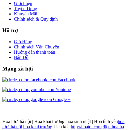
Giới thiệu
Tuyển Dụng
Khuyến Mãi
Chính sách & Quy định
Hỗ trợ
Giỏ Hàng
Chính sách Vận Chuyển
Hướng dẫn thanh toán
Bản Đồ
Mạng xã hội
Facebook
Youtube
Google +
Hoa tươi hà nội | Hoa khai trương| hoa sinh nhật | Hoa tình yêu
hoa
tươi hà nội
hoa khai trương
Liên kết:
http://hoatot.com
điện hoa hà