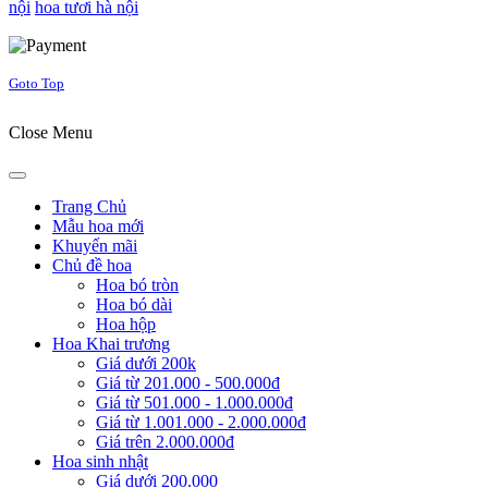
nội
hoa tươi hà nội
Joomla! 3 Templates
Goto Top
Close Menu
Trang Chủ
Mẫu hoa mới
Khuyến mãi
Chủ đề hoa
Hoa bó tròn
Hoa bó dài
Hoa hộp
Hoa Khai trương
Giá dưới 200k
Giá từ 201.000 - 500.000đ
Giá từ 501.000 - 1.000.000đ
Giá từ 1.001.000 - 2.000.000đ
Giá trên 2.000.000đ
Hoa sinh nhật
Giá dưới 200.000