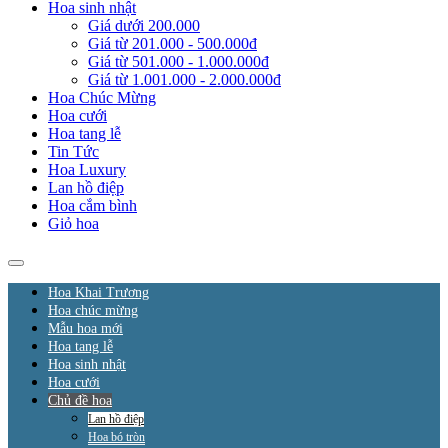
Hoa sinh nhật
Giá dưới 200.000
Giá từ 201.000 - 500.000đ
Giá từ 501.000 - 1.000.000đ
Giá từ 1.001.000 - 2.000.000đ
Hoa Chúc Mừng
Hoa cưới
Hoa tang lễ
Tin Tức
Hoa Luxury
Lan hồ điệp
Hoa cắm bình
Giỏ hoa
Hoa Khai Trương
Hoa chúc mừng
Mẫu hoa mới
Hoa tang lễ
Hoa sinh nhật
Hoa cưới
Chủ đề hoa
Lan hồ điệp
Hoa bó tròn