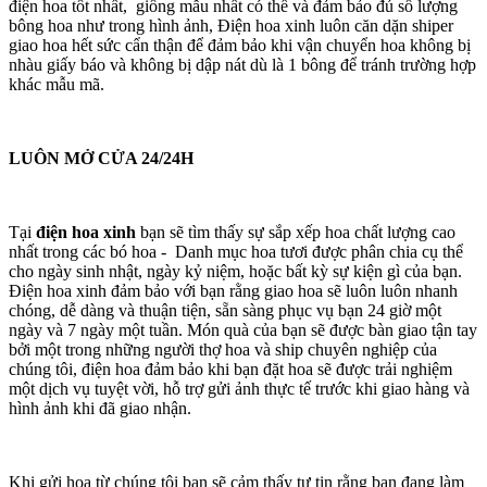
điện hoa tốt nhất, giống mẫu nhất có thể và đảm bảo đủ số lượng
bông hoa như trong hình ảnh, Điện hoa xinh luôn căn dặn shiper
giao hoa hết sức cẩn thận để đảm bảo khi vận chuyển hoa không bị
nhàu giấy báo và không bị dập nát dù là 1 bông để tránh trường hợp
khác mẫu mã.
LUÔN MỞ CỬA 24/24H
Tại
điện hoa xinh
bạn sẽ tìm thấy sự sắp xếp hoa chất lượng cao
nhất trong các bó hoa - Danh mục hoa tươi được phân chia cụ thể
cho ngày sinh nhật, ngày kỷ niệm, hoặc bất kỳ sự kiện gì của bạn.
Điện hoa xinh đảm bảo với bạn rằng giao hoa sẽ luôn luôn nhanh
chóng, dễ dàng và thuận tiện, sẵn sàng phục vụ bạn 24 giờ một
ngày và 7 ngày một tuần. Món quà của bạn sẽ được bàn giao tận tay
bởi một trong những người thợ hoa và ship chuyên nghiệp của
chúng tôi, điện hoa đảm bảo khi bạn đặt hoa sẽ được trải nghiệm
một dịch vụ tuyệt vời, hỗ trợ gửi ảnh thực tế trước khi giao hàng và
hình ảnh khi đã giao nhận.
Khi gửi hoa từ chúng tôi bạn sẽ cảm thấy tự tin rằng bạn đang làm