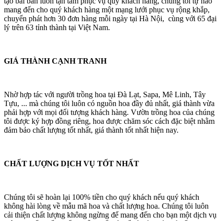
tạo bài bản luôn tận tâm phục vụ quý khách hàng, chúng tôi tự hào
mang đến cho quý khách hàng một mạng lưới phục vụ rộng khắp,
chuyển phát hơn 30 đơn hàng mỗi ngày tại Hà Nội, cùng với 65 đại
lý trên 63 tỉnh thành tại Việt Nam.
GIÁ THÀNH CẠNH TRANH
Nhờ hợp tác với người trồng hoa tại Đà Lạt, Sapa, Mê Linh, Tây
Tựu, ... mà chúng tôi luôn có nguồn hoa đầy đủ nhất, giá thành vừa
phải hợp với mọi đối tượng khách hàng. Vườn trồng hoa của chúng
tôi được ký hợp đồng riêng, hoa được chăm sóc cách đặc biệt nhằm
đảm bảo chất lượng tốt nhất, giá thành tốt nhất hiện nay.
CHẤT LƯỢNG DỊCH VỤ TỐT NHẤT
Chúng tôi sẽ hoàn lại 100% tiền cho quý khách nếu quý khách
không hài lòng về mẫu mã hoa và chất lượng hoa. Chúng tôi luôn
cải thiện chất lượng không ngừng để mang đến cho bạn một dịch vụ