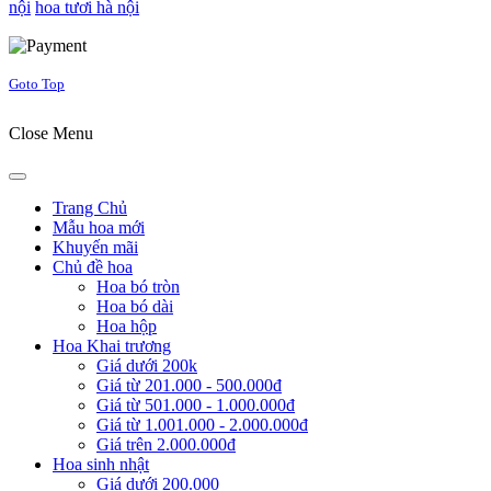
nội
hoa tươi hà nội
Joomla! 3 Templates
Goto Top
Close Menu
Trang Chủ
Mẫu hoa mới
Khuyến mãi
Chủ đề hoa
Hoa bó tròn
Hoa bó dài
Hoa hộp
Hoa Khai trương
Giá dưới 200k
Giá từ 201.000 - 500.000đ
Giá từ 501.000 - 1.000.000đ
Giá từ 1.001.000 - 2.000.000đ
Giá trên 2.000.000đ
Hoa sinh nhật
Giá dưới 200.000