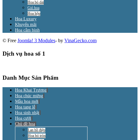
Hoa bó dài
Giỏ hoa
Hoa hộp
Hoa Luxury
Khuyến mãi
Hoa cắm bình
© Free
Joomla! 3 Modules
- by
VinaGecko.com
Dịch vụ hoa số 1
Danh Mục Sản Phẩm
Hoa Khai Trương
Hoa chúc mừng
Mẫu hoa mới
Hoa tang lễ
Hoa sinh nhật
Hoa cưới
Chủ đề hoa
Lan hồ điệp
Hoa bó tròn