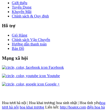
Giới thiệu
Tuyển Dụng
Khuyến Mãi
Chính sách & Quy định
Hỗ trợ
Giỏ Hàng
Chính sách Vận Chuyển
Hướng dẫn thanh toán
Bản Đồ
Mạng xã hội
Facebook
Youtube
Google +
Hoa tươi hà nội | Hoa khai trương| hoa sinh nhật | Hoa tình yêu
hoa
tươi hà nội
hoa khai trương
Liên kết:
http://hoatot.com
điện hoa hà