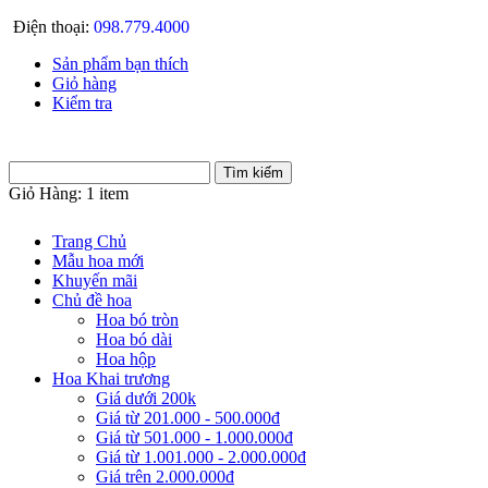
Điện thoại:
098.779.4000
Sản phẩm bạn thích
Giỏ hàng
Kiểm tra
Giỏ Hàng:
1 item
Trang Chủ
Mẫu hoa mới
Khuyến mãi
Chủ đề hoa
Hoa bó tròn
Hoa bó dài
Hoa hộp
Hoa Khai trương
Giá dưới 200k
Giá từ 201.000 - 500.000đ
Giá từ 501.000 - 1.000.000đ
Giá từ 1.001.000 - 2.000.000đ
Giá trên 2.000.000đ