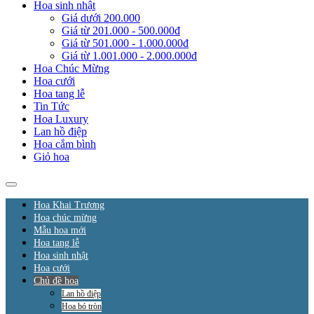
Hoa sinh nhật
Giá dưới 200.000
Giá từ 201.000 - 500.000đ
Giá từ 501.000 - 1.000.000đ
Giá từ 1.001.000 - 2.000.000đ
Hoa Chúc Mừng
Hoa cưới
Hoa tang lễ
Tin Tức
Hoa Luxury
Lan hồ điệp
Hoa cắm bình
Giỏ hoa
Hoa Khai Trương
Hoa chúc mừng
Mẫu hoa mới
Hoa tang lễ
Hoa sinh nhật
Hoa cưới
Chủ đề hoa
Lan hồ điệp
Hoa bó tròn