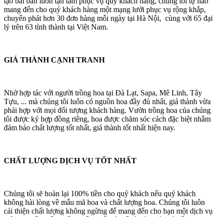
tạo bài bản luôn tận tâm phục vụ quý khách hàng, chúng tôi tự hào
mang đến cho quý khách hàng một mạng lưới phục vụ rộng khắp,
chuyển phát hơn 30 đơn hàng mỗi ngày tại Hà Nội, cùng với 65 đại
lý trên 63 tỉnh thành tại Việt Nam.
GIÁ THÀNH CẠNH TRANH
Nhờ hợp tác với người trồng hoa tại Đà Lạt, Sapa, Mê Linh, Tây
Tựu, ... mà chúng tôi luôn có nguồn hoa đầy đủ nhất, giá thành vừa
phải hợp với mọi đối tượng khách hàng. Vườn trồng hoa của chúng
tôi được ký hợp đồng riêng, hoa được chăm sóc cách đặc biệt nhằm
đảm bảo chất lượng tốt nhất, giá thành tốt nhất hiện nay.
CHẤT LƯỢNG DỊCH VỤ TỐT NHẤT
Chúng tôi sẽ hoàn lại 100% tiền cho quý khách nếu quý khách
không hài lòng về mẫu mã hoa và chất lượng hoa. Chúng tôi luôn
cải thiện chất lượng không ngừng để mang đến cho bạn một dịch vụ