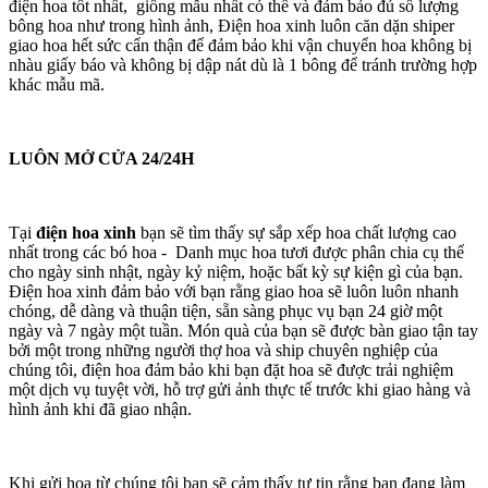
điện hoa tốt nhất, giống mẫu nhất có thể và đảm bảo đủ số lượng
bông hoa như trong hình ảnh, Điện hoa xinh luôn căn dặn shiper
giao hoa hết sức cẩn thận để đảm bảo khi vận chuyển hoa không bị
nhàu giấy báo và không bị dập nát dù là 1 bông để tránh trường hợp
khác mẫu mã.
LUÔN MỞ CỬA 24/24H
Tại
điện hoa xinh
bạn sẽ tìm thấy sự sắp xếp hoa chất lượng cao
nhất trong các bó hoa - Danh mục hoa tươi được phân chia cụ thể
cho ngày sinh nhật, ngày kỷ niệm, hoặc bất kỳ sự kiện gì của bạn.
Điện hoa xinh đảm bảo với bạn rằng giao hoa sẽ luôn luôn nhanh
chóng, dễ dàng và thuận tiện, sẵn sàng phục vụ bạn 24 giờ một
ngày và 7 ngày một tuần. Món quà của bạn sẽ được bàn giao tận tay
bởi một trong những người thợ hoa và ship chuyên nghiệp của
chúng tôi, điện hoa đảm bảo khi bạn đặt hoa sẽ được trải nghiệm
một dịch vụ tuyệt vời, hỗ trợ gửi ảnh thực tế trước khi giao hàng và
hình ảnh khi đã giao nhận.
Khi gửi hoa từ chúng tôi bạn sẽ cảm thấy tự tin rằng bạn đang làm