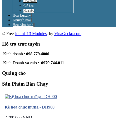
Hoa bó dài
Giỏ hoa
Hoa hộp
Hoa Luxury
Khuyến mãi
Hoa cắm bình
© Free
Joomla! 3 Modules
- by
VinaGecko.com
Hỗ trợ trực tuyến
Kinh doanh :
098.779.4000
Kinh Doanh và zalo :
0979.744.011
Quảng cáo
Sản Phẩm Bán Chạy
Kệ hoa chúc mừng - DH900
2.700.000 VND