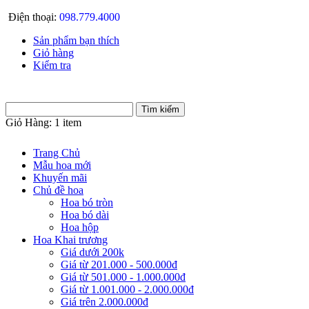
Điện thoại:
098.779.4000
Sản phẩm bạn thích
Giỏ hàng
Kiểm tra
Giỏ Hàng:
1 item
Trang Chủ
Mẫu hoa mới
Khuyến mãi
Chủ đề hoa
Hoa bó tròn
Hoa bó dài
Hoa hộp
Hoa Khai trương
Giá dưới 200k
Giá từ 201.000 - 500.000đ
Giá từ 501.000 - 1.000.000đ
Giá từ 1.001.000 - 2.000.000đ
Giá trên 2.000.000đ