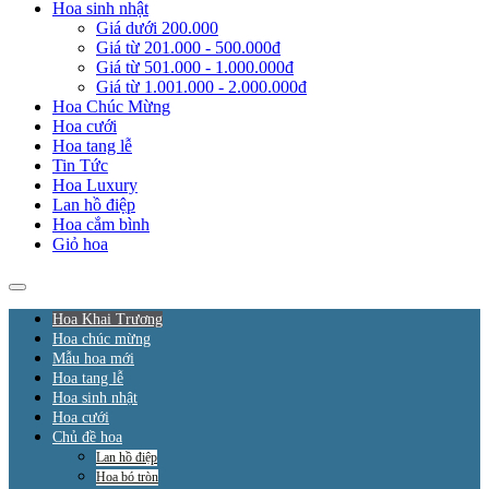
Hoa sinh nhật
Giá dưới 200.000
Giá từ 201.000 - 500.000đ
Giá từ 501.000 - 1.000.000đ
Giá từ 1.001.000 - 2.000.000đ
Hoa Chúc Mừng
Hoa cưới
Hoa tang lễ
Tin Tức
Hoa Luxury
Lan hồ điệp
Hoa cắm bình
Giỏ hoa
Hoa Khai Trương
Hoa chúc mừng
Mẫu hoa mới
Hoa tang lễ
Hoa sinh nhật
Hoa cưới
Chủ đề hoa
Lan hồ điệp
Hoa bó tròn