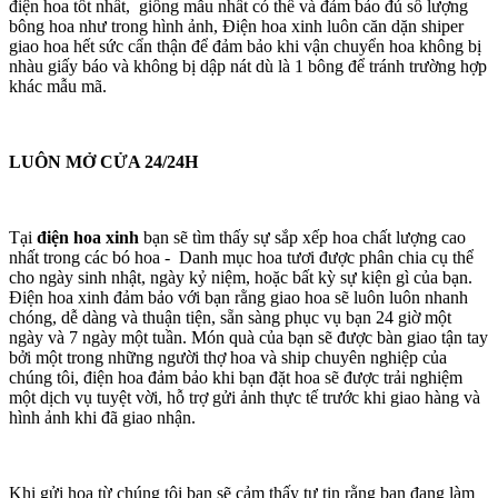
điện hoa tốt nhất, giống mẫu nhất có thể và đảm bảo đủ số lượng
bông hoa như trong hình ảnh, Điện hoa xinh luôn căn dặn shiper
giao hoa hết sức cẩn thận để đảm bảo khi vận chuyển hoa không bị
nhàu giấy báo và không bị dập nát dù là 1 bông để tránh trường hợp
khác mẫu mã.
LUÔN MỞ CỬA 24/24H
Tại
điện hoa xinh
bạn sẽ tìm thấy sự sắp xếp hoa chất lượng cao
nhất trong các bó hoa - Danh mục hoa tươi được phân chia cụ thể
cho ngày sinh nhật, ngày kỷ niệm, hoặc bất kỳ sự kiện gì của bạn.
Điện hoa xinh đảm bảo với bạn rằng giao hoa sẽ luôn luôn nhanh
chóng, dễ dàng và thuận tiện, sẵn sàng phục vụ bạn 24 giờ một
ngày và 7 ngày một tuần. Món quà của bạn sẽ được bàn giao tận tay
bởi một trong những người thợ hoa và ship chuyên nghiệp của
chúng tôi, điện hoa đảm bảo khi bạn đặt hoa sẽ được trải nghiệm
một dịch vụ tuyệt vời, hỗ trợ gửi ảnh thực tế trước khi giao hàng và
hình ảnh khi đã giao nhận.
Khi gửi hoa từ chúng tôi bạn sẽ cảm thấy tự tin rằng bạn đang làm