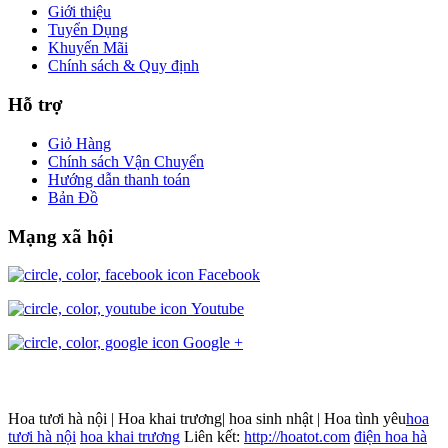
Giới thiệu
Tuyển Dụng
Khuyến Mãi
Chính sách & Quy định
Hỗ trợ
Giỏ Hàng
Chính sách Vận Chuyển
Hướng dẫn thanh toán
Bản Đồ
Mạng xã hội
Facebook
Youtube
Google +
Hoa tươi hà nội | Hoa khai trương| hoa sinh nhật | Hoa tình yêu
hoa
tươi hà nội
hoa khai trương
Liên kết:
http://hoatot.com
điện hoa hà