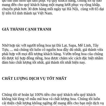
tạo bài bản luôn tận tâm phục vụ quý khách hàng, chúng tôi tự hào
mang đến cho quý khách hàng một mạng lưới phục vụ rộng khắp,
chuyển phát hơn 30 đơn hàng mỗi ngày tại Hà Nội, cùng với 65 đại
lý trên 63 tỉnh thành tại Việt Nam.
GIÁ THÀNH CẠNH TRANH
Nhờ hợp tác với người trồng hoa tại Đà Lạt, Sapa, Mê Linh, Tây
Tựu, ... mà chúng tôi luôn có nguồn hoa đầy đủ nhất, giá thành vừa
phải hợp với mọi đối tượng khách hàng. Vườn trồng hoa của chúng
tôi được ký hợp đồng riêng, hoa được chăm sóc cách đặc biệt nhằm
đảm bảo chất lượng tốt nhất, giá thành tốt nhất hiện nay.
CHẤT LƯỢNG DỊCH VỤ TỐT NHẤT
Chúng tôi sẽ hoàn lại 100% tiền cho quý khách nếu quý khách
không hài lòng về mẫu mã hoa và chất lượng hoa. Chúng tôi luôn
cải thiện chất lượng không ngừng để mang đến cho bạn một dịch vụ