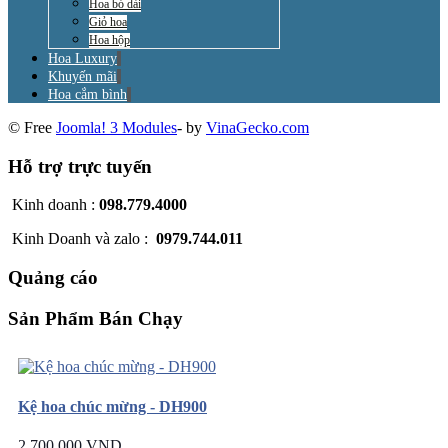
Hoa bó dài
Giỏ hoa
Hoa hộp
Hoa Luxury
Khuyến mãi
Hoa cắm bình
© Free
Joomla! 3 Modules
- by
VinaGecko.com
Hỗ trợ trực tuyến
Kinh doanh :
098.779.4000
Kinh Doanh và zalo :
0979.744.011
Quảng cáo
Sản Phẩm Bán Chạy
Kệ hoa chúc mừng - DH900
2.700.000 VND