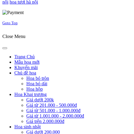
nội
hoa tươi hà nội
Joomla! 3 Templates
Goto Top
Close Menu
Trang Chủ
Mẫu hoa mới
Khuyến mãi
Chủ đề hoa
Hoa bó tròn
Hoa bó dài
Hoa hộp
Hoa Khai trương
Giá dưới 200k
Giá từ 201.000 - 500.000đ
Giá từ 501.000 - 1.000.000đ
Giá từ 1.001.000 - 2.000.000đ
Giá trên 2.000.000đ
Hoa sinh nhật
Giá dưới 200.000