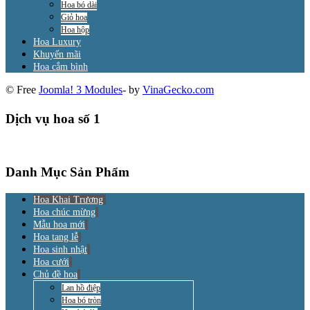
Hoa bó dài
Giỏ hoa
Hoa hộp
Hoa Luxury
Khuyến mãi
Hoa cắm bình
© Free
Joomla! 3 Modules
- by
VinaGecko.com
Dịch vụ hoa số 1
Danh Mục Sản Phẩm
Hoa Khai Trương
Hoa chúc mừng
Mẫu hoa mới
Hoa tang lễ
Hoa sinh nhật
Hoa cưới
Chủ đề hoa
Lan hồ điệp
Hoa bó tròn