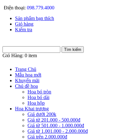
Điện thoại:
098.779.4000
Sản phẩm bạn thích
Giỏ hàng
Kiểm tra
Giỏ Hàng:
0 item
Trang Chủ
Mẫu hoa mới
Khuyến mãi
Chủ đề hoa
Hoa bó tròn
Hoa bó dài
Hoa hộp
Hoa Khai trương
Giá dưới 200k
Giá từ 201.000 - 500.000đ
Giá từ 501.000 - 1.000.000đ
Giá từ 1.001.000 - 2.000.000đ
Giá trên 2.000.000đ