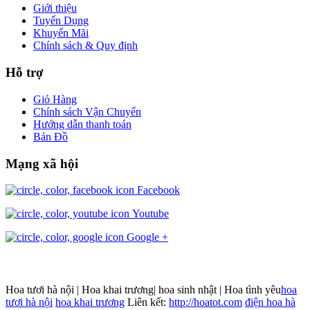
Giới thiệu
Tuyển Dụng
Khuyến Mãi
Chính sách & Quy định
Hỗ trợ
Giỏ Hàng
Chính sách Vận Chuyển
Hướng dẫn thanh toán
Bản Đồ
Mạng xã hội
Facebook
Youtube
Google +
Hoa tươi hà nội | Hoa khai trương| hoa sinh nhật | Hoa tình yêu
hoa
tươi hà nội
hoa khai trương
Liên kết:
http://hoatot.com
điện hoa hà