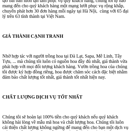
tạo bài bản luôn tận tâm phục vụ quý khách hàng, chúng tôi tự hào
mang đến cho quý khách hàng một mạng lưới phục vụ rộng khắp,
chuyển phát hơn 30 đơn hàng mỗi ngày tại Hà Nội, cùng với 65 đại
lý trên 63 tỉnh thành tại Việt Nam.
GIÁ THÀNH CẠNH TRANH
Nhờ hợp tác với người trồng hoa tại Đà Lạt, Sapa, Mê Linh, Tây
Tựu, ... mà chúng tôi luôn có nguồn hoa đầy đủ nhất, giá thành vừa
phải hợp với mọi đối tượng khách hàng. Vườn trồng hoa của chúng
tôi được ký hợp đồng riêng, hoa được chăm sóc cách đặc biệt nhằm
đảm bảo chất lượng tốt nhất, giá thành tốt nhất hiện nay.
CHẤT LƯỢNG DỊCH VỤ TỐT NHẤT
Chúng tôi sẽ hoàn lại 100% tiền cho quý khách nếu quý khách
không hài lòng về mẫu mã hoa và chất lượng hoa. Chúng tôi luôn
cải thiện chất lượng không ngừng để mang đến cho bạn một dịch vụ