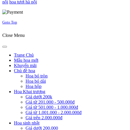
nội
hoa tươi hà nội
Joomla! 3 Templates
Goto Top
Close Menu
Trang Chủ
Mẫu hoa mới
Khuyến mãi
Chủ đề hoa
Hoa bó tròn
Hoa bó dài
Hoa hộp
Hoa Khai trương
Giá dưới 200k
Giá từ 201.000 - 500.000đ
Giá từ 501.000 - 1.000.000đ
Giá từ 1.001.000 - 2.000.000đ
Giá trên 2.000.000đ
Hoa sinh nhật
Giá dưới 200.000