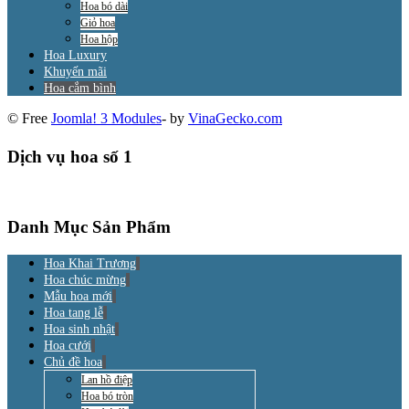
Hoa bó dài
Giỏ hoa
Hoa hộp
Hoa Luxury
Khuyến mãi
Hoa cắm bình
© Free
Joomla! 3 Modules
- by
VinaGecko.com
Dịch vụ hoa số 1
Danh Mục Sản Phẩm
Hoa Khai Trương
Hoa chúc mừng
Mẫu hoa mới
Hoa tang lễ
Hoa sinh nhật
Hoa cưới
Chủ đề hoa
Lan hồ điệp
Hoa bó tròn