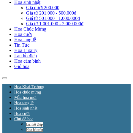
Hoa sinh nhật
Giá dưới 200.000
Giá từ 201.000 - 500.000đ
Giá từ 501.000 - 1.000.000đ
Giá từ 1.001.000 - 2.000.000đ
Hoa Chúc Mừng
Hoa cưới
Hoa tang lễ
Tin Tức
Hoa Luxury
Lan hồ điệp
Hoa cắm bình
Giỏ hoa
Hoa Khai Trương
Hoa chúc mừng
Mẫu hoa mới
Hoa tang lễ
Hoa sinh nhật
Hoa cưới
Chủ đề hoa
Lan hồ điệp
Hoa bó tròn