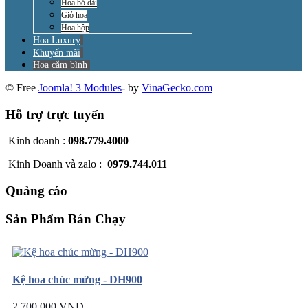
Hoa bó dài
Giỏ hoa
Hoa hộp
Hoa Luxury
Khuyến mãi
Hoa cắm bình
© Free
Joomla! 3 Modules
- by
VinaGecko.com
Hỗ trợ trực tuyến
Kinh doanh :
098.779.4000
Kinh Doanh và zalo :
0979.744.011
Quảng cáo
Sản Phẩm Bán Chạy
Kệ hoa chúc mừng - DH900
2.700.000 VND