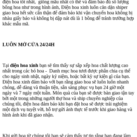
điện hoa tốt nhất, giống mẫu nhất có thể và đảm bảo đủ số lượng
bông hoa như trong hình ảnh, Điện hoa xinh luôn căn dặn shiper
giao hoa hết sức cẩn thận để đảm bảo khi vận chuyển hoa không bị
nhàu giấy báo và không bị dập nát dù là 1 bông để tránh trường hợp
khác mẫu mã.
LUÔN MỞ CỬA 24/24H
Tại
điện hoa xinh
bạn sẽ tìm thấy sự sắp xếp hoa chất lượng cao
nhất trong các bó hoa - Danh mục hoa tươi được phân chia cụ thể
cho ngày sinh nhật, ngày kỷ niệm, hoặc bất kỳ sự kiện gì của bạn.
Điện hoa xinh đảm bảo với bạn rằng giao hoa sẽ luôn luôn nhanh
chóng, dễ dàng và thuận tiện, sẵn sàng phục vụ bạn 24 giờ một
ngày và 7 ngày một tuần. Món quà của bạn sẽ được bàn giao tận tay
bởi một trong những người thợ hoa và ship chuyên nghiệp của
chúng tôi, điện hoa đảm bảo khi bạn đặt hoa sẽ được trải nghiệm
một dịch vụ tuyệt vời, hỗ trợ gửi ảnh thực tế trước khi giao hàng và
hình ảnh khi đã giao nhận.
Khi gửi hoa từ chúng tôi bạn sẽ cảm thấy tự tin rằng bạn đang làm