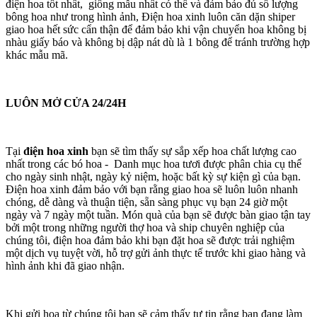
điện hoa tốt nhất, giống mẫu nhất có thể và đảm bảo đủ số lượng
bông hoa như trong hình ảnh, Điện hoa xinh luôn căn dặn shiper
giao hoa hết sức cẩn thận để đảm bảo khi vận chuyển hoa không bị
nhàu giấy báo và không bị dập nát dù là 1 bông để tránh trường hợp
khác mẫu mã.
LUÔN MỞ CỬA 24/24H
Tại
điện hoa xinh
bạn sẽ tìm thấy sự sắp xếp hoa chất lượng cao
nhất trong các bó hoa - Danh mục hoa tươi được phân chia cụ thể
cho ngày sinh nhật, ngày kỷ niệm, hoặc bất kỳ sự kiện gì của bạn.
Điện hoa xinh đảm bảo với bạn rằng giao hoa sẽ luôn luôn nhanh
chóng, dễ dàng và thuận tiện, sẵn sàng phục vụ bạn 24 giờ một
ngày và 7 ngày một tuần. Món quà của bạn sẽ được bàn giao tận tay
bởi một trong những người thợ hoa và ship chuyên nghiệp của
chúng tôi, điện hoa đảm bảo khi bạn đặt hoa sẽ được trải nghiệm
một dịch vụ tuyệt vời, hỗ trợ gửi ảnh thực tế trước khi giao hàng và
hình ảnh khi đã giao nhận.
Khi gửi hoa từ chúng tôi bạn sẽ cảm thấy tự tin rằng bạn đang làm