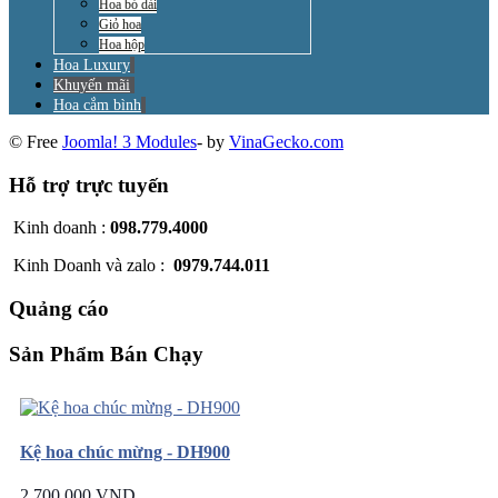
Hoa bó dài
Giỏ hoa
Hoa hộp
Hoa Luxury
Khuyến mãi
Hoa cắm bình
© Free
Joomla! 3 Modules
- by
VinaGecko.com
Hỗ trợ trực tuyến
Kinh doanh :
098.779.4000
Kinh Doanh và zalo :
0979.744.011
Quảng cáo
Sản Phẩm Bán Chạy
Kệ hoa chúc mừng - DH900
2.700.000 VND