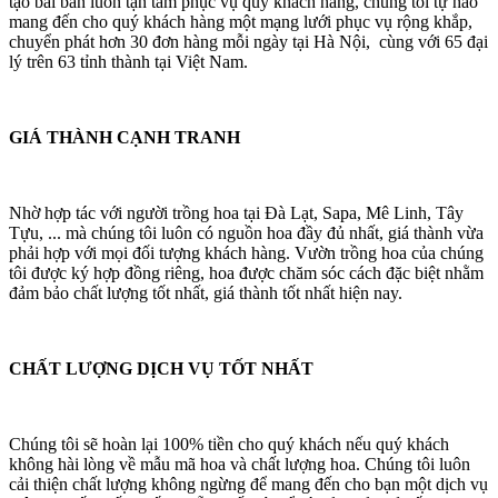
tạo bài bản luôn tận tâm phục vụ quý khách hàng, chúng tôi tự hào
mang đến cho quý khách hàng một mạng lưới phục vụ rộng khắp,
chuyển phát hơn 30 đơn hàng mỗi ngày tại Hà Nội, cùng với 65 đại
lý trên 63 tỉnh thành tại Việt Nam.
GIÁ THÀNH CẠNH TRANH
Nhờ hợp tác với người trồng hoa tại Đà Lạt, Sapa, Mê Linh, Tây
Tựu, ... mà chúng tôi luôn có nguồn hoa đầy đủ nhất, giá thành vừa
phải hợp với mọi đối tượng khách hàng. Vườn trồng hoa của chúng
tôi được ký hợp đồng riêng, hoa được chăm sóc cách đặc biệt nhằm
đảm bảo chất lượng tốt nhất, giá thành tốt nhất hiện nay.
CHẤT LƯỢNG DỊCH VỤ TỐT NHẤT
Chúng tôi sẽ hoàn lại 100% tiền cho quý khách nếu quý khách
không hài lòng về mẫu mã hoa và chất lượng hoa. Chúng tôi luôn
cải thiện chất lượng không ngừng để mang đến cho bạn một dịch vụ