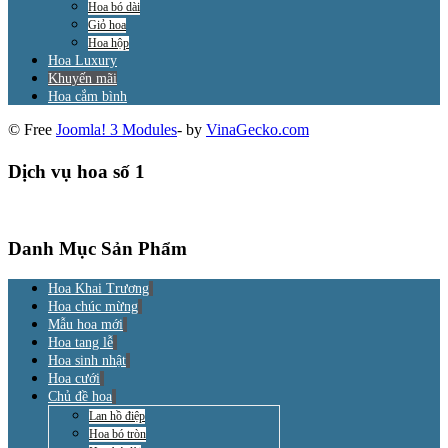
Hoa bó dài
Giỏ hoa
Hoa hộp
Hoa Luxury
Khuyến mãi
Hoa cắm bình
© Free
Joomla! 3 Modules
- by
VinaGecko.com
Dịch vụ hoa số 1
Danh Mục Sản Phẩm
Hoa Khai Trương
Hoa chúc mừng
Mẫu hoa mới
Hoa tang lễ
Hoa sinh nhật
Hoa cưới
Chủ đề hoa
Lan hồ điệp
Hoa bó tròn