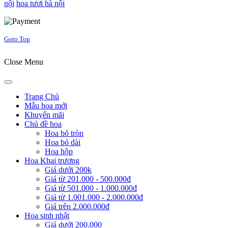
nội
hoa tươi hà nội
Joomla! 3 Templates
Goto Top
Close Menu
Trang Chủ
Mẫu hoa mới
Khuyến mãi
Chủ đề hoa
Hoa bó tròn
Hoa bó dài
Hoa hộp
Hoa Khai trương
Giá dưới 200k
Giá từ 201.000 - 500.000đ
Giá từ 501.000 - 1.000.000đ
Giá từ 1.001.000 - 2.000.000đ
Giá trên 2.000.000đ
Hoa sinh nhật
Giá dưới 200.000