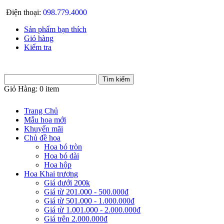
Điện thoại:
098.779.4000
Sản phẩm bạn thích
Giỏ hàng
Kiểm tra
Giỏ Hàng:
0 item
Trang Chủ
Mẫu hoa mới
Khuyến mãi
Chủ đề hoa
Hoa bó tròn
Hoa bó dài
Hoa hộp
Hoa Khai trương
Giá dưới 200k
Giá từ 201.000 - 500.000đ
Giá từ 501.000 - 1.000.000đ
Giá từ 1.001.000 - 2.000.000đ
Giá trên 2.000.000đ