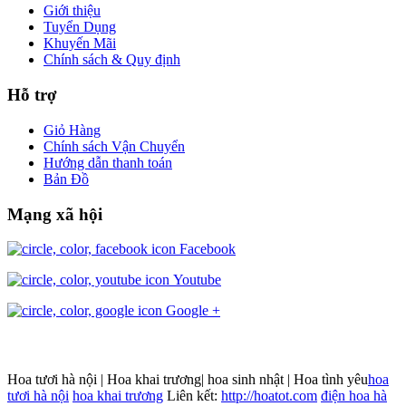
Giới thiệu
Tuyển Dụng
Khuyến Mãi
Chính sách & Quy định
Hỗ trợ
Giỏ Hàng
Chính sách Vận Chuyển
Hướng dẫn thanh toán
Bản Đồ
Mạng xã hội
Facebook
Youtube
Google +
Hoa tươi hà nội | Hoa khai trương| hoa sinh nhật | Hoa tình yêu
hoa
tươi hà nội
hoa khai trương
Liên kết:
http://hoatot.com
điện hoa hà