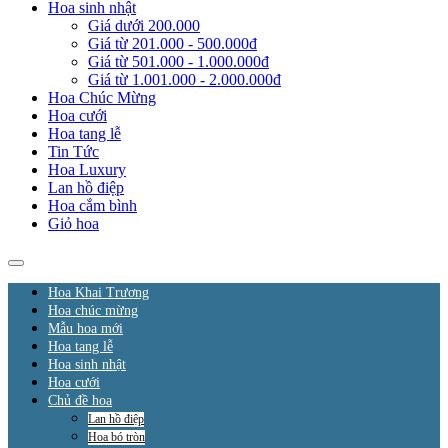
Hoa sinh nhật
Giá dưới 200.000
Giá từ 201.000 - 500.000đ
Giá từ 501.000 - 1.000.000đ
Giá từ 1.001.000 - 2.000.000đ
Hoa Chúc Mừng
Hoa cưới
Hoa tang lễ
Tin Tức
Hoa Luxury
Lan hồ điệp
Hoa cắm bình
Giỏ hoa
Hoa Khai Trương
Hoa chúc mừng
Mẫu hoa mới
Hoa tang lễ
Hoa sinh nhật
Hoa cưới
Chủ đề hoa
Lan hồ điệp
Hoa bó tròn