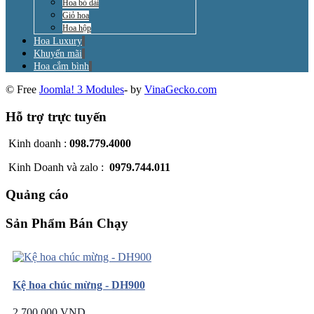
Hoa bó dài
Giỏ hoa
Hoa hộp
Hoa Luxury
Khuyến mãi
Hoa cắm bình
© Free
Joomla! 3 Modules
- by
VinaGecko.com
Hỗ trợ trực tuyến
Kinh doanh :
098.779.4000
Kinh Doanh và zalo :
0979.744.011
Quảng cáo
Sản Phẩm Bán Chạy
Kệ hoa chúc mừng - DH900
2.700.000 VND