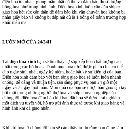
điện hoa tốt nhất, giống mẫu nhất có thể và đảm bảo đủ số lượng
bông hoa như trong hình ảnh, Điện hoa xinh luôn căn dặn shiper
giao hoa hết sức cẩn thận để đảm bảo khi vận chuyển hoa không bị
nhàu giấy báo và không bị dập nát dù là 1 bông để tránh trường hợp
khác mẫu mã.
LUÔN MỞ CỬA 24/24H
Tại
điện hoa xinh
bạn sẽ tìm thấy sự sắp xếp hoa chất lượng cao
nhất trong các bó hoa - Danh mục hoa tươi được phân chia cụ thể
cho ngày sinh nhật, ngày kỷ niệm, hoặc bất kỳ sự kiện gì của bạn.
Điện hoa xinh đảm bảo với bạn rằng giao hoa sẽ luôn luôn nhanh
chóng, dễ dàng và thuận tiện, sẵn sàng phục vụ bạn 24 giờ một
ngày và 7 ngày một tuần. Món quà của bạn sẽ được bàn giao tận tay
bởi một trong những người thợ hoa và ship chuyên nghiệp của
chúng tôi, điện hoa đảm bảo khi bạn đặt hoa sẽ được trải nghiệm
một dịch vụ tuyệt vời, hỗ trợ gửi ảnh thực tế trước khi giao hàng và
hình ảnh khi đã giao nhận.
Khi gửi hoa từ chúng tôi bạn sẽ cảm thấy tự tin rằng bạn đang làm