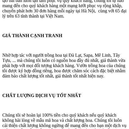
tạo bài bản luôn tận tâm phục vụ quý khách hàng, chúng tôi tự hào
mang đến cho quý khách hàng một mạng lưới phục vụ rộng khắp,
chuyển phát hơn 30 đơn hàng mỗi ngày tại Hà Nội, cùng với 65 đại
lý trên 63 tỉnh thành tại Việt Nam.
GIÁ THÀNH CẠNH TRANH
Nhờ hợp tác với người trồng hoa tại Đà Lạt, Sapa, Mê Linh, Tây
Tựu, ... mà chúng tôi luôn có nguồn hoa đầy đủ nhất, giá thành vừa
phải hợp với mọi đối tượng khách hàng. Vườn trồng hoa của chúng
tôi được ký hợp đồng riêng, hoa được chăm sóc cách đặc biệt nhằm
đảm bảo chất lượng tốt nhất, giá thành tốt nhất hiện nay.
CHẤT LƯỢNG DỊCH VỤ TỐT NHẤT
Chúng tôi sẽ hoàn lại 100% tiền cho quý khách nếu quý khách
không hài lòng về mẫu mã hoa và chất lượng hoa. Chúng tôi luôn
cải thiện chất lượng không ngừng để mang đến cho bạn một dịch vụ