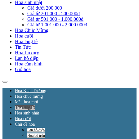
Hoa sinh nhật
Giá dưới 200.000
Giá từ 201.000 - 500.000đ
Giá từ 501.000 - 1.000.000đ
Giá từ 1.001.000 - 2.000.000đ
Hoa Chúc Mừng
Hoa cưới
Hoa tang lễ
Tin Tức
Hoa Luxury
Lan hồ điệp
Hoa cắm bình
Giỏ hoa
Hoa Khai Trương
Hoa chúc mừng
Mẫu hoa mới
Hoa tang lễ
Hoa sinh nhật
Hoa cưới
Chủ đề hoa
Lan hồ điệp
Hoa bó tròn