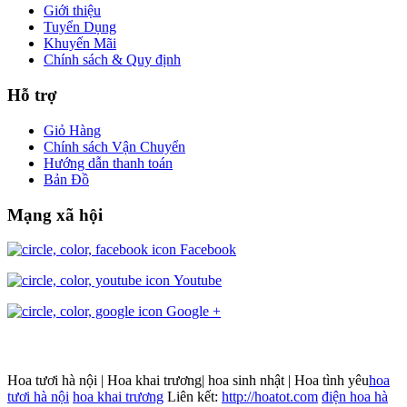
Giới thiệu
Tuyển Dụng
Khuyến Mãi
Chính sách & Quy định
Hỗ trợ
Giỏ Hàng
Chính sách Vận Chuyển
Hướng dẫn thanh toán
Bản Đồ
Mạng xã hội
Facebook
Youtube
Google +
Hoa tươi hà nội | Hoa khai trương| hoa sinh nhật | Hoa tình yêu
hoa
tươi hà nội
hoa khai trương
Liên kết:
http://hoatot.com
điện hoa hà