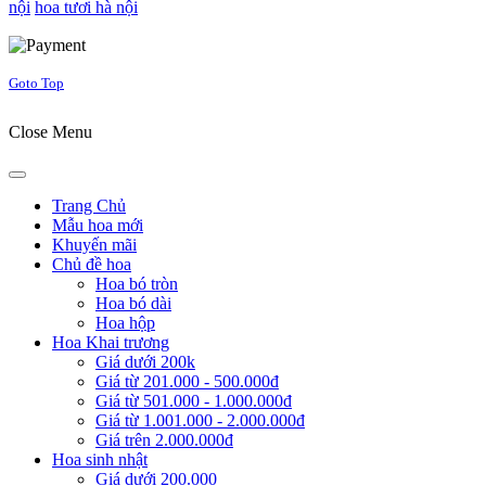
nội
hoa tươi hà nội
Joomla! 3 Templates
Goto Top
Close Menu
Trang Chủ
Mẫu hoa mới
Khuyến mãi
Chủ đề hoa
Hoa bó tròn
Hoa bó dài
Hoa hộp
Hoa Khai trương
Giá dưới 200k
Giá từ 201.000 - 500.000đ
Giá từ 501.000 - 1.000.000đ
Giá từ 1.001.000 - 2.000.000đ
Giá trên 2.000.000đ
Hoa sinh nhật
Giá dưới 200.000