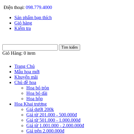
Điện thoại:
098.779.4000
Sản phẩm bạn thích
Giỏ hàng
Kiểm tra
Giỏ Hàng:
0 item
Trang Chủ
Mẫu hoa mới
Khuyến mãi
Chủ đề hoa
Hoa bó tròn
Hoa bó dài
Hoa hộp
Hoa Khai trương
Giá dưới 200k
Giá từ 201.000 - 500.000đ
Giá từ 501.000 - 1.000.000đ
Giá từ 1.001.000 - 2.000.000đ
Giá trên 2.000.000đ