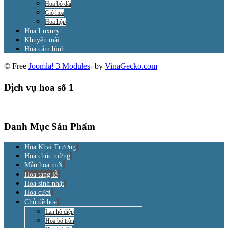
Hoa bó dài
Giỏ hoa
Hoa hộp
Hoa Luxury
Khuyến mãi
Hoa cắm bình
© Free
Joomla! 3 Modules
- by
VinaGecko.com
Dịch vụ hoa số 1
Danh Mục Sản Phẩm
Hoa Khai Trương
Hoa chúc mừng
Mẫu hoa mới
Hoa tang lễ
Hoa sinh nhật
Hoa cưới
Chủ đề hoa
Lan hồ điệp
Hoa bó tròn