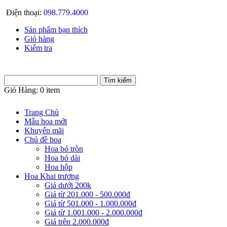
Điện thoại:
098.779.4000
Sản phẩm bạn thích
Giỏ hàng
Kiểm tra
Giỏ Hàng:
0 item
Trang Chủ
Mẫu hoa mới
Khuyến mãi
Chủ đề hoa
Hoa bó tròn
Hoa bó dài
Hoa hộp
Hoa Khai trương
Giá dưới 200k
Giá từ 201.000 - 500.000đ
Giá từ 501.000 - 1.000.000đ
Giá từ 1.001.000 - 2.000.000đ
Giá trên 2.000.000đ