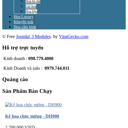
Hoa bó dài
Giỏ hoa
Hoa hộp
Hoa Luxury
Khuyến mãi
Hoa cắm bình
© Free
Joomla! 3 Modules
- by
VinaGecko.com
Hỗ trợ trực tuyến
Kinh doanh :
098.779.4000
Kinh Doanh và zalo :
0979.744.011
Quảng cáo
Sản Phẩm Bán Chạy
Kệ hoa chúc mừng - DH900
2.700.000 VND