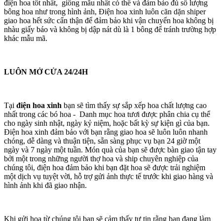
điện hoa tốt nhất, giống mẫu nhất có thể và đảm bảo đủ số lượng
bông hoa như trong hình ảnh, Điện hoa xinh luôn căn dặn shiper
giao hoa hết sức cẩn thận để đảm bảo khi vận chuyển hoa không bị
nhàu giấy báo và không bị dập nát dù là 1 bông để tránh trường hợp
khác mẫu mã.
LUÔN MỞ CỬA 24/24H
Tại
điện hoa xinh
bạn sẽ tìm thấy sự sắp xếp hoa chất lượng cao
nhất trong các bó hoa - Danh mục hoa tươi được phân chia cụ thể
cho ngày sinh nhật, ngày kỷ niệm, hoặc bất kỳ sự kiện gì của bạn.
Điện hoa xinh đảm bảo với bạn rằng giao hoa sẽ luôn luôn nhanh
chóng, dễ dàng và thuận tiện, sẵn sàng phục vụ bạn 24 giờ một
ngày và 7 ngày một tuần. Món quà của bạn sẽ được bàn giao tận tay
bởi một trong những người thợ hoa và ship chuyên nghiệp của
chúng tôi, điện hoa đảm bảo khi bạn đặt hoa sẽ được trải nghiệm
một dịch vụ tuyệt vời, hỗ trợ gửi ảnh thực tế trước khi giao hàng và
hình ảnh khi đã giao nhận.
Khi gửi hoa từ chúng tôi bạn sẽ cảm thấy tự tin rằng bạn đang làm