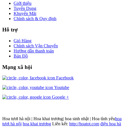
Giới thiệu
Tuyển Dụng
Khuyến Mãi
Chính sách & Quy định
Hỗ trợ
Giỏ Hàng
Chính sách Vận Chuyển
Hướng dẫn thanh toán
Bản Đồ
Mạng xã hội
Facebook
Youtube
Google +
Hoa tươi hà nội | Hoa khai trương| hoa sinh nhật | Hoa tình yêu
hoa
tươi hà nội
hoa khai trương
Liên kết:
http://hoatot.com
điện hoa hà