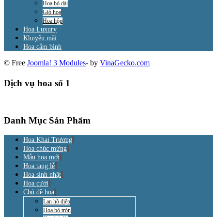
Hoa bó dài
Giỏ hoa
Hoa hộp
Hoa Luxury
Khuyến mãi
Hoa cắm bình
© Free
Joomla! 3 Modules
- by
VinaGecko.com
Dịch vụ hoa số 1
Danh Mục Sản Phẩm
Hoa Khai Trương
Hoa chúc mừng
Mẫu hoa mới
Hoa tang lễ
Hoa sinh nhật
Hoa cưới
Chủ đề hoa
Lan hồ điệp
Hoa bó tròn