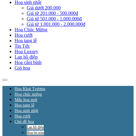
Hoa sinh nhật
Giá dưới 200.000
Giá từ 201.000 - 500.000đ
Giá từ 501.000 - 1.000.000đ
Giá từ 1.001.000 - 2.000.000đ
Hoa Chúc Mừng
Hoa cưới
Hoa tang lễ
Tin Tức
Hoa Luxury
Lan hồ điệp
Hoa cắm bình
Giỏ hoa
Hoa Khai Trương
Hoa chúc mừng
Mẫu hoa mới
Hoa tang lễ
Hoa sinh nhật
Hoa cưới
Chủ đề hoa
Lan hồ điệp
Hoa bó tròn