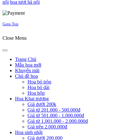
nội
hoa tươi hà nội
Joomla! 3 Templates
Goto Top
Close Menu
Trang Chủ
Mẫu hoa mới
Khuyến mãi
Chủ đề hoa
Hoa bó tròn
Hoa bó dài
Hoa hộp
Hoa Khai trương
Giá dưới 200k
Giá từ 201.000 - 500.000đ
Giá từ 501.000 - 1.000.000đ
Giá từ 1.001.000 - 2.000.000đ
Giá trên 2.000.000đ
Hoa sinh nhật
Giá dưới 200.000