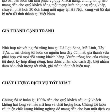
tạo bài bản luôn tận tâm phục vụ quý khách hàng, chúng tôi tự hào
mang đến cho quý khách hàng một mạng lưới phục vụ rộng khắp,
chuyển phát hơn 30 đơn hàng mỗi ngày tại Hà Nội, cùng với 65 đại
lý trên 63 tỉnh thành tại Việt Nam.
GIÁ THÀNH CẠNH TRANH
Nhờ hợp tác với người trồng hoa tại Đà Lạt, Sapa, Mê Linh, Tây
Tựu, ... mà chúng tôi luôn có nguồn hoa đầy đủ nhất, giá thành vừa
phải hợp với mọi đối tượng khách hàng. Vườn trồng hoa của chúng
tôi được ký hợp đồng riêng, hoa được chăm sóc cách đặc biệt nhằm
đảm bảo chất lượng tốt nhất, giá thành tốt nhất hiện nay.
CHẤT LƯỢNG DỊCH VỤ TỐT NHẤT
Chúng tôi sẽ hoàn lại 100% tiền cho quý khách nếu quý khách
không hài lòng về mẫu mã hoa và chất lượng hoa. Chúng tôi luôn
cải thiện chất lượng không ngừng để mang đến cho bạn một dịch vụ