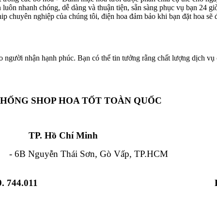
ôn luôn nhanh chóng, dễ dàng và thuận tiện, sẵn sàng phục vụ bạn 24 g
hip chuyên nghiệp của chúng tôi, điện hoa đảm bảo khi bạn đặt hoa sẽ đ
o người nhận hạnh phúc. Bạn có thể tin tưởng rằng chất lượng dịch vụ c
THỐNG SHOP HOA TỐT TOÀN QUỐC
Chí Minh Đà Nẵ
 Nguyễn Thái Sơn, Gò Vấp, TP.HCM - 84
. 744.011
 Từ Liêm, HN - 12 Hải Triều