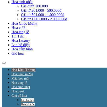
Hoa sinh nhật
Giá dưới 200.000
Giá từ 201.000 - 500.000đ
Giá từ 501.000 - 1.000.000đ
Giá từ 1.001.000 - 2.000.000đ
Hoa Chúc Mừng
Hoa cưới
Hoa tang lễ
Tin Tức
Hoa Luxury
Lan hồ điệp
Hoa cắm bình
Giỏ hoa
Hoa Khai Trương
Hoa chúc mừng
Mẫu hoa mới
Hoa tang lễ
Hoa sinh nhật
Hoa cưới
Chủ đề hoa
Lan hồ điệp
Hoa bó tròn