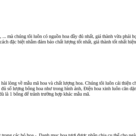
, ... mà chúng tôi luôn có nguồn hoa đầy đủ nhất, giá thành vừa phải
ch đặc biệt nhằm đảm bảo chất lượng tốt nhất, giá thành tốt nhất hiện
 hài lòng về mẫu mã hoa và chất lượng hoa. Chúng tôi luôn cải thiện
 đủ số lượng bông hoa như trong hình ảnh, Điện hoa xinh luôn căn dặn
dù là 1 bông để tránh trường hợp khác mẫu mã.
t trong các bó hoa - Danh mục hoa tươi được phân chia cụ thể cho ngà