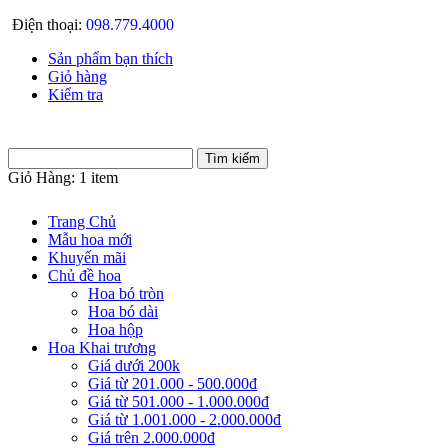
Điện thoại:
098.779.4000
Sản phẩm bạn thích
Giỏ hàng
Kiểm tra
Giỏ Hàng:
1 item
Trang Chủ
Mẫu hoa mới
Khuyến mãi
Chủ đề hoa
Hoa bó tròn
Hoa bó dài
Hoa hộp
Hoa Khai trương
Giá dưới 200k
Giá từ 201.000 - 500.000đ
Giá từ 501.000 - 1.000.000đ
Giá từ 1.001.000 - 2.000.000đ
Giá trên 2.000.000đ