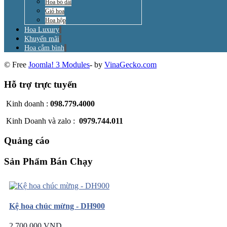
Hoa bó dài
Giỏ hoa
Hoa hộp
Hoa Luxury
Khuyến mãi
Hoa cắm bình
© Free
Joomla! 3 Modules
- by
VinaGecko.com
Hỗ trợ trực tuyến
Kinh doanh :
098.779.4000
Kinh Doanh và zalo :
0979.744.011
Quảng cáo
Sản Phẩm Bán Chạy
Kệ hoa chúc mừng - DH900
2.700.000 VND