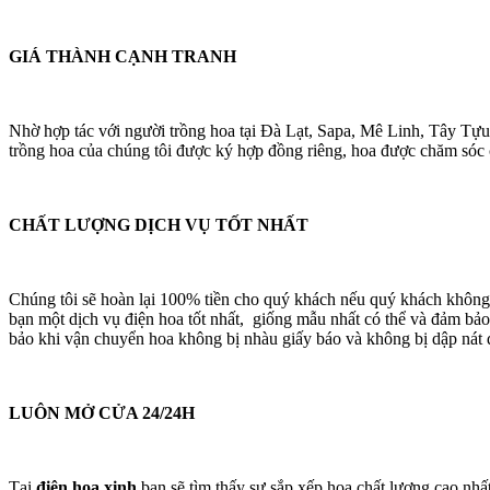
GIÁ THÀNH CẠNH TRANH
Nhờ hợp tác với người trồng hoa tại Đà Lạt, Sapa, Mê Linh, Tây Tựu
trồng hoa của chúng tôi được ký hợp đồng riêng, hoa được chăm sóc cá
CHẤT LƯỢNG DỊCH VỤ TỐT NHẤT
Chúng tôi sẽ hoàn lại 100% tiền cho quý khách nếu quý khách không
bạn một dịch vụ điện hoa tốt nhất, giống mẫu nhất có thể và đảm bảo
bảo khi vận chuyển hoa không bị nhàu giấy báo và không bị dập nát 
LUÔN MỞ CỬA 24/24H
Tại
điện hoa xinh
bạn sẽ tìm thấy sự sắp xếp hoa chất lượng cao nhấ