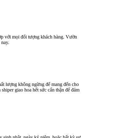
 hợp với mọi đối tượng khách hàng. Vườn
 nay.
 chất lượng không ngừng để mang đến cho
 shiper giao hoa hết sức cẩn thận để đảm
y sinh nhật, ngày kỷ niệm, hoặc bất kỳ sự