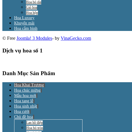
Hoa bó dài
Giỏ hoa
Hoa hộp
Hoa Luxury
Khuyến mãi
Hoa cắm bình
© Free
Joomla! 3 Modules
- by
VinaGecko.com
Dịch vụ hoa số 1
Danh Mục Sản Phẩm
Hoa Khai Trương
Hoa chúc mừng
Mẫu hoa mới
Hoa tang lễ
Hoa sinh nhật
Hoa cưới
Chủ đề hoa
Lan hồ điệp
Hoa bó tròn