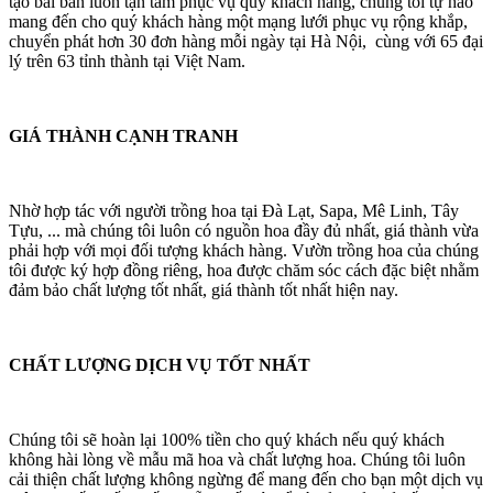
tạo bài bản luôn tận tâm phục vụ quý khách hàng, chúng tôi tự hào
mang đến cho quý khách hàng một mạng lưới phục vụ rộng khắp,
chuyển phát hơn 30 đơn hàng mỗi ngày tại Hà Nội, cùng với 65 đại
lý trên 63 tỉnh thành tại Việt Nam.
GIÁ THÀNH CẠNH TRANH
Nhờ hợp tác với người trồng hoa tại Đà Lạt, Sapa, Mê Linh, Tây
Tựu, ... mà chúng tôi luôn có nguồn hoa đầy đủ nhất, giá thành vừa
phải hợp với mọi đối tượng khách hàng. Vườn trồng hoa của chúng
tôi được ký hợp đồng riêng, hoa được chăm sóc cách đặc biệt nhằm
đảm bảo chất lượng tốt nhất, giá thành tốt nhất hiện nay.
CHẤT LƯỢNG DỊCH VỤ TỐT NHẤT
Chúng tôi sẽ hoàn lại 100% tiền cho quý khách nếu quý khách
không hài lòng về mẫu mã hoa và chất lượng hoa. Chúng tôi luôn
cải thiện chất lượng không ngừng để mang đến cho bạn một dịch vụ