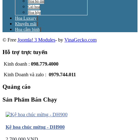
Hoa bó dài
Giỏ hoa
Hoa hộp
Hoa Luxury
Khuyến mãi
Hoa cắm bình
© Free
Joomla! 3 Modules
- by
VinaGecko.com
Hỗ trợ trực tuyến
Kinh doanh :
098.779.4000
Kinh Doanh và zalo :
0979.744.011
Quảng cáo
Sản Phẩm Bán Chạy
Kệ hoa chúc mừng - DH900
2.700.000 VND