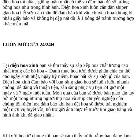
điện hoa tốt nhất, giống mẫu nhất có thể và đảm bảo đủ số lượng
bông hoa như trong hình ảnh, Điện hoa xinh luôn căn dặn shiper
giao hoa hết sức cẩn thận để đảm bảo khi vận chuyển hoa không bị
nhàu giấy báo và không bị dập nát dù là 1 bông để tránh trường hợp
khác mẫu mã.
LUÔN MỞ CỬA 24/24H
Tại
điện hoa xinh
bạn sẽ tìm thấy sự sắp xếp hoa chất lượng cao
nhất trong các bó hoa - Danh mục hoa tươi được phân chia cụ thể
cho ngày sinh nhật, ngày kỷ niệm, hoặc bất kỳ sự kiện gì của bạn.
Điện hoa xinh đảm bảo với bạn rằng giao hoa sẽ luôn luôn nhanh
chóng, dễ dàng và thuận tiện, sẵn sàng phục vụ bạn 24 giờ một
ngày và 7 ngày một tuần. Món quà của bạn sẽ được bàn giao tận tay
bởi một trong những người thợ hoa và ship chuyên nghiệp của
chúng tôi, điện hoa đảm bảo khi bạn đặt hoa sẽ được trải nghiệm
một dịch vụ tuyệt vời, hỗ trợ gửi ảnh thực tế trước khi giao hàng và
hình ảnh khi đã giao nhận.
Khi gửi hoa từ chúng tôi bạn sẽ cảm thấy tự tin rằng bạn đang làm