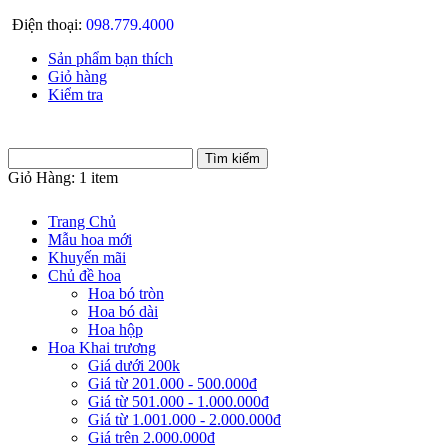
Điện thoại:
098.779.4000
Sản phẩm bạn thích
Giỏ hàng
Kiểm tra
Giỏ Hàng:
1 item
Trang Chủ
Mẫu hoa mới
Khuyến mãi
Chủ đề hoa
Hoa bó tròn
Hoa bó dài
Hoa hộp
Hoa Khai trương
Giá dưới 200k
Giá từ 201.000 - 500.000đ
Giá từ 501.000 - 1.000.000đ
Giá từ 1.001.000 - 2.000.000đ
Giá trên 2.000.000đ