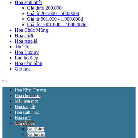
Hoa sinh nhật
Giá dưới 200.000
Giá từ 201.000 - 500.000đ
Giá từ 501.000 - 1.000.000đ
Giá từ 1.001.000 - 2.000.000đ
Hoa Chúc Mừng
Hoa cưới
Hoa tang lễ
Tin Tức
Hoa Luxury
Lan hồ điệp
Hoa cắm bình
Giỏ hoa
Hoa Khai Trương
Hoa chúc mừng
Mẫu hoa mới
Hoa tang lễ
Hoa sinh nhật
Hoa cưới
Chủ đề hoa
Lan hồ điệp
Hoa bó tròn