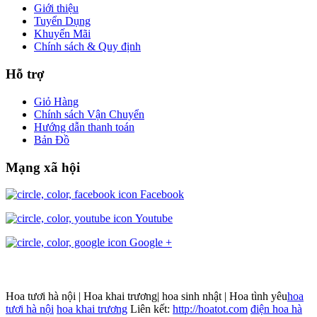
Giới thiệu
Tuyển Dụng
Khuyến Mãi
Chính sách & Quy định
Hỗ trợ
Giỏ Hàng
Chính sách Vận Chuyển
Hướng dẫn thanh toán
Bản Đồ
Mạng xã hội
Facebook
Youtube
Google +
Hoa tươi hà nội | Hoa khai trương| hoa sinh nhật | Hoa tình yêu
hoa
tươi hà nội
hoa khai trương
Liên kết:
http://hoatot.com
điện hoa hà