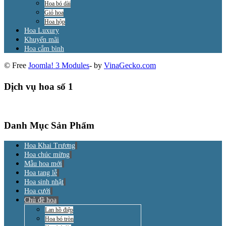
Hoa bó dài
Giỏ hoa
Hoa hộp
Hoa Luxury
Khuyến mãi
Hoa cắm bình
© Free
Joomla! 3 Modules
- by
VinaGecko.com
Dịch vụ hoa số 1
Danh Mục Sản Phẩm
Hoa Khai Trương
Hoa chúc mừng
Mẫu hoa mới
Hoa tang lễ
Hoa sinh nhật
Hoa cưới
Chủ đề hoa
Lan hồ điệp
Hoa bó tròn