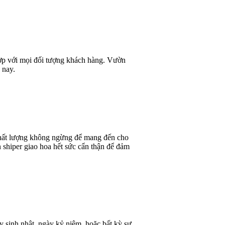
 hợp với mọi đối tượng khách hàng. Vườn
 nay.
 chất lượng không ngừng để mang đến cho
 shiper giao hoa hết sức cẩn thận để đảm
y sinh nhật, ngày kỷ niệm, hoặc bất kỳ sự