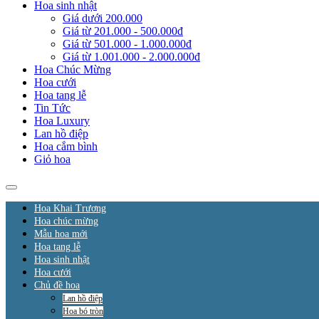
Hoa sinh nhật
Giá dưới 200.000
Giá từ 201.000 - 500.000đ
Giá từ 501.000 - 1.000.000đ
Giá từ 1.001.000 - 2.000.000đ
Hoa Chúc Mừng
Hoa cưới
Hoa tang lễ
Tin Tức
Hoa Luxury
Lan hồ điệp
Hoa cắm bình
Giỏ hoa
Hoa Khai Trương
Hoa chúc mừng
Mẫu hoa mới
Hoa tang lễ
Hoa sinh nhật
Hoa cưới
Chủ đề hoa
Lan hồ điệp
Hoa bó tròn