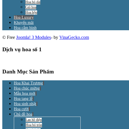
Hoa bó dài
Giỏ hoa
Hoa hộp
Hoa Luxury
Khuyến mãi
Hoa cắm bình
© Free
Joomla! 3 Modules
- by
VinaGecko.com
Dịch vụ hoa số 1
Danh Mục Sản Phẩm
Hoa Khai Trương
Hoa chúc mừng
Mẫu hoa mới
Hoa tang lễ
Hoa sinh nhật
Hoa cưới
Chủ đề hoa
Lan hồ điệp
Hoa bó tròn