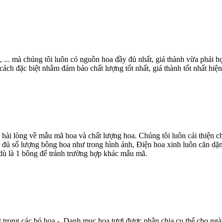
, ... mà chúng tôi luôn có nguồn hoa đầy đủ nhất, giá thành vừa phải
ch đặc biệt nhằm đảm bảo chất lượng tốt nhất, giá thành tốt nhất hiện
 hài lòng về mẫu mã hoa và chất lượng hoa. Chúng tôi luôn cải thiện
 đủ số lượng bông hoa như trong hình ảnh, Điện hoa xinh luôn căn dặn
dù là 1 bông để tránh trường hợp khác mẫu mã.
t trong các bó hoa - Danh mục hoa tươi được phân chia cụ thể cho ngà