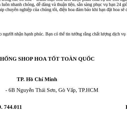
ôn luôn nhanh chóng, dễ dàng và thuận tiện, sẵn sàng phục vụ bạn 24 g
hip chuyên nghiệp của chúng tôi, điện hoa đảm bảo khi bạn đặt hoa sẽ đ
o người nhận hạnh phúc. Bạn có thể tin tưởng rằng chất lượng dịch vụ c
THỐNG SHOP HOA TỐT TOÀN QUỐC
Chí Minh Đà Nẵ
 Nguyễn Thái Sơn, Gò Vấp, TP.HCM - 84
. 744.011
 Từ Liêm, HN - 12 Hải Triều