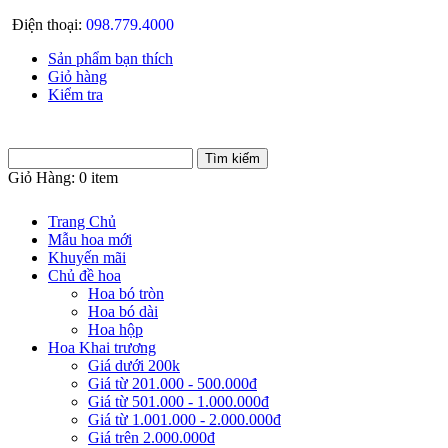
Điện thoại:
098.779.4000
Sản phẩm bạn thích
Giỏ hàng
Kiểm tra
Giỏ Hàng:
0 item
Trang Chủ
Mẫu hoa mới
Khuyến mãi
Chủ đề hoa
Hoa bó tròn
Hoa bó dài
Hoa hộp
Hoa Khai trương
Giá dưới 200k
Giá từ 201.000 - 500.000đ
Giá từ 501.000 - 1.000.000đ
Giá từ 1.001.000 - 2.000.000đ
Giá trên 2.000.000đ