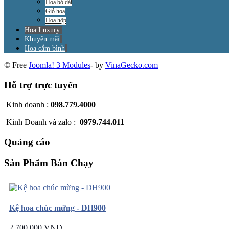
Hoa bó dài
Giỏ hoa
Hoa hộp
Hoa Luxury
Khuyến mãi
Hoa cắm bình
© Free
Joomla! 3 Modules
- by
VinaGecko.com
Hỗ trợ trực tuyến
Kinh doanh :
098.779.4000
Kinh Doanh và zalo :
0979.744.011
Quảng cáo
Sản Phẩm Bán Chạy
Kệ hoa chúc mừng - DH900
2.700.000 VND