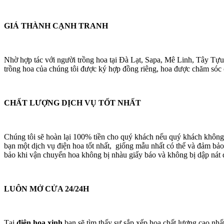
GIÁ THÀNH CẠNH TRANH
Nhờ hợp tác với người trồng hoa tại Đà Lạt, Sapa, Mê Linh, Tây Tựu
trồng hoa của chúng tôi được ký hợp đồng riêng, hoa được chăm sóc cá
CHẤT LƯỢNG DỊCH VỤ TỐT NHẤT
Chúng tôi sẽ hoàn lại 100% tiền cho quý khách nếu quý khách không
bạn một dịch vụ điện hoa tốt nhất, giống mẫu nhất có thể và đảm bảo
bảo khi vận chuyển hoa không bị nhàu giấy báo và không bị dập nát 
LUÔN MỞ CỬA 24/24H
Tại
điện hoa xinh
bạn sẽ tìm thấy sự sắp xếp hoa chất lượng cao nhấ