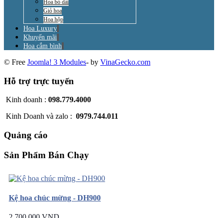
Hoa bó dài
Giỏ hoa
Hoa hộp
Hoa Luxury
Khuyến mãi
Hoa cắm bình
© Free
Joomla! 3 Modules
- by
VinaGecko.com
Hỗ trợ trực tuyến
Kinh doanh :
098.779.4000
Kinh Doanh và zalo :
0979.744.011
Quảng cáo
Sản Phẩm Bán Chạy
Kệ hoa chúc mừng - DH900
2.700.000 VND