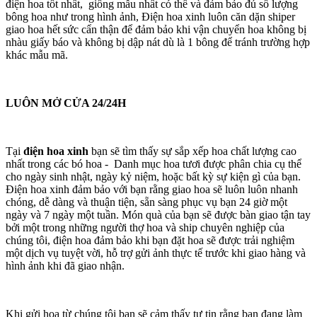
điện hoa tốt nhất, giống mẫu nhất có thể và đảm bảo đủ số lượng
bông hoa như trong hình ảnh, Điện hoa xinh luôn căn dặn shiper
giao hoa hết sức cẩn thận để đảm bảo khi vận chuyển hoa không bị
nhàu giấy báo và không bị dập nát dù là 1 bông để tránh trường hợp
khác mẫu mã.
LUÔN MỞ CỬA 24/24H
Tại
điện hoa xinh
bạn sẽ tìm thấy sự sắp xếp hoa chất lượng cao
nhất trong các bó hoa - Danh mục hoa tươi được phân chia cụ thể
cho ngày sinh nhật, ngày kỷ niệm, hoặc bất kỳ sự kiện gì của bạn.
Điện hoa xinh đảm bảo với bạn rằng giao hoa sẽ luôn luôn nhanh
chóng, dễ dàng và thuận tiện, sẵn sàng phục vụ bạn 24 giờ một
ngày và 7 ngày một tuần. Món quà của bạn sẽ được bàn giao tận tay
bởi một trong những người thợ hoa và ship chuyên nghiệp của
chúng tôi, điện hoa đảm bảo khi bạn đặt hoa sẽ được trải nghiệm
một dịch vụ tuyệt vời, hỗ trợ gửi ảnh thực tế trước khi giao hàng và
hình ảnh khi đã giao nhận.
Khi gửi hoa từ chúng tôi bạn sẽ cảm thấy tự tin rằng bạn đang làm