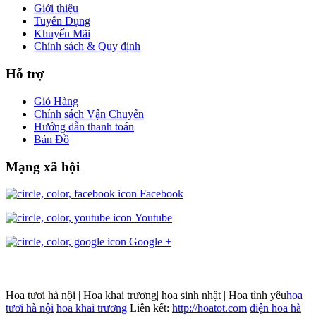
Giới thiệu
Tuyển Dụng
Khuyến Mãi
Chính sách & Quy định
Hỗ trợ
Giỏ Hàng
Chính sách Vận Chuyển
Hướng dẫn thanh toán
Bản Đồ
Mạng xã hội
Facebook
Youtube
Google +
Hoa tươi hà nội | Hoa khai trương| hoa sinh nhật | Hoa tình yêu
hoa
tươi hà nội
hoa khai trương
Liên kết:
http://hoatot.com
điện hoa hà