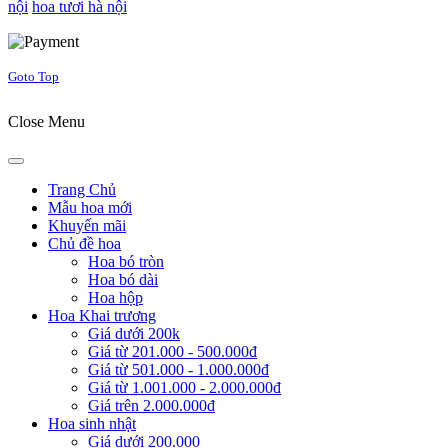
nội
hoa tươi hà nội
Joomla! 3 Templates
Goto Top
Close Menu
Trang Chủ
Mẫu hoa mới
Khuyến mãi
Chủ đề hoa
Hoa bó tròn
Hoa bó dài
Hoa hộp
Hoa Khai trương
Giá dưới 200k
Giá từ 201.000 - 500.000đ
Giá từ 501.000 - 1.000.000đ
Giá từ 1.001.000 - 2.000.000đ
Giá trên 2.000.000đ
Hoa sinh nhật
Giá dưới 200.000