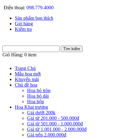
Điện thoại:
098.779.4000
Sản phẩm bạn thích
Giỏ hàng
Kiểm tra
Giỏ Hàng:
0 item
Trang Chủ
Mẫu hoa mới
Khuyến mãi
Chủ đề hoa
Hoa bó tròn
Hoa bó dài
Hoa hộp
Hoa Khai trương
Giá dưới 200k
Giá từ 201.000 - 500.000đ
Giá từ 501.000 - 1.000.000đ
Giá từ 1.001.000 - 2.000.000đ
Giá trên 2.000.000đ