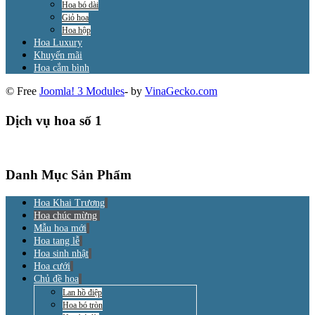
Hoa bó dài
Giỏ hoa
Hoa hộp
Hoa Luxury
Khuyến mãi
Hoa cắm bình
© Free
Joomla! 3 Modules
- by
VinaGecko.com
Dịch vụ hoa số 1
Danh Mục Sản Phẩm
Hoa Khai Trương
Hoa chúc mừng
Mẫu hoa mới
Hoa tang lễ
Hoa sinh nhật
Hoa cưới
Chủ đề hoa
Lan hồ điệp
Hoa bó tròn