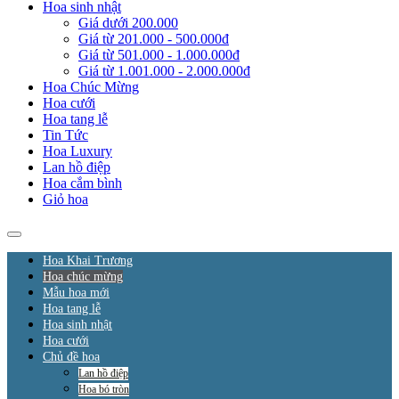
Hoa sinh nhật
Giá dưới 200.000
Giá từ 201.000 - 500.000đ
Giá từ 501.000 - 1.000.000đ
Giá từ 1.001.000 - 2.000.000đ
Hoa Chúc Mừng
Hoa cưới
Hoa tang lễ
Tin Tức
Hoa Luxury
Lan hồ điệp
Hoa cắm bình
Giỏ hoa
Hoa Khai Trương
Hoa chúc mừng
Mẫu hoa mới
Hoa tang lễ
Hoa sinh nhật
Hoa cưới
Chủ đề hoa
Lan hồ điệp
Hoa bó tròn