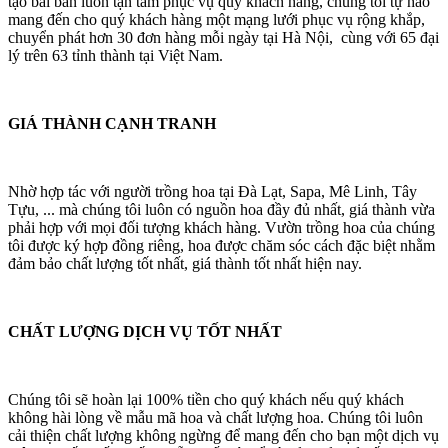
tạo bài bản luôn tận tâm phục vụ quý khách hàng, chúng tôi tự hào
mang đến cho quý khách hàng một mạng lưới phục vụ rộng khắp,
chuyển phát hơn 30 đơn hàng mỗi ngày tại Hà Nội, cùng với 65 đại
lý trên 63 tỉnh thành tại Việt Nam.
GIÁ THÀNH CẠNH TRANH
Nhờ hợp tác với người trồng hoa tại Đà Lạt, Sapa, Mê Linh, Tây
Tựu, ... mà chúng tôi luôn có nguồn hoa đầy đủ nhất, giá thành vừa
phải hợp với mọi đối tượng khách hàng. Vườn trồng hoa của chúng
tôi được ký hợp đồng riêng, hoa được chăm sóc cách đặc biệt nhằm
đảm bảo chất lượng tốt nhất, giá thành tốt nhất hiện nay.
CHẤT LƯỢNG DỊCH VỤ TỐT NHẤT
Chúng tôi sẽ hoàn lại 100% tiền cho quý khách nếu quý khách
không hài lòng về mẫu mã hoa và chất lượng hoa. Chúng tôi luôn
cải thiện chất lượng không ngừng để mang đến cho bạn một dịch vụ