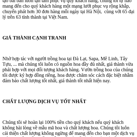
tạo bài bản luôn tận tâm phục vụ quý khách hàng, chúng tôi tự hào
mang đến cho quý khách hàng một mạng lưới phục vụ rộng khắp,
chuyển phát hơn 30 đơn hàng mỗi ngày tại Hà Nội, cùng với 65 đại
lý trên 63 tỉnh thành tại Việt Nam.
GIÁ THÀNH CẠNH TRANH
Nhờ hợp tác với người trồng hoa tại Đà Lạt, Sapa, Mê Linh, Tây
Tựu, ... mà chúng tôi luôn có nguồn hoa đầy đủ nhất, giá thành vừa
phải hợp với mọi đối tượng khách hàng. Vườn trồng hoa của chúng
tôi được ký hợp đồng riêng, hoa được chăm sóc cách đặc biệt nhằm
đảm bảo chất lượng tốt nhất, giá thành tốt nhất hiện nay.
CHẤT LƯỢNG DỊCH VỤ TỐT NHẤT
Chúng tôi sẽ hoàn lại 100% tiền cho quý khách nếu quý khách
không hài lòng về mẫu mã hoa và chất lượng hoa. Chúng tôi luôn
cải thiện chất lượng không ngừng để mang đến cho bạn một dịch vụ