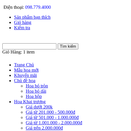
Điện thoại:
098.779.4000
Sản phẩm bạn thích
Giỏ hàng
Kiểm tra
Giỏ Hàng:
1 item
Trang Chủ
Mẫu hoa mới
Khuyến mãi
Chủ đề hoa
Hoa bó tròn
Hoa bó dài
Hoa hộp
Hoa Khai trương
Giá dưới 200k
Giá từ 201.000 - 500.000đ
Giá từ 501.000 - 1.000.000đ
Giá từ 1.001.000 - 2.000.000đ
Giá trên 2.000.000đ