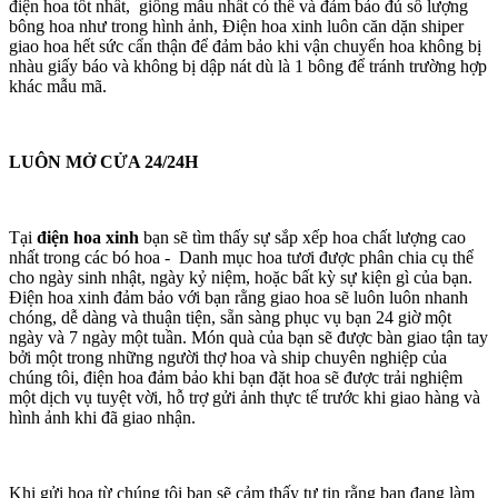
điện hoa tốt nhất, giống mẫu nhất có thể và đảm bảo đủ số lượng
bông hoa như trong hình ảnh, Điện hoa xinh luôn căn dặn shiper
giao hoa hết sức cẩn thận để đảm bảo khi vận chuyển hoa không bị
nhàu giấy báo và không bị dập nát dù là 1 bông để tránh trường hợp
khác mẫu mã.
LUÔN MỞ CỬA 24/24H
Tại
điện hoa xinh
bạn sẽ tìm thấy sự sắp xếp hoa chất lượng cao
nhất trong các bó hoa - Danh mục hoa tươi được phân chia cụ thể
cho ngày sinh nhật, ngày kỷ niệm, hoặc bất kỳ sự kiện gì của bạn.
Điện hoa xinh đảm bảo với bạn rằng giao hoa sẽ luôn luôn nhanh
chóng, dễ dàng và thuận tiện, sẵn sàng phục vụ bạn 24 giờ một
ngày và 7 ngày một tuần. Món quà của bạn sẽ được bàn giao tận tay
bởi một trong những người thợ hoa và ship chuyên nghiệp của
chúng tôi, điện hoa đảm bảo khi bạn đặt hoa sẽ được trải nghiệm
một dịch vụ tuyệt vời, hỗ trợ gửi ảnh thực tế trước khi giao hàng và
hình ảnh khi đã giao nhận.
Khi gửi hoa từ chúng tôi bạn sẽ cảm thấy tự tin rằng bạn đang làm