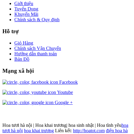
Giới thiệu
Tuyển Dụng
Khuyến Mãi
Chính sách & Quy định
Hỗ trợ
Giỏ Hàng
Chính sách Vận Chuyển
Hướng dẫn thanh toán
Bản Đồ
Mạng xã hội
Facebook
Youtube
Google +
Hoa tươi hà nội | Hoa khai trương| hoa sinh nhật | Hoa tình yêu
hoa
tươi hà nội
hoa khai trương
Liên kết:
http://hoatot.com
điện hoa hà