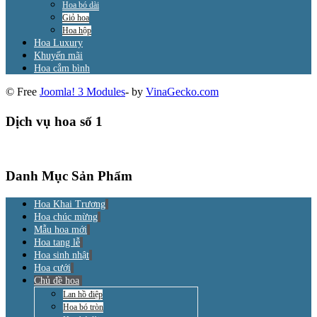
Hoa bó dài
Giỏ hoa
Hoa hộp
Hoa Luxury
Khuyến mãi
Hoa cắm bình
© Free
Joomla! 3 Modules
- by
VinaGecko.com
Dịch vụ hoa số 1
Danh Mục Sản Phẩm
Hoa Khai Trương
Hoa chúc mừng
Mẫu hoa mới
Hoa tang lễ
Hoa sinh nhật
Hoa cưới
Chủ đề hoa
Lan hồ điệp
Hoa bó tròn