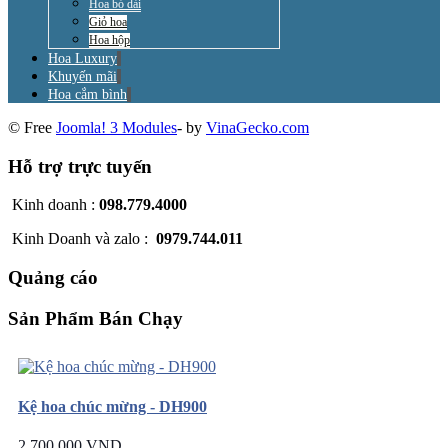
Hoa bó dài
Giỏ hoa
Hoa hộp
Hoa Luxury
Khuyến mãi
Hoa cắm bình
© Free
Joomla! 3 Modules
- by
VinaGecko.com
Hỗ trợ trực tuyến
Kinh doanh :
098.779.4000
Kinh Doanh và zalo :
0979.744.011
Quảng cáo
Sản Phẩm Bán Chạy
Kệ hoa chúc mừng - DH900
2.700.000 VND