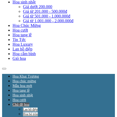
Hoa sinh nhật
Giá dưới 200.000
Giá từ 201.000 - 500.000đ
Giá từ 501.000 - 1.000.000đ
Giá từ 1.001.000 - 2.000.000đ
Hoa Chúc Mừng
Hoa cưới
Hoa tang lễ
Tin Tức
Hoa Luxury
Lan hồ điệp
Hoa cắm bình
Giỏ hoa
Hoa Khai Trương
Hoa chúc mừng
Mẫu hoa mới
Hoa tang lễ
Hoa sinh nhật
Hoa cưới
Chủ đề hoa
Lan hồ điệp
Hoa bó tròn