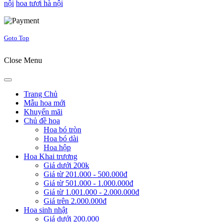
nội
hoa tươi hà nội
Joomla! 3 Templates
Goto Top
Close Menu
Trang Chủ
Mẫu hoa mới
Khuyến mãi
Chủ đề hoa
Hoa bó tròn
Hoa bó dài
Hoa hộp
Hoa Khai trương
Giá dưới 200k
Giá từ 201.000 - 500.000đ
Giá từ 501.000 - 1.000.000đ
Giá từ 1.001.000 - 2.000.000đ
Giá trên 2.000.000đ
Hoa sinh nhật
Giá dưới 200.000