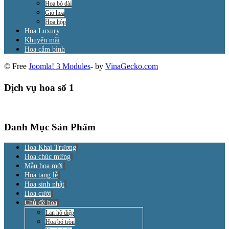
Hoa bó dài
Giỏ hoa
Hoa hộp
Hoa Luxury
Khuyến mãi
Hoa cắm bình
© Free
Joomla! 3 Modules
- by
VinaGecko.com
Dịch vụ hoa số 1
Danh Mục Sản Phẩm
Hoa Khai Trương
Hoa chúc mừng
Mẫu hoa mới
Hoa tang lễ
Hoa sinh nhật
Hoa cưới
Chủ đề hoa
Lan hồ điệp
Hoa bó tròn