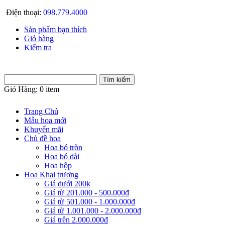
Điện thoại:
098.779.4000
Sản phẩm bạn thích
Giỏ hàng
Kiểm tra
Giỏ Hàng:
0 item
Trang Chủ
Mẫu hoa mới
Khuyến mãi
Chủ đề hoa
Hoa bó tròn
Hoa bó dài
Hoa hộp
Hoa Khai trương
Giá dưới 200k
Giá từ 201.000 - 500.000đ
Giá từ 501.000 - 1.000.000đ
Giá từ 1.001.000 - 2.000.000đ
Giá trên 2.000.000đ