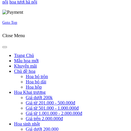
nội
hoa tươi hà nội
Joomla! 3 Templates
Goto Top
Close Menu
Trang Chủ
Mẫu hoa mới
Khuyến mãi
Chủ đề hoa
Hoa bó tròn
Hoa bó dài
Hoa hộp
Hoa Khai trương
Giá dưới 200k
Giá từ 201.000 - 500.000đ
Giá từ 501.000 - 1.000.000đ
Giá từ 1.001.000 - 2.000.000đ
Giá trên 2.000.000đ
Hoa sinh nhật
Giá dưới 200.000