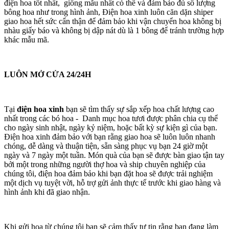
điện hoa tốt nhất, giống mẫu nhất có thể và đảm bảo đủ số lượng
bông hoa như trong hình ảnh, Điện hoa xinh luôn căn dặn shiper
giao hoa hết sức cẩn thận để đảm bảo khi vận chuyển hoa không bị
nhàu giấy báo và không bị dập nát dù là 1 bông để tránh trường hợp
khác mẫu mã.
LUÔN MỞ CỬA 24/24H
Tại
điện hoa xinh
bạn sẽ tìm thấy sự sắp xếp hoa chất lượng cao
nhất trong các bó hoa - Danh mục hoa tươi được phân chia cụ thể
cho ngày sinh nhật, ngày kỷ niệm, hoặc bất kỳ sự kiện gì của bạn.
Điện hoa xinh đảm bảo với bạn rằng giao hoa sẽ luôn luôn nhanh
chóng, dễ dàng và thuận tiện, sẵn sàng phục vụ bạn 24 giờ một
ngày và 7 ngày một tuần. Món quà của bạn sẽ được bàn giao tận tay
bởi một trong những người thợ hoa và ship chuyên nghiệp của
chúng tôi, điện hoa đảm bảo khi bạn đặt hoa sẽ được trải nghiệm
một dịch vụ tuyệt vời, hỗ trợ gửi ảnh thực tế trước khi giao hàng và
hình ảnh khi đã giao nhận.
Khi gửi hoa từ chúng tôi bạn sẽ cảm thấy tự tin rằng bạn đang làm