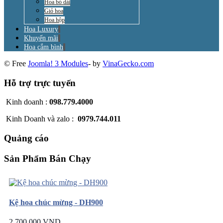
Hoa bó dài
Giỏ hoa
Hoa hộp
Hoa Luxury
Khuyến mãi
Hoa cắm bình
© Free
Joomla! 3 Modules
- by
VinaGecko.com
Hỗ trợ trực tuyến
Kinh doanh :
098.779.4000
Kinh Doanh và zalo :
0979.744.011
Quảng cáo
Sản Phẩm Bán Chạy
Kệ hoa chúc mừng - DH900
2.700.000 VND