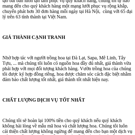
tạo bài bản luôn tận tâm phục vụ quý khách hàng, chúng tôi tự hào
mang đến cho quý khách hàng một mạng lưới phục vụ rộng khắp,
chuyển phát hơn 30 đơn hàng mỗi ngày tại Hà Nội, cùng với 65 đại
lý trên 63 tỉnh thành tại Việt Nam.
GIÁ THÀNH CẠNH TRANH
Nhờ hợp tác với người trồng hoa tại Đà Lạt, Sapa, Mê Linh, Tây
Tựu, ... mà chúng tôi luôn có nguồn hoa đầy đủ nhất, giá thành vừa
phải hợp với mọi đối tượng khách hàng. Vườn trồng hoa của chúng
tôi được ký hợp đồng riêng, hoa được chăm sóc cách đặc biệt nhằm
đảm bảo chất lượng tốt nhất, giá thành tốt nhất hiện nay.
CHẤT LƯỢNG DỊCH VỤ TỐT NHẤT
Chúng tôi sẽ hoàn lại 100% tiền cho quý khách nếu quý khách
không hài lòng về mẫu mã hoa và chất lượng hoa. Chúng tôi luôn
cải thiện chất lượng không ngừng để mang đến cho bạn một dịch vụ