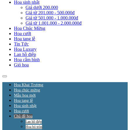
Hoa sinh nhật
Giá dưới 200.000
Giá từ 201.000 - 500.000đ
Giá từ 501.000 - 1.000.000đ
Giá từ 1.001.000 - 2.000.000đ
Hoa Chúc Mừng
Hoa cưới
Hoa tang lễ
Tin Tức
Hoa Luxury
Lan hồ điệp
Hoa cắm bình
Giỏ hoa
Hoa Khai Trương
Hoa chúc mừng
Mẫu hoa mới
Hoa tang lễ
Hoa sinh nhật
Hoa cưới
Chủ đề hoa
Lan hồ điệp
Hoa bó tròn