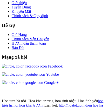
Giới thiệu
Tuyển Dụng
Khuyến Mãi
Chính sách & Quy định
Hỗ trợ
Giỏ Hàng
Chính sách Vận Chuyển
Hướng dẫn thanh toán
Bản Đồ
Mạng xã hội
Facebook
Youtube
Google +
Hoa tươi hà nội | Hoa khai trương| hoa sinh nhật | Hoa tình yêu
hoa
tươi hà nội
hoa khai trương
Liên kết:
http://hoatot.com
điện hoa hà