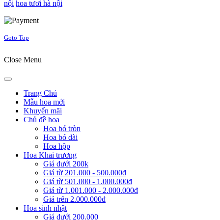
nội
hoa tươi hà nội
Joomla! 3 Templates
Goto Top
Close Menu
Trang Chủ
Mẫu hoa mới
Khuyến mãi
Chủ đề hoa
Hoa bó tròn
Hoa bó dài
Hoa hộp
Hoa Khai trương
Giá dưới 200k
Giá từ 201.000 - 500.000đ
Giá từ 501.000 - 1.000.000đ
Giá từ 1.001.000 - 2.000.000đ
Giá trên 2.000.000đ
Hoa sinh nhật
Giá dưới 200.000