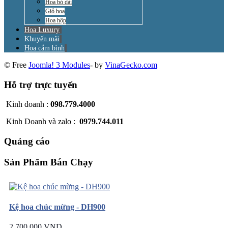
Hoa bó dài
Giỏ hoa
Hoa hộp
Hoa Luxury
Khuyến mãi
Hoa cắm bình
© Free
Joomla! 3 Modules
- by
VinaGecko.com
Hỗ trợ trực tuyến
Kinh doanh :
098.779.4000
Kinh Doanh và zalo :
0979.744.011
Quảng cáo
Sản Phẩm Bán Chạy
Kệ hoa chúc mừng - DH900
2.700.000 VND