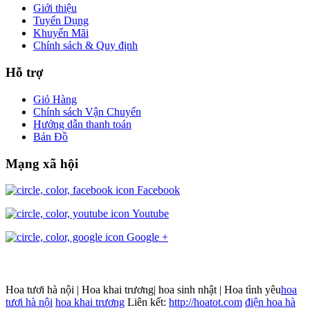
Giới thiệu
Tuyển Dụng
Khuyến Mãi
Chính sách & Quy định
Hỗ trợ
Giỏ Hàng
Chính sách Vận Chuyển
Hướng dẫn thanh toán
Bản Đồ
Mạng xã hội
Facebook
Youtube
Google +
Hoa tươi hà nội | Hoa khai trương| hoa sinh nhật | Hoa tình yêu
hoa
tươi hà nội
hoa khai trương
Liên kết:
http://hoatot.com
điện hoa hà