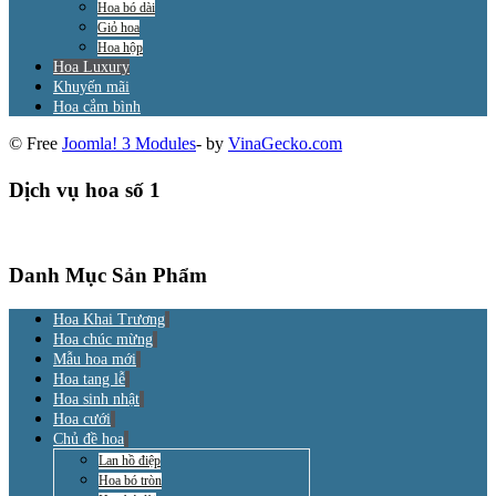
Hoa bó dài
Giỏ hoa
Hoa hộp
Hoa Luxury
Khuyến mãi
Hoa cắm bình
© Free
Joomla! 3 Modules
- by
VinaGecko.com
Dịch vụ hoa số 1
Danh Mục Sản Phẩm
Hoa Khai Trương
Hoa chúc mừng
Mẫu hoa mới
Hoa tang lễ
Hoa sinh nhật
Hoa cưới
Chủ đề hoa
Lan hồ điệp
Hoa bó tròn