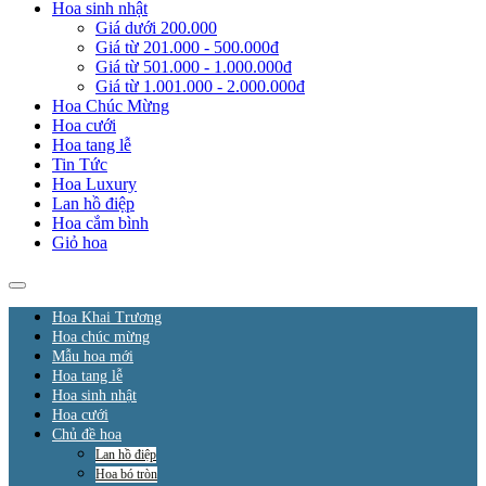
Hoa sinh nhật
Giá dưới 200.000
Giá từ 201.000 - 500.000đ
Giá từ 501.000 - 1.000.000đ
Giá từ 1.001.000 - 2.000.000đ
Hoa Chúc Mừng
Hoa cưới
Hoa tang lễ
Tin Tức
Hoa Luxury
Lan hồ điệp
Hoa cắm bình
Giỏ hoa
Hoa Khai Trương
Hoa chúc mừng
Mẫu hoa mới
Hoa tang lễ
Hoa sinh nhật
Hoa cưới
Chủ đề hoa
Lan hồ điệp
Hoa bó tròn