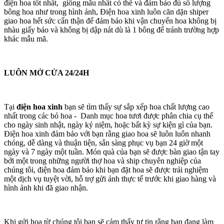
điện hoa tốt nhất, giống mẫu nhất có thể và đảm bảo đủ số lượng
bông hoa như trong hình ảnh, Điện hoa xinh luôn căn dặn shiper
giao hoa hết sức cẩn thận để đảm bảo khi vận chuyển hoa không bị
nhàu giấy báo và không bị dập nát dù là 1 bông để tránh trường hợp
khác mẫu mã.
LUÔN MỞ CỬA 24/24H
Tại
điện hoa xinh
bạn sẽ tìm thấy sự sắp xếp hoa chất lượng cao
nhất trong các bó hoa - Danh mục hoa tươi được phân chia cụ thể
cho ngày sinh nhật, ngày kỷ niệm, hoặc bất kỳ sự kiện gì của bạn.
Điện hoa xinh đảm bảo với bạn rằng giao hoa sẽ luôn luôn nhanh
chóng, dễ dàng và thuận tiện, sẵn sàng phục vụ bạn 24 giờ một
ngày và 7 ngày một tuần. Món quà của bạn sẽ được bàn giao tận tay
bởi một trong những người thợ hoa và ship chuyên nghiệp của
chúng tôi, điện hoa đảm bảo khi bạn đặt hoa sẽ được trải nghiệm
một dịch vụ tuyệt vời, hỗ trợ gửi ảnh thực tế trước khi giao hàng và
hình ảnh khi đã giao nhận.
Khi gửi hoa từ chúng tôi bạn sẽ cảm thấy tự tin rằng bạn đang làm