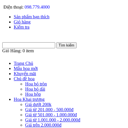
Điện thoại:
098.779.4000
Sản phẩm bạn thích
Giỏ hàng
Kiểm tra
Giỏ Hàng:
0 item
Trang Chủ
Mẫu hoa mới
Khuyến mãi
Chủ đề hoa
Hoa bó tròn
Hoa bó dài
Hoa hộp
Hoa Khai trương
Giá dưới 200k
Giá từ 201.000 - 500.000đ
Giá từ 501.000 - 1.000.000đ
Giá từ 1.001.000 - 2.000.000đ
Giá trên 2.000.000đ