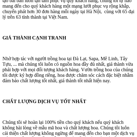
tạo bài bản luôn tận tâm phục vụ quý khách hàng, chúng tôi tự hào
mang đến cho quý khách hàng một mạng lưới phục vụ rộng khắp,
chuyển phát hơn 30 đơn hàng mỗi ngày tại Hà Nội, cùng với 65 đại
lý trên 63 tỉnh thành tại Việt Nam.
GIÁ THÀNH CẠNH TRANH
Nhờ hợp tác với người trồng hoa tại Đà Lạt, Sapa, Mê Linh, Tây
Tựu, ... mà chúng tôi luôn có nguồn hoa đầy đủ nhất, giá thành vừa
phải hợp với mọi đối tượng khách hàng. Vườn trồng hoa của chúng
tôi được ký hợp đồng riêng, hoa được chăm sóc cách đặc biệt nhằm
đảm bảo chất lượng tốt nhất, giá thành tốt nhất hiện nay.
CHẤT LƯỢNG DỊCH VỤ TỐT NHẤT
Chúng tôi sẽ hoàn lại 100% tiền cho quý khách nếu quý khách
không hài lòng về mẫu mã hoa và chất lượng hoa. Chúng tôi luôn
cải thiện chất lượng không ngừng để mang đến cho bạn một dịch vụ