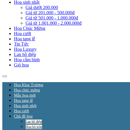
Hoa sinh nhật
Giá dưới 200.000
Giá từ 201.000 - 500.000đ
Giá từ 501.000 - 1.000.000đ
Giá từ 1.001.000 - 2.000.000đ
Hoa Chúc Mừng
Hoa cưới
Hoa tang lễ
Tin Tức
Hoa Luxury
Lan hồ điệp
Hoa cắm bình
Giỏ hoa
Hoa Khai Trương
Hoa chúc mừng
Mẫu hoa mới
Hoa tang lễ
Hoa sinh nhật
Hoa cưới
Chủ đề hoa
Lan hồ điệp
Hoa bó tròn