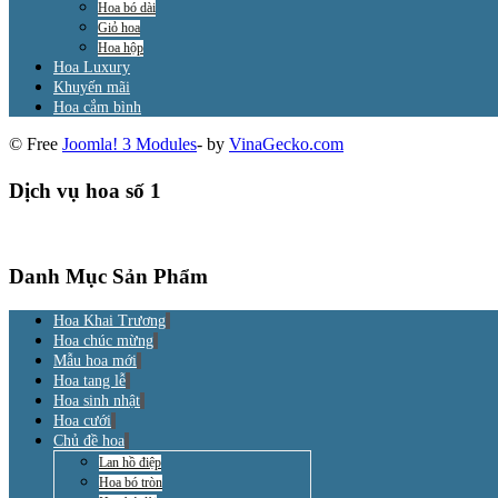
Hoa bó dài
Giỏ hoa
Hoa hộp
Hoa Luxury
Khuyến mãi
Hoa cắm bình
© Free
Joomla! 3 Modules
- by
VinaGecko.com
Dịch vụ hoa số 1
Danh Mục Sản Phẩm
Hoa Khai Trương
Hoa chúc mừng
Mẫu hoa mới
Hoa tang lễ
Hoa sinh nhật
Hoa cưới
Chủ đề hoa
Lan hồ điệp
Hoa bó tròn