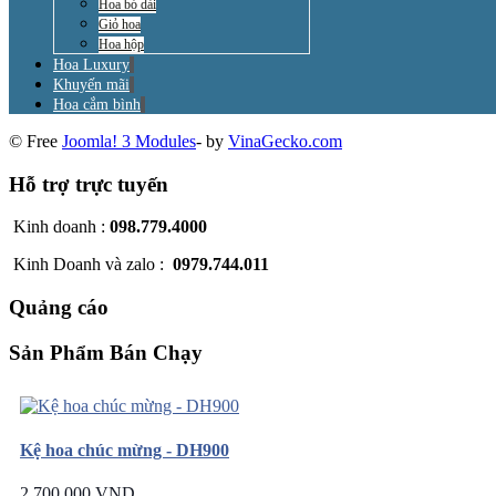
Hoa bó dài
Giỏ hoa
Hoa hộp
Hoa Luxury
Khuyến mãi
Hoa cắm bình
© Free
Joomla! 3 Modules
- by
VinaGecko.com
Hỗ trợ trực tuyến
Kinh doanh :
098.779.4000
Kinh Doanh và zalo :
0979.744.011
Quảng cáo
Sản Phẩm Bán Chạy
Kệ hoa chúc mừng - DH900
2.700.000 VND