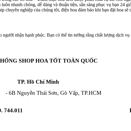
ôn luôn nhanh chóng, dễ dàng và thuận tiện, sẵn sàng phục vụ bạn 24 g
hip chuyên nghiệp của chúng tôi, điện hoa đảm bảo khi bạn đặt hoa sẽ đ
o người nhận hạnh phúc. Bạn có thể tin tưởng rằng chất lượng dịch vụ c
THỐNG SHOP HOA TỐT TOÀN QUỐC
Chí Minh Đà Nẵ
 Nguyễn Thái Sơn, Gò Vấp, TP.HCM - 84
. 744.011
 Từ Liêm, HN - 12 Hải Triều