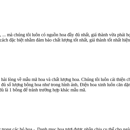
, ... mà chúng tôi luôn có nguồn hoa đầy đủ nhất, giá thành vừa phải
ch đặc biệt nhằm đảm bảo chất lượng tốt nhất, giá thành tốt nhất hiện
 hài lòng về mẫu mã hoa và chất lượng hoa. Chúng tôi luôn cải thiện
 đủ số lượng bông hoa như trong hình ảnh, Điện hoa xinh luôn căn dặn
dù là 1 bông để tránh trường hợp khác mẫu mã.
t trong các bó hoa - Danh mục hoa tươi được phân chia cụ thể cho ngà