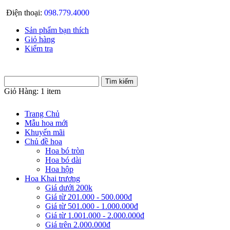
Điện thoại:
098.779.4000
Sản phẩm bạn thích
Giỏ hàng
Kiểm tra
Giỏ Hàng:
1 item
Trang Chủ
Mẫu hoa mới
Khuyến mãi
Chủ đề hoa
Hoa bó tròn
Hoa bó dài
Hoa hộp
Hoa Khai trương
Giá dưới 200k
Giá từ 201.000 - 500.000đ
Giá từ 501.000 - 1.000.000đ
Giá từ 1.001.000 - 2.000.000đ
Giá trên 2.000.000đ