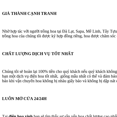
GIÁ THÀNH CẠNH TRANH
Nhờ hợp tác với người trồng hoa tại Đà Lạt, Sapa, Mê Linh, Tây Tựu
trồng hoa của chúng tôi được ký hợp đồng riêng, hoa được chăm sóc cá
CHẤT LƯỢNG DỊCH VỤ TỐT NHẤT
Chúng tôi sẽ hoàn lại 100% tiền cho quý khách nếu quý khách không
bạn một dịch vụ điện hoa tốt nhất, giống mẫu nhất có thể và đảm bảo
bảo khi vận chuyển hoa không bị nhàu giấy báo và không bị dập nát 
LUÔN MỞ CỬA 24/24H
Tại
điện hoa xinh
bạn sẽ tìm thấy sự sắp xếp hoa chất lượng cao nhấ