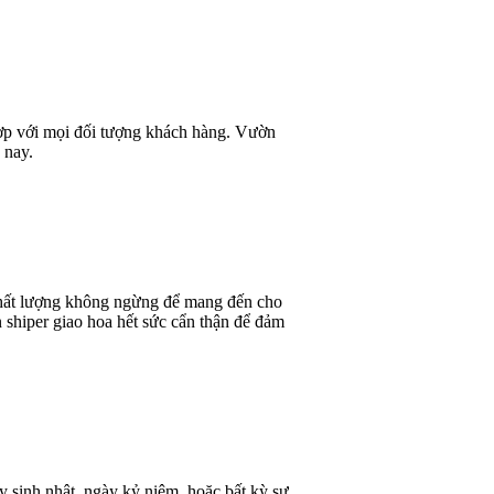
 hợp với mọi đối tượng khách hàng. Vườn
 nay.
 chất lượng không ngừng để mang đến cho
 shiper giao hoa hết sức cẩn thận để đảm
y sinh nhật, ngày kỷ niệm, hoặc bất kỳ sự