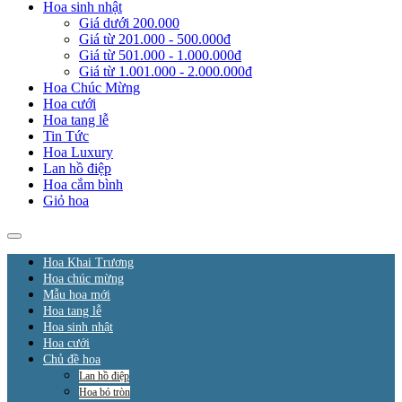
Hoa sinh nhật
Giá dưới 200.000
Giá từ 201.000 - 500.000đ
Giá từ 501.000 - 1.000.000đ
Giá từ 1.001.000 - 2.000.000đ
Hoa Chúc Mừng
Hoa cưới
Hoa tang lễ
Tin Tức
Hoa Luxury
Lan hồ điệp
Hoa cắm bình
Giỏ hoa
Hoa Khai Trương
Hoa chúc mừng
Mẫu hoa mới
Hoa tang lễ
Hoa sinh nhật
Hoa cưới
Chủ đề hoa
Lan hồ điệp
Hoa bó tròn