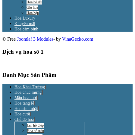
Hoa bó dài
Giỏ hoa
Hoa hộp
Hoa Luxury
Khuyến mãi
Hoa cắm bình
© Free
Joomla! 3 Modules
- by
VinaGecko.com
Dịch vụ hoa số 1
Danh Mục Sản Phẩm
Hoa Khai Trương
Hoa chúc mừng
Mẫu hoa mới
Hoa tang lễ
Hoa sinh nhật
Hoa cưới
Chủ đề hoa
Lan hồ điệp
Hoa bó tròn