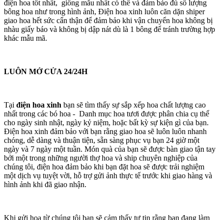
điện hoa tốt nhất, giống mẫu nhất có thể và đảm bảo đủ số lượng
bông hoa như trong hình ảnh, Điện hoa xinh luôn căn dặn shiper
giao hoa hết sức cẩn thận để đảm bảo khi vận chuyển hoa không bị
nhàu giấy báo và không bị dập nát dù là 1 bông để tránh trường hợp
khác mẫu mã.
LUÔN MỞ CỬA 24/24H
Tại
điện hoa xinh
bạn sẽ tìm thấy sự sắp xếp hoa chất lượng cao
nhất trong các bó hoa - Danh mục hoa tươi được phân chia cụ thể
cho ngày sinh nhật, ngày kỷ niệm, hoặc bất kỳ sự kiện gì của bạn.
Điện hoa xinh đảm bảo với bạn rằng giao hoa sẽ luôn luôn nhanh
chóng, dễ dàng và thuận tiện, sẵn sàng phục vụ bạn 24 giờ một
ngày và 7 ngày một tuần. Món quà của bạn sẽ được bàn giao tận tay
bởi một trong những người thợ hoa và ship chuyên nghiệp của
chúng tôi, điện hoa đảm bảo khi bạn đặt hoa sẽ được trải nghiệm
một dịch vụ tuyệt vời, hỗ trợ gửi ảnh thực tế trước khi giao hàng và
hình ảnh khi đã giao nhận.
Khi gửi hoa từ chúng tôi bạn sẽ cảm thấy tự tin rằng bạn đang làm