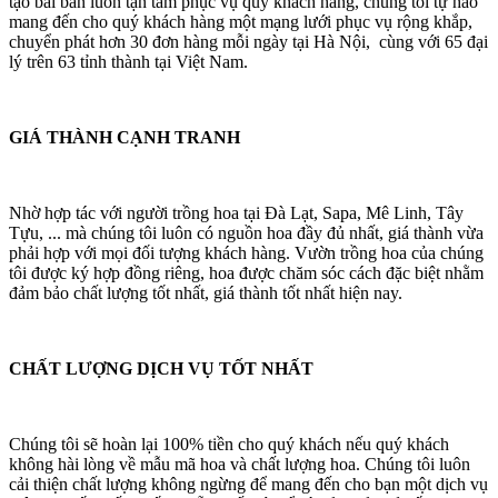
tạo bài bản luôn tận tâm phục vụ quý khách hàng, chúng tôi tự hào
mang đến cho quý khách hàng một mạng lưới phục vụ rộng khắp,
chuyển phát hơn 30 đơn hàng mỗi ngày tại Hà Nội, cùng với 65 đại
lý trên 63 tỉnh thành tại Việt Nam.
GIÁ THÀNH CẠNH TRANH
Nhờ hợp tác với người trồng hoa tại Đà Lạt, Sapa, Mê Linh, Tây
Tựu, ... mà chúng tôi luôn có nguồn hoa đầy đủ nhất, giá thành vừa
phải hợp với mọi đối tượng khách hàng. Vườn trồng hoa của chúng
tôi được ký hợp đồng riêng, hoa được chăm sóc cách đặc biệt nhằm
đảm bảo chất lượng tốt nhất, giá thành tốt nhất hiện nay.
CHẤT LƯỢNG DỊCH VỤ TỐT NHẤT
Chúng tôi sẽ hoàn lại 100% tiền cho quý khách nếu quý khách
không hài lòng về mẫu mã hoa và chất lượng hoa. Chúng tôi luôn
cải thiện chất lượng không ngừng để mang đến cho bạn một dịch vụ