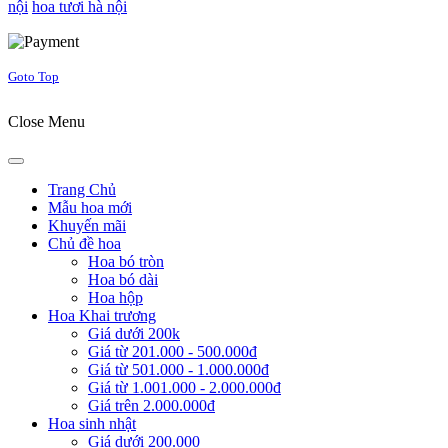
nội
hoa tươi hà nội
Joomla! 3 Templates
Goto Top
Close Menu
Trang Chủ
Mẫu hoa mới
Khuyến mãi
Chủ đề hoa
Hoa bó tròn
Hoa bó dài
Hoa hộp
Hoa Khai trương
Giá dưới 200k
Giá từ 201.000 - 500.000đ
Giá từ 501.000 - 1.000.000đ
Giá từ 1.001.000 - 2.000.000đ
Giá trên 2.000.000đ
Hoa sinh nhật
Giá dưới 200.000