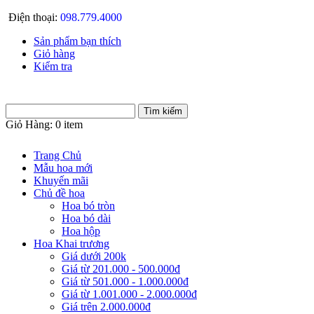
Điện thoại:
098.779.4000
Sản phẩm bạn thích
Giỏ hàng
Kiểm tra
Giỏ Hàng:
0 item
Trang Chủ
Mẫu hoa mới
Khuyến mãi
Chủ đề hoa
Hoa bó tròn
Hoa bó dài
Hoa hộp
Hoa Khai trương
Giá dưới 200k
Giá từ 201.000 - 500.000đ
Giá từ 501.000 - 1.000.000đ
Giá từ 1.001.000 - 2.000.000đ
Giá trên 2.000.000đ