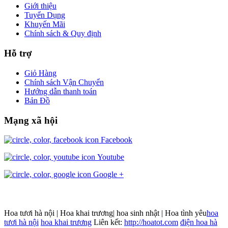
Giới thiệu
Tuyển Dụng
Khuyến Mãi
Chính sách & Quy định
Hỗ trợ
Giỏ Hàng
Chính sách Vận Chuyển
Hướng dẫn thanh toán
Bản Đồ
Mạng xã hội
Facebook
Youtube
Google +
Hoa tươi hà nội | Hoa khai trương| hoa sinh nhật | Hoa tình yêu
hoa
tươi hà nội
hoa khai trương
Liên kết:
http://hoatot.com
điện hoa hà