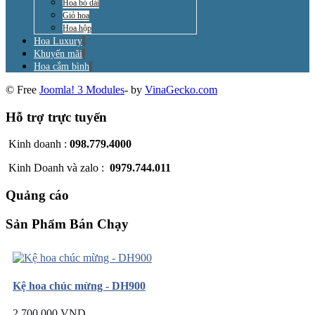
Hoa bó dài
Giỏ hoa
Hoa hộp
Hoa Luxury
Khuyến mãi
Hoa cắm bình
© Free
Joomla! 3 Modules
- by
VinaGecko.com
Hỗ trợ trực tuyến
Kinh doanh :
098.779.4000
Kinh Doanh và zalo :
0979.744.011
Quảng cáo
Sản Phẩm Bán Chạy
Kệ hoa chúc mừng - DH900
2.700.000 VND