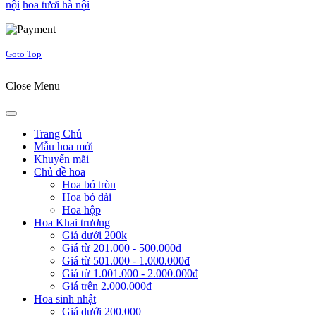
nội
hoa tươi hà nội
Joomla! 3 Templates
Goto Top
Close Menu
Trang Chủ
Mẫu hoa mới
Khuyến mãi
Chủ đề hoa
Hoa bó tròn
Hoa bó dài
Hoa hộp
Hoa Khai trương
Giá dưới 200k
Giá từ 201.000 - 500.000đ
Giá từ 501.000 - 1.000.000đ
Giá từ 1.001.000 - 2.000.000đ
Giá trên 2.000.000đ
Hoa sinh nhật
Giá dưới 200.000