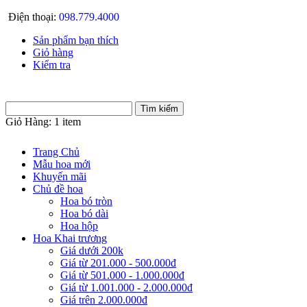
Điện thoại:
098.779.4000
Sản phẩm bạn thích
Giỏ hàng
Kiểm tra
Giỏ Hàng:
1 item
Trang Chủ
Mẫu hoa mới
Khuyến mãi
Chủ đề hoa
Hoa bó tròn
Hoa bó dài
Hoa hộp
Hoa Khai trương
Giá dưới 200k
Giá từ 201.000 - 500.000đ
Giá từ 501.000 - 1.000.000đ
Giá từ 1.001.000 - 2.000.000đ
Giá trên 2.000.000đ