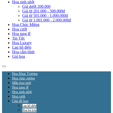
Hoa sinh nhật
Giá dưới 200.000
Giá từ 201.000 - 500.000đ
Giá từ 501.000 - 1.000.000đ
Giá từ 1.001.000 - 2.000.000đ
Hoa Chúc Mừng
Hoa cưới
Hoa tang lễ
Tin Tức
Hoa Luxury
Lan hồ điệp
Hoa cắm bình
Giỏ hoa
Hoa Khai Trương
Hoa chúc mừng
Mẫu hoa mới
Hoa tang lễ
Hoa sinh nhật
Hoa cưới
Chủ đề hoa
Lan hồ điệp
Hoa bó tròn