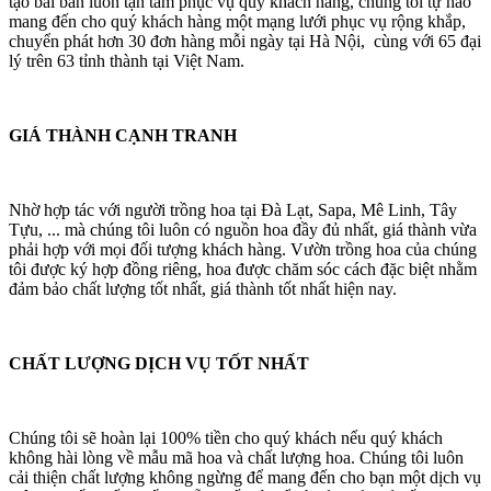
tạo bài bản luôn tận tâm phục vụ quý khách hàng, chúng tôi tự hào
mang đến cho quý khách hàng một mạng lưới phục vụ rộng khắp,
chuyển phát hơn 30 đơn hàng mỗi ngày tại Hà Nội, cùng với 65 đại
lý trên 63 tỉnh thành tại Việt Nam.
GIÁ THÀNH CẠNH TRANH
Nhờ hợp tác với người trồng hoa tại Đà Lạt, Sapa, Mê Linh, Tây
Tựu, ... mà chúng tôi luôn có nguồn hoa đầy đủ nhất, giá thành vừa
phải hợp với mọi đối tượng khách hàng. Vườn trồng hoa của chúng
tôi được ký hợp đồng riêng, hoa được chăm sóc cách đặc biệt nhằm
đảm bảo chất lượng tốt nhất, giá thành tốt nhất hiện nay.
CHẤT LƯỢNG DỊCH VỤ TỐT NHẤT
Chúng tôi sẽ hoàn lại 100% tiền cho quý khách nếu quý khách
không hài lòng về mẫu mã hoa và chất lượng hoa. Chúng tôi luôn
cải thiện chất lượng không ngừng để mang đến cho bạn một dịch vụ