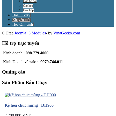
Hoa bó dài
Giỏ hoa
Hoa hộp
Hoa Luxury
Khuyến mãi
Hoa cắm bình
© Free
Joomla! 3 Modules
- by
VinaGecko.com
Hỗ trợ trực tuyến
Kinh doanh :
098.779.4000
Kinh Doanh và zalo :
0979.744.011
Quảng cáo
Sản Phẩm Bán Chạy
Kệ hoa chúc mừng - DH900
2.700.000 VND