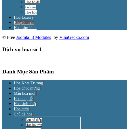
Hoa bó dài
Giỏ hoa
Hoa hộp
Hoa Luxury
Khuyến mãi
Hoa cắm bình
© Free
Joomla! 3 Modules
- by
VinaGecko.com
Dịch vụ hoa số 1
Danh Mục Sản Phẩm
Hoa Khai Trương
Hoa chúc mừng
Mẫu hoa mới
Hoa tang lễ
Hoa sinh nhật
Hoa cưới
Chủ đề hoa
Lan hồ điệp
Hoa bó tròn