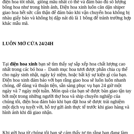
điện hoa tốt nhất, giống mẫu nhất có thể và đảm bảo đủ số lượng
bông hoa như trong hình ảnh, Điện hoa xinh luôn căn dặn shiper
giao hoa hết sức cẩn thận để đảm bảo khi vận chuyển hoa không bị
nhàu giấy báo và không bị dập nát dù là 1 bông để tránh trường hợp
khác mẫu mã.
LUÔN MỞ CỬA 24/24H
Tại
điện hoa xinh
bạn sẽ tìm thấy sự sắp xếp hoa chất lượng cao
nhất trong các bó hoa - Danh mục hoa tươi được phân chia cụ thể
cho ngày sinh nhật, ngày kỷ niệm, hoặc bất kỳ sự kiện gì của bạn.
Điện hoa xinh đảm bảo với bạn rằng giao hoa sẽ luôn luôn nhanh
chóng, dễ dàng và thuận tiện, sẵn sàng phục vụ bạn 24 giờ một
ngày và 7 ngày một tuần. Món quà của bạn sẽ được bàn giao tận tay
bởi một trong những người thợ hoa và ship chuyên nghiệp của
chúng tôi, điện hoa đảm bảo khi bạn đặt hoa sẽ được trải nghiệm
một dịch vụ tuyệt vời, hỗ trợ gửi ảnh thực tế trước khi giao hàng và
hình ảnh khi đã giao nhận.
Khi gửi hoa từ chúng tôi bạn sẽ cảm thấy tự tin rằng bạn đang làm