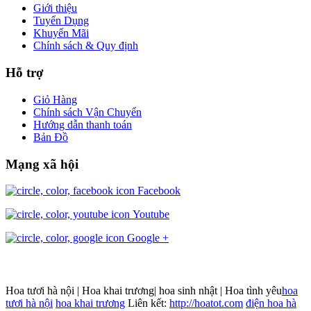
Giới thiệu
Tuyển Dụng
Khuyến Mãi
Chính sách & Quy định
Hỗ trợ
Giỏ Hàng
Chính sách Vận Chuyển
Hướng dẫn thanh toán
Bản Đồ
Mạng xã hội
Facebook
Youtube
Google +
Hoa tươi hà nội | Hoa khai trương| hoa sinh nhật | Hoa tình yêu
hoa
tươi hà nội
hoa khai trương
Liên kết:
http://hoatot.com
điện hoa hà