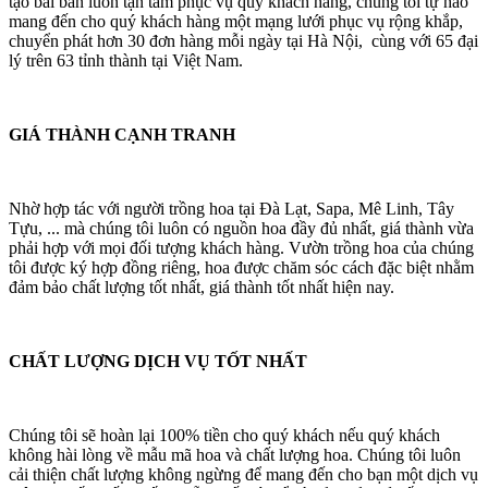
tạo bài bản luôn tận tâm phục vụ quý khách hàng, chúng tôi tự hào
mang đến cho quý khách hàng một mạng lưới phục vụ rộng khắp,
chuyển phát hơn 30 đơn hàng mỗi ngày tại Hà Nội, cùng với 65 đại
lý trên 63 tỉnh thành tại Việt Nam.
GIÁ THÀNH CẠNH TRANH
Nhờ hợp tác với người trồng hoa tại Đà Lạt, Sapa, Mê Linh, Tây
Tựu, ... mà chúng tôi luôn có nguồn hoa đầy đủ nhất, giá thành vừa
phải hợp với mọi đối tượng khách hàng. Vườn trồng hoa của chúng
tôi được ký hợp đồng riêng, hoa được chăm sóc cách đặc biệt nhằm
đảm bảo chất lượng tốt nhất, giá thành tốt nhất hiện nay.
CHẤT LƯỢNG DỊCH VỤ TỐT NHẤT
Chúng tôi sẽ hoàn lại 100% tiền cho quý khách nếu quý khách
không hài lòng về mẫu mã hoa và chất lượng hoa. Chúng tôi luôn
cải thiện chất lượng không ngừng để mang đến cho bạn một dịch vụ