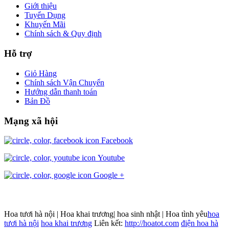
Giới thiệu
Tuyển Dụng
Khuyến Mãi
Chính sách & Quy định
Hỗ trợ
Giỏ Hàng
Chính sách Vận Chuyển
Hướng dẫn thanh toán
Bản Đồ
Mạng xã hội
Facebook
Youtube
Google +
Hoa tươi hà nội | Hoa khai trương| hoa sinh nhật | Hoa tình yêu
hoa
tươi hà nội
hoa khai trương
Liên kết:
http://hoatot.com
điện hoa hà