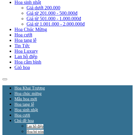
Hoa sinh nhật
Giá dưới 200.000
Giá từ 201.000 - 500.000đ
Giá từ 501.000 - 1.000.000đ
Giá từ 1.001.000 - 2.000.000đ
Hoa Chúc Mừng
Hoa cưới
Hoa tang lễ
Tin Tức
Hoa Luxury
Lan hồ điệp
Hoa cắm bình
Giỏ hoa
Hoa Khai Trương
Hoa chúc mừng
Mẫu hoa mới
Hoa tang lễ
Hoa sinh nhật
Hoa cưới
Chủ đề hoa
Lan hồ điệp
Hoa bó tròn