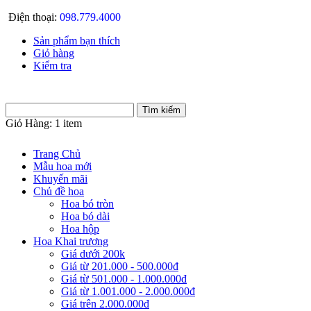
Điện thoại:
098.779.4000
Sản phẩm bạn thích
Giỏ hàng
Kiểm tra
Giỏ Hàng:
1 item
Trang Chủ
Mẫu hoa mới
Khuyến mãi
Chủ đề hoa
Hoa bó tròn
Hoa bó dài
Hoa hộp
Hoa Khai trương
Giá dưới 200k
Giá từ 201.000 - 500.000đ
Giá từ 501.000 - 1.000.000đ
Giá từ 1.001.000 - 2.000.000đ
Giá trên 2.000.000đ