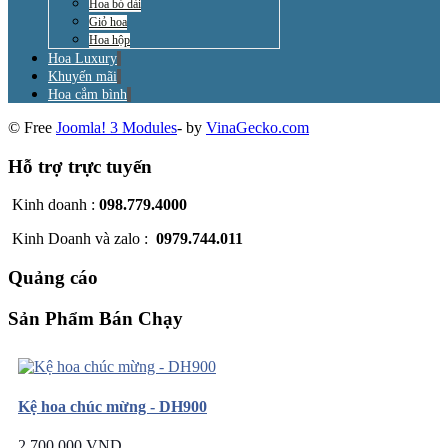
Hoa bó dài
Giỏ hoa
Hoa hộp
Hoa Luxury
Khuyến mãi
Hoa cắm bình
© Free
Joomla! 3 Modules
- by
VinaGecko.com
Hỗ trợ trực tuyến
Kinh doanh :
098.779.4000
Kinh Doanh và zalo :
0979.744.011
Quảng cáo
Sản Phẩm Bán Chạy
Kệ hoa chúc mừng - DH900
2.700.000 VND