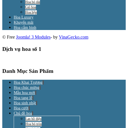
Hoa bó dài
Giỏ hoa
Hoa hộp
Hoa Luxury
Khuyến mãi
Hoa cắm bình
© Free
Joomla! 3 Modules
- by
VinaGecko.com
Dịch vụ hoa số 1
Danh Mục Sản Phẩm
Hoa Khai Trương
Hoa chúc mừng
Mẫu hoa mới
Hoa tang lễ
Hoa sinh nhật
Hoa cưới
Chủ đề hoa
Lan hồ điệp
Hoa bó tròn