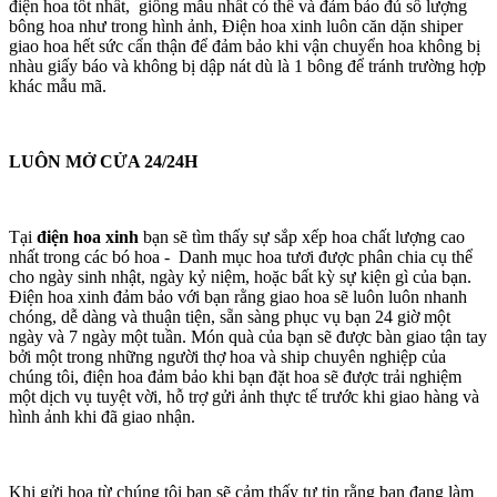
điện hoa tốt nhất, giống mẫu nhất có thể và đảm bảo đủ số lượng
bông hoa như trong hình ảnh, Điện hoa xinh luôn căn dặn shiper
giao hoa hết sức cẩn thận để đảm bảo khi vận chuyển hoa không bị
nhàu giấy báo và không bị dập nát dù là 1 bông để tránh trường hợp
khác mẫu mã.
LUÔN MỞ CỬA 24/24H
Tại
điện hoa xinh
bạn sẽ tìm thấy sự sắp xếp hoa chất lượng cao
nhất trong các bó hoa - Danh mục hoa tươi được phân chia cụ thể
cho ngày sinh nhật, ngày kỷ niệm, hoặc bất kỳ sự kiện gì của bạn.
Điện hoa xinh đảm bảo với bạn rằng giao hoa sẽ luôn luôn nhanh
chóng, dễ dàng và thuận tiện, sẵn sàng phục vụ bạn 24 giờ một
ngày và 7 ngày một tuần. Món quà của bạn sẽ được bàn giao tận tay
bởi một trong những người thợ hoa và ship chuyên nghiệp của
chúng tôi, điện hoa đảm bảo khi bạn đặt hoa sẽ được trải nghiệm
một dịch vụ tuyệt vời, hỗ trợ gửi ảnh thực tế trước khi giao hàng và
hình ảnh khi đã giao nhận.
Khi gửi hoa từ chúng tôi bạn sẽ cảm thấy tự tin rằng bạn đang làm