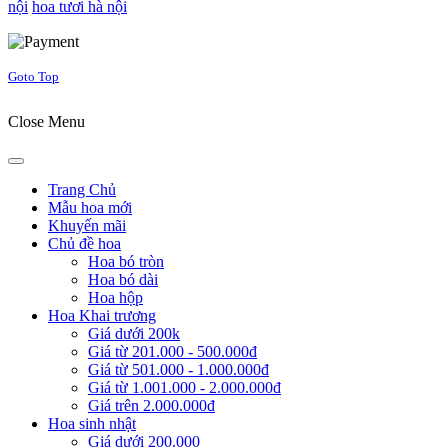
nội
hoa tươi hà nội
Joomla! 3 Templates
Goto Top
Close Menu
Trang Chủ
Mẫu hoa mới
Khuyến mãi
Chủ đề hoa
Hoa bó tròn
Hoa bó dài
Hoa hộp
Hoa Khai trương
Giá dưới 200k
Giá từ 201.000 - 500.000đ
Giá từ 501.000 - 1.000.000đ
Giá từ 1.001.000 - 2.000.000đ
Giá trên 2.000.000đ
Hoa sinh nhật
Giá dưới 200.000