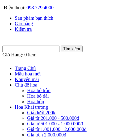
Điện thoại:
098.779.4000
Sản phẩm bạn thích
Giỏ hàng
Kiểm tra
Giỏ Hàng:
0 item
Trang Chủ
Mẫu hoa mới
Khuyến mãi
Chủ đề hoa
Hoa bó tròn
Hoa bó dài
Hoa hộp
Hoa Khai trương
Giá dưới 200k
Giá từ 201.000 - 500.000đ
Giá từ 501.000 - 1.000.000đ
Giá từ 1.001.000 - 2.000.000đ
Giá trên 2.000.000đ