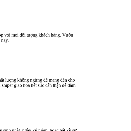
 hợp với mọi đối tượng khách hàng. Vườn
 nay.
 chất lượng không ngừng để mang đến cho
 shiper giao hoa hết sức cẩn thận để đảm
y sinh nhật, ngày kỷ niệm, hoặc bất kỳ sự