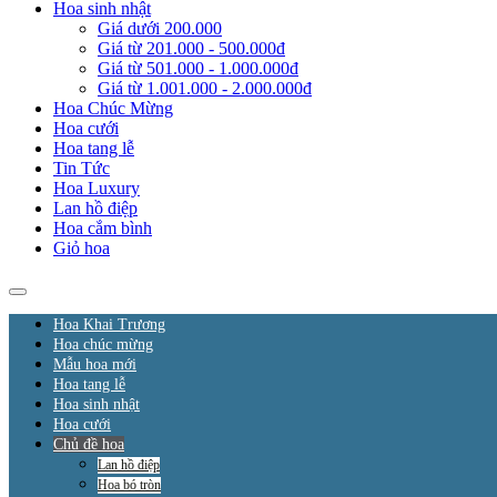
Hoa sinh nhật
Giá dưới 200.000
Giá từ 201.000 - 500.000đ
Giá từ 501.000 - 1.000.000đ
Giá từ 1.001.000 - 2.000.000đ
Hoa Chúc Mừng
Hoa cưới
Hoa tang lễ
Tin Tức
Hoa Luxury
Lan hồ điệp
Hoa cắm bình
Giỏ hoa
Hoa Khai Trương
Hoa chúc mừng
Mẫu hoa mới
Hoa tang lễ
Hoa sinh nhật
Hoa cưới
Chủ đề hoa
Lan hồ điệp
Hoa bó tròn