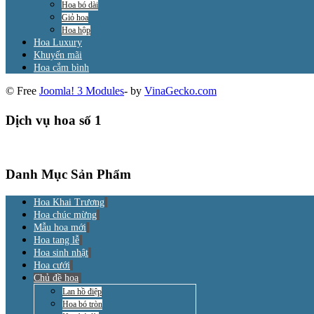
Hoa bó dài
Giỏ hoa
Hoa hộp
Hoa Luxury
Khuyến mãi
Hoa cắm bình
© Free
Joomla! 3 Modules
- by
VinaGecko.com
Dịch vụ hoa số 1
Danh Mục Sản Phẩm
Hoa Khai Trương
Hoa chúc mừng
Mẫu hoa mới
Hoa tang lễ
Hoa sinh nhật
Hoa cưới
Chủ đề hoa
Lan hồ điệp
Hoa bó tròn