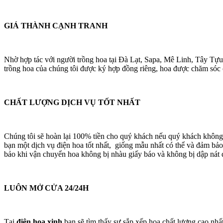
GIÁ THÀNH CẠNH TRANH
Nhờ hợp tác với người trồng hoa tại Đà Lạt, Sapa, Mê Linh, Tây Tựu
trồng hoa của chúng tôi được ký hợp đồng riêng, hoa được chăm sóc cá
CHẤT LƯỢNG DỊCH VỤ TỐT NHẤT
Chúng tôi sẽ hoàn lại 100% tiền cho quý khách nếu quý khách không
bạn một dịch vụ điện hoa tốt nhất, giống mẫu nhất có thể và đảm bảo
bảo khi vận chuyển hoa không bị nhàu giấy báo và không bị dập nát 
LUÔN MỞ CỬA 24/24H
Tại
điện hoa xinh
bạn sẽ tìm thấy sự sắp xếp hoa chất lượng cao nhấ