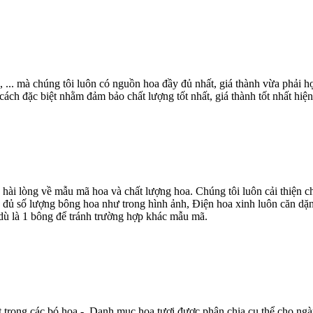
, ... mà chúng tôi luôn có nguồn hoa đầy đủ nhất, giá thành vừa phải
ch đặc biệt nhằm đảm bảo chất lượng tốt nhất, giá thành tốt nhất hiện
 hài lòng về mẫu mã hoa và chất lượng hoa. Chúng tôi luôn cải thiện
 đủ số lượng bông hoa như trong hình ảnh, Điện hoa xinh luôn căn dặn
dù là 1 bông để tránh trường hợp khác mẫu mã.
t trong các bó hoa - Danh mục hoa tươi được phân chia cụ thể cho ngà