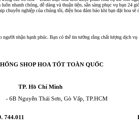
ôn luôn nhanh chóng, dễ dàng và thuận tiện, sẵn sàng phục vụ bạn 24 g
hip chuyên nghiệp của chúng tôi, điện hoa đảm bảo khi bạn đặt hoa sẽ đ
o người nhận hạnh phúc. Bạn có thể tin tưởng rằng chất lượng dịch vụ c
THỐNG SHOP HOA TỐT TOÀN QUỐC
Chí Minh Đà Nẵ
 Nguyễn Thái Sơn, Gò Vấp, TP.HCM - 84
. 744.011
 Từ Liêm, HN - 12 Hải Triều