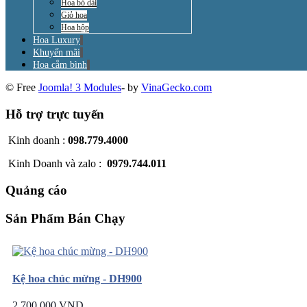
Hoa bó dài
Giỏ hoa
Hoa hộp
Hoa Luxury
Khuyến mãi
Hoa cắm bình
© Free
Joomla! 3 Modules
- by
VinaGecko.com
Hỗ trợ trực tuyến
Kinh doanh :
098.779.4000
Kinh Doanh và zalo :
0979.744.011
Quảng cáo
Sản Phẩm Bán Chạy
Kệ hoa chúc mừng - DH900
2.700.000 VND