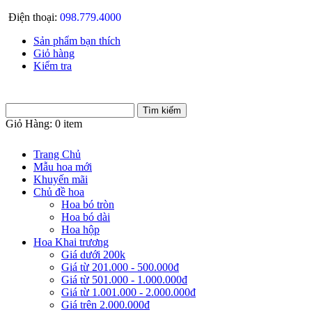
Điện thoại:
098.779.4000
Sản phẩm bạn thích
Giỏ hàng
Kiểm tra
Giỏ Hàng:
0 item
Trang Chủ
Mẫu hoa mới
Khuyến mãi
Chủ đề hoa
Hoa bó tròn
Hoa bó dài
Hoa hộp
Hoa Khai trương
Giá dưới 200k
Giá từ 201.000 - 500.000đ
Giá từ 501.000 - 1.000.000đ
Giá từ 1.001.000 - 2.000.000đ
Giá trên 2.000.000đ