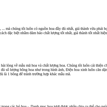
, ... mà chúng tôi luôn có nguồn hoa đầy đủ nhất, giá thành vừa phải
ch đặc biệt nhằm đảm bảo chất lượng tốt nhất, giá thành tốt nhất hiện
 hài lòng về mẫu mã hoa và chất lượng hoa. Chúng tôi luôn cải thiện
 đủ số lượng bông hoa như trong hình ảnh, Điện hoa xinh luôn căn dặn
dù là 1 bông để tránh trường hợp khác mẫu mã.
t trong các bó hoa - Danh mục hoa tươi được phân chia cụ thể cho ngà