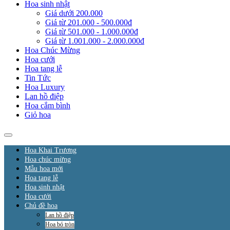
Hoa sinh nhật
Giá dưới 200.000
Giá từ 201.000 - 500.000đ
Giá từ 501.000 - 1.000.000đ
Giá từ 1.001.000 - 2.000.000đ
Hoa Chúc Mừng
Hoa cưới
Hoa tang lễ
Tin Tức
Hoa Luxury
Lan hồ điệp
Hoa cắm bình
Giỏ hoa
Hoa Khai Trương
Hoa chúc mừng
Mẫu hoa mới
Hoa tang lễ
Hoa sinh nhật
Hoa cưới
Chủ đề hoa
Lan hồ điệp
Hoa bó tròn