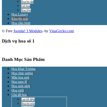
Hoa bó dài
Giỏ hoa
Hoa hộp
Hoa Luxury
Khuyến mãi
Hoa cắm bình
© Free
Joomla! 3 Modules
- by
VinaGecko.com
Dịch vụ hoa số 1
Danh Mục Sản Phẩm
Hoa Khai Trương
Hoa chúc mừng
Mẫu hoa mới
Hoa tang lễ
Hoa sinh nhật
Hoa cưới
Chủ đề hoa
Lan hồ điệp
Hoa bó tròn