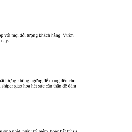
 hợp với mọi đối tượng khách hàng. Vườn
 nay.
 chất lượng không ngừng để mang đến cho
 shiper giao hoa hết sức cẩn thận để đảm
y sinh nhật, ngày kỷ niệm, hoặc bất kỳ sự