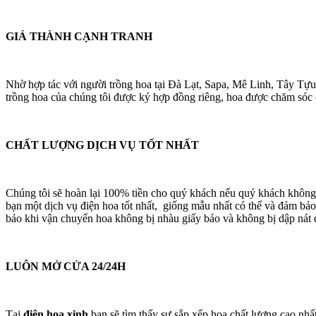
GIÁ THÀNH CẠNH TRANH
Nhờ hợp tác với người trồng hoa tại Đà Lạt, Sapa, Mê Linh, Tây Tựu
trồng hoa của chúng tôi được ký hợp đồng riêng, hoa được chăm sóc cá
CHẤT LƯỢNG DỊCH VỤ TỐT NHẤT
Chúng tôi sẽ hoàn lại 100% tiền cho quý khách nếu quý khách không
bạn một dịch vụ điện hoa tốt nhất, giống mẫu nhất có thể và đảm bảo
bảo khi vận chuyển hoa không bị nhàu giấy báo và không bị dập nát 
LUÔN MỞ CỬA 24/24H
Tại
điện hoa xinh
bạn sẽ tìm thấy sự sắp xếp hoa chất lượng cao nhấ