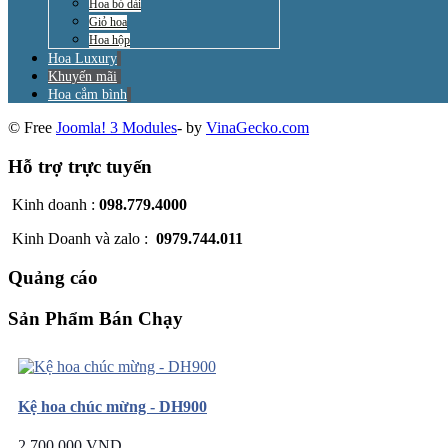
Hoa bó dài
Giỏ hoa
Hoa hộp
Hoa Luxury
Khuyến mãi
Hoa cắm bình
© Free
Joomla! 3 Modules
- by
VinaGecko.com
Hỗ trợ trực tuyến
Kinh doanh :
098.779.4000
Kinh Doanh và zalo :
0979.744.011
Quảng cáo
Sản Phẩm Bán Chạy
Kệ hoa chúc mừng - DH900
2.700.000 VND