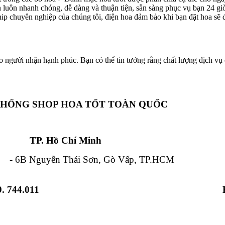
ôn luôn nhanh chóng, dễ dàng và thuận tiện, sẵn sàng phục vụ bạn 24 g
hip chuyên nghiệp của chúng tôi, điện hoa đảm bảo khi bạn đặt hoa sẽ đ
o người nhận hạnh phúc. Bạn có thể tin tưởng rằng chất lượng dịch vụ c
THỐNG SHOP HOA TỐT TOÀN QUỐC
Chí Minh Đà Nẵ
 Nguyễn Thái Sơn, Gò Vấp, TP.HCM - 84
. 744.011
 Từ Liêm, HN - 12 Hải Triều