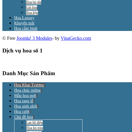
Hoa bó dài
Giỏ hoa
Hoa hộp
Hoa Luxury
Khuyến mãi
Hoa cắm bình
© Free
Joomla! 3 Modules
- by
VinaGecko.com
Dịch vụ hoa số 1
Danh Mục Sản Phẩm
Hoa Khai Trương
Hoa chúc mừng
Mẫu hoa mới
Hoa tang lễ
Hoa sinh nhật
Hoa cưới
Chủ đề hoa
Lan hồ điệp
Hoa bó tròn