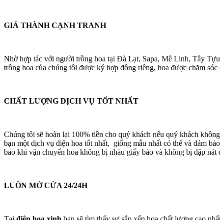
GIÁ THÀNH CẠNH TRANH
Nhờ hợp tác với người trồng hoa tại Đà Lạt, Sapa, Mê Linh, Tây Tựu
trồng hoa của chúng tôi được ký hợp đồng riêng, hoa được chăm sóc cá
CHẤT LƯỢNG DỊCH VỤ TỐT NHẤT
Chúng tôi sẽ hoàn lại 100% tiền cho quý khách nếu quý khách không
bạn một dịch vụ điện hoa tốt nhất, giống mẫu nhất có thể và đảm bảo
bảo khi vận chuyển hoa không bị nhàu giấy báo và không bị dập nát 
LUÔN MỞ CỬA 24/24H
Tại
điện hoa xinh
bạn sẽ tìm thấy sự sắp xếp hoa chất lượng cao nhấ