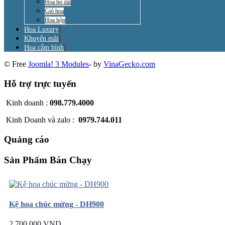
Hoa bó dài
Giỏ hoa
Hoa hộp
Hoa Luxury
Khuyến mãi
Hoa cắm bình
© Free
Joomla! 3 Modules
- by
VinaGecko.com
Hỗ trợ trực tuyến
Kinh doanh :
098.779.4000
Kinh Doanh và zalo :
0979.744.011
Quảng cáo
Sản Phẩm Bán Chạy
Kệ hoa chúc mừng - DH900
2.700.000 VND