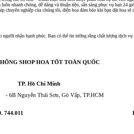
ôn luôn nhanh chóng, dễ dàng và thuận tiện, sẵn sàng phục vụ bạn 24 g
hip chuyên nghiệp của chúng tôi, điện hoa đảm bảo khi bạn đặt hoa sẽ đ
o người nhận hạnh phúc. Bạn có thể tin tưởng rằng chất lượng dịch vụ c
THỐNG SHOP HOA TỐT TOÀN QUỐC
Chí Minh Đà Nẵ
 Nguyễn Thái Sơn, Gò Vấp, TP.HCM - 84
. 744.011
 Từ Liêm, HN - 12 Hải Triều