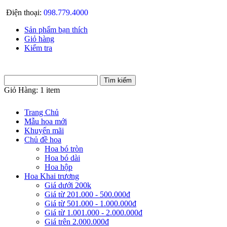
Điện thoại:
098.779.4000
Sản phẩm bạn thích
Giỏ hàng
Kiểm tra
Giỏ Hàng:
1 item
Trang Chủ
Mẫu hoa mới
Khuyến mãi
Chủ đề hoa
Hoa bó tròn
Hoa bó dài
Hoa hộp
Hoa Khai trương
Giá dưới 200k
Giá từ 201.000 - 500.000đ
Giá từ 501.000 - 1.000.000đ
Giá từ 1.001.000 - 2.000.000đ
Giá trên 2.000.000đ