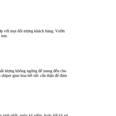
 hợp với mọi đối tượng khách hàng. Vườn
 nay.
 chất lượng không ngừng để mang đến cho
 shiper giao hoa hết sức cẩn thận để đảm
y sinh nhật, ngày kỷ niệm, hoặc bất kỳ sự