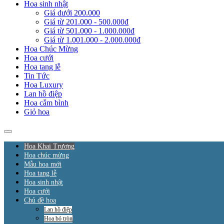
Hoa sinh nhật
Giá dưới 200.000
Giá từ 201.000 - 500.000đ
Giá từ 501.000 - 1.000.000đ
Giá từ 1.001.000 - 2.000.000đ
Hoa Chúc Mừng
Hoa cưới
Hoa tang lễ
Tin Tức
Hoa Luxury
Lan hồ điệp
Hoa cắm bình
Giỏ hoa
Hoa Khai Trương
Hoa chúc mừng
Mẫu hoa mới
Hoa tang lễ
Hoa sinh nhật
Hoa cưới
Chủ đề hoa
Lan hồ điệp
Hoa bó tròn