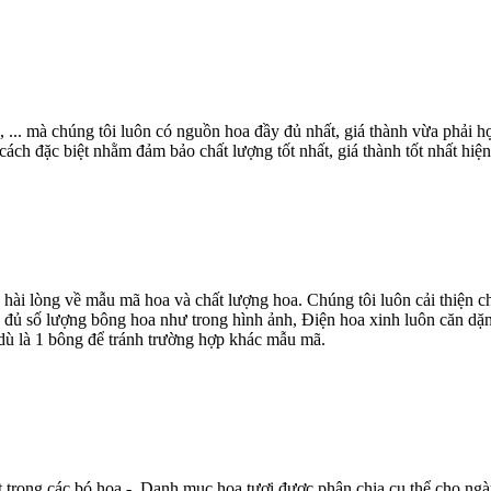
, ... mà chúng tôi luôn có nguồn hoa đầy đủ nhất, giá thành vừa phải
ch đặc biệt nhằm đảm bảo chất lượng tốt nhất, giá thành tốt nhất hiện
 hài lòng về mẫu mã hoa và chất lượng hoa. Chúng tôi luôn cải thiện
 đủ số lượng bông hoa như trong hình ảnh, Điện hoa xinh luôn căn dặn
dù là 1 bông để tránh trường hợp khác mẫu mã.
t trong các bó hoa - Danh mục hoa tươi được phân chia cụ thể cho ngà