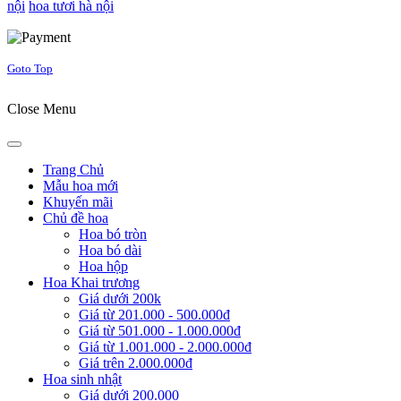
nội
hoa tươi hà nội
Joomla! 3 Templates
Goto Top
Close Menu
Trang Chủ
Mẫu hoa mới
Khuyến mãi
Chủ đề hoa
Hoa bó tròn
Hoa bó dài
Hoa hộp
Hoa Khai trương
Giá dưới 200k
Giá từ 201.000 - 500.000đ
Giá từ 501.000 - 1.000.000đ
Giá từ 1.001.000 - 2.000.000đ
Giá trên 2.000.000đ
Hoa sinh nhật
Giá dưới 200.000