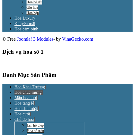
Hoa bó dài
Giỏ hoa
Hoa hộp
Hoa Luxury
Khuyến mãi
Hoa cắm bình
© Free
Joomla! 3 Modules
- by
VinaGecko.com
Dịch vụ hoa số 1
Danh Mục Sản Phẩm
Hoa Khai Trương
Hoa chúc mừng
Mẫu hoa mới
Hoa tang lễ
Hoa sinh nhật
Hoa cưới
Chủ đề hoa
Lan hồ điệp
Hoa bó tròn