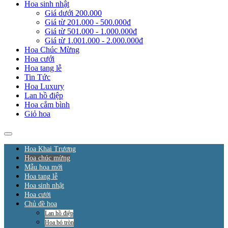
Hoa sinh nhật
Giá dưới 200.000
Giá từ 201.000 - 500.000đ
Giá từ 501.000 - 1.000.000đ
Giá từ 1.001.000 - 2.000.000đ
Hoa Chúc Mừng
Hoa cưới
Hoa tang lễ
Tin Tức
Hoa Luxury
Lan hồ điệp
Hoa cắm bình
Giỏ hoa
Hoa Khai Trương
Hoa chúc mừng
Mẫu hoa mới
Hoa tang lễ
Hoa sinh nhật
Hoa cưới
Chủ đề hoa
Lan hồ điệp
Hoa bó tròn