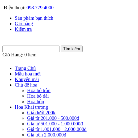
Điện thoại:
098.779.4000
Sản phẩm bạn thích
Giỏ hàng
Kiểm tra
Giỏ Hàng:
0 item
Trang Chủ
Mẫu hoa mới
Khuyến mãi
Chủ đề hoa
Hoa bó tròn
Hoa bó dài
Hoa hộp
Hoa Khai trương
Giá dưới 200k
Giá từ 201.000 - 500.000đ
Giá từ 501.000 - 1.000.000đ
Giá từ 1.001.000 - 2.000.000đ
Giá trên 2.000.000đ