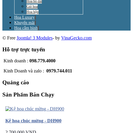
Hoa bó dài
Giỏ hoa
Hoa hộp
Hoa Luxury
Khuyến mãi
Hoa cắm bình
© Free
Joomla! 3 Modules
- by
VinaGecko.com
Hỗ trợ trực tuyến
Kinh doanh :
098.779.4000
Kinh Doanh và zalo :
0979.744.011
Quảng cáo
Sản Phẩm Bán Chạy
Kệ hoa chúc mừng - DH900
2.700.000 VND