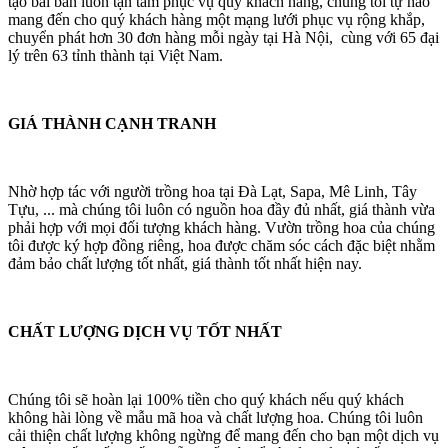
tạo bài bản luôn tận tâm phục vụ quý khách hàng, chúng tôi tự hào
mang đến cho quý khách hàng một mạng lưới phục vụ rộng khắp,
chuyển phát hơn 30 đơn hàng mỗi ngày tại Hà Nội, cùng với 65 đại
lý trên 63 tỉnh thành tại Việt Nam.
GIÁ THÀNH CẠNH TRANH
Nhờ hợp tác với người trồng hoa tại Đà Lạt, Sapa, Mê Linh, Tây
Tựu, ... mà chúng tôi luôn có nguồn hoa đầy đủ nhất, giá thành vừa
phải hợp với mọi đối tượng khách hàng. Vườn trồng hoa của chúng
tôi được ký hợp đồng riêng, hoa được chăm sóc cách đặc biệt nhằm
đảm bảo chất lượng tốt nhất, giá thành tốt nhất hiện nay.
CHẤT LƯỢNG DỊCH VỤ TỐT NHẤT
Chúng tôi sẽ hoàn lại 100% tiền cho quý khách nếu quý khách
không hài lòng về mẫu mã hoa và chất lượng hoa. Chúng tôi luôn
cải thiện chất lượng không ngừng để mang đến cho bạn một dịch vụ