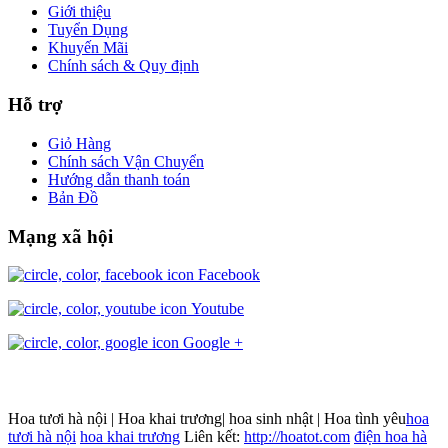
Giới thiệu
Tuyển Dụng
Khuyến Mãi
Chính sách & Quy định
Hỗ trợ
Giỏ Hàng
Chính sách Vận Chuyển
Hướng dẫn thanh toán
Bản Đồ
Mạng xã hội
Facebook
Youtube
Google +
Hoa tươi hà nội | Hoa khai trương| hoa sinh nhật | Hoa tình yêu
hoa
tươi hà nội
hoa khai trương
Liên kết:
http://hoatot.com
điện hoa hà