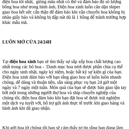
điện hoa tốt nhất, giống mẫu nhất có thể và đảm bảo đủ số lượng
bông hoa như trong hình ảnh, Điện hoa xinh luôn căn dặn shiper
giao hoa hết sức cẩn thận để đảm bảo khi vận chuyển hoa không bị
nhàu giấy báo và không bị dập nát dù là 1 bông để tránh trường hợp
khác mẫu mã.
LUÔN MỞ CỬA 24/24H
Tại
điện hoa xinh
bạn sẽ tìm thấy sự sắp xếp hoa chất lượng cao
nhất trong các bó hoa - Danh mục hoa tươi được phân chia cụ thể
cho ngày sinh nhật, ngày kỷ niệm, hoặc bất kỳ sự kiện gì của bạn.
Điện hoa xinh đảm bảo với bạn rằng giao hoa sẽ luôn luôn nhanh
chóng, dễ dàng và thuận tiện, sẵn sàng phục vụ bạn 24 giờ một
ngày và 7 ngày một tuần. Món quà của bạn sẽ được bàn giao tận tay
bởi một trong những người thợ hoa và ship chuyên nghiệp của
chúng tôi, điện hoa đảm bảo khi bạn đặt hoa sẽ được trải nghiệm
một dịch vụ tuyệt vời, hỗ trợ gửi ảnh thực tế trước khi giao hàng và
hình ảnh khi đã giao nhận.
Khi gửi hoa từ chúng tôi bạn sẽ cảm thấy tự tin rằng bạn đang làm