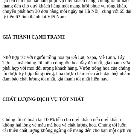
tạo bài bản luôn tận tâm phục vụ quý khách hàng, chúng tôi tự hào
mang đến cho quý khách hàng một mạng lưới phục vụ rộng khắp,
chuyển phát hơn 30 đơn hàng mỗi ngày tại Hà Nội, cùng với 65 đại
lý trên 63 tỉnh thành tại Việt Nam.
GIÁ THÀNH CẠNH TRANH
Nhờ hợp tác với người trồng hoa tại Đà Lạt, Sapa, Mê Linh, Tây
Tựu, ... mà chúng tôi luôn có nguồn hoa đầy đủ nhất, giá thành vừa
phải hợp với mọi đối tượng khách hàng. Vườn trồng hoa của chúng
tôi được ký hợp đồng riêng, hoa được chăm sóc cách đặc biệt nhằm
đảm bảo chất lượng tốt nhất, giá thành tốt nhất hiện nay.
CHẤT LƯỢNG DỊCH VỤ TỐT NHẤT
Chúng tôi sẽ hoàn lại 100% tiền cho quý khách nếu quý khách
không hài lòng về mẫu mã hoa và chất lượng hoa. Chúng tôi luôn
cải thiện chất lượng không ngừng để mang đến cho bạn một dịch vụ