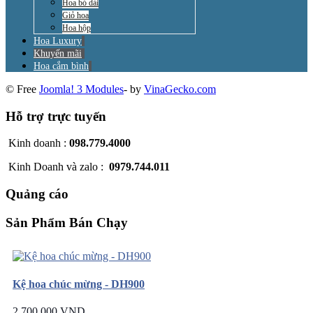
Hoa bó dài
Giỏ hoa
Hoa hộp
Hoa Luxury
Khuyến mãi
Hoa cắm bình
© Free
Joomla! 3 Modules
- by
VinaGecko.com
Hỗ trợ trực tuyến
Kinh doanh :
098.779.4000
Kinh Doanh và zalo :
0979.744.011
Quảng cáo
Sản Phẩm Bán Chạy
Kệ hoa chúc mừng - DH900
2.700.000 VND