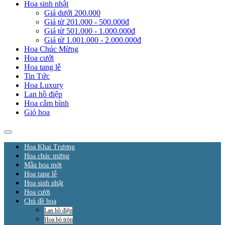
Hoa sinh nhật
Giá dưới 200.000
Giá từ 201.000 - 500.000đ
Giá từ 501.000 - 1.000.000đ
Giá từ 1.001.000 - 2.000.000đ
Hoa Chúc Mừng
Hoa cưới
Hoa tang lễ
Tin Tức
Hoa Luxury
Lan hồ điệp
Hoa cắm bình
Giỏ hoa
Hoa Khai Trương
Hoa chúc mừng
Mẫu hoa mới
Hoa tang lễ
Hoa sinh nhật
Hoa cưới
Chủ đề hoa
Lan hồ điệp
Hoa bó tròn