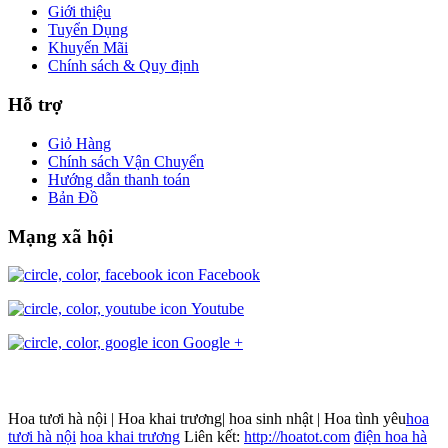
Giới thiệu
Tuyển Dụng
Khuyến Mãi
Chính sách & Quy định
Hỗ trợ
Giỏ Hàng
Chính sách Vận Chuyển
Hướng dẫn thanh toán
Bản Đồ
Mạng xã hội
Facebook
Youtube
Google +
Hoa tươi hà nội | Hoa khai trương| hoa sinh nhật | Hoa tình yêu
hoa
tươi hà nội
hoa khai trương
Liên kết:
http://hoatot.com
điện hoa hà