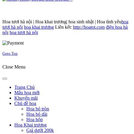
Hoa tươi hà nội | Hoa khai trương| hoa sinh nhật | Hoa tình yêu
hoa
tươi hà nội
hoa khai trương
Liên kết:
http://hoatot.com
điện hoa hà
nội
hoa tươi hà nội
Joomla! 3 Templates
Goto Top
Close Menu
Trang Chủ
Mẫu hoa mới
Khuyến mãi
Chủ đề hoa
Hoa bó tròn
Hoa bó dài
Hoa hộp
Hoa Khai trương
Giá dưới 200k