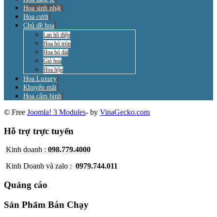
Hoa sinh nhật
Hoa cưới
Chủ đề hoa
Lan hồ điệp
Hoa bó tròn
Hoa bó dài
Giỏ hoa
Hoa hộp
Hoa Luxury
Khuyến mãi
Hoa cắm bình
© Free
Joomla! 3 Modules
- by
VinaGecko.com
Hỗ trợ trực tuyến
Kinh doanh :
098.779.4000
Kinh Doanh và zalo :
0979.744.011
Quảng cáo
Sản Phẩm Bán Chạy