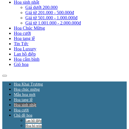
Hoa sinh nhật
Giá dưới 200.000
Giá từ 201.000 - 500.000đ
Giá từ 501.000 - 1.000.000đ
Giá từ 1.001.000 - 2.000.000đ
Hoa Chúc Mừng
Hoa cưới
Hoa tang lễ
Tin Tức
Hoa Luxury
Lan hồ điệp
Hoa cắm bình
Giỏ hoa
Hoa Khai Trương
Hoa chúc mừng
Mẫu hoa mới
Hoa tang lễ
Hoa sinh nhật
Hoa cưới
Chủ đề hoa
Lan hồ điệp
Hoa bó tròn