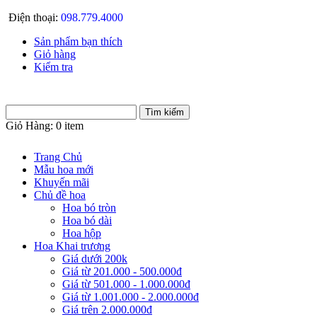
Điện thoại:
098.779.4000
Sản phẩm bạn thích
Giỏ hàng
Kiểm tra
Giỏ Hàng:
0 item
Trang Chủ
Mẫu hoa mới
Khuyến mãi
Chủ đề hoa
Hoa bó tròn
Hoa bó dài
Hoa hộp
Hoa Khai trương
Giá dưới 200k
Giá từ 201.000 - 500.000đ
Giá từ 501.000 - 1.000.000đ
Giá từ 1.001.000 - 2.000.000đ
Giá trên 2.000.000đ