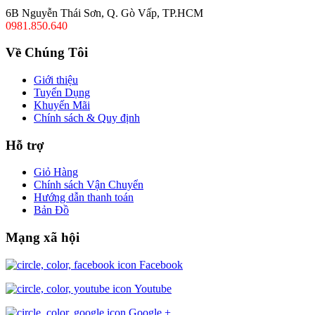
6B Nguyễn Thái Sơn, Q. Gò Vấp, TP.HCM
0981.850.640
Về Chúng Tôi
Giới thiệu
Tuyển Dụng
Khuyến Mãi
Chính sách & Quy định
Hỗ trợ
Giỏ Hàng
Chính sách Vận Chuyển
Hướng dẫn thanh toán
Bản Đồ
Mạng xã hội
Facebook
Youtube
Google +