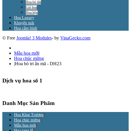
Hoa bó dài
Giỏ hoa
Hoa hộp
Hoa Luxury
Khuyến mãi
Hoa cắm bình
© Free
Joomla! 3 Modules
- by
VinaGecko.com
Mẫu hoa mới
|
Hoa chúc mừng
|
Hoa bó tri ân mã - DH23
Dịch vụ hoa số 1
Danh Mục Sản Phẩm
Hoa Khai Trương
Hoa chúc mừng
Mẫu hoa mới
Hoa tang lễ