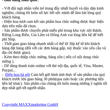
-
Với đội ngũ nhân viên trẻ trung đầy nhiệt huyết và dày dặn kinh
nghiệm, chúng tôi luôn nỗ lực hết sức mình để làm hài lòng quý
khách hàng.
- Điện hoa tươi cam kết sản phẩm hoa chúc mừng được thực hiện
dựa trên mẫu đã chọn.
- Sản phẩm được chuyển phát miễn phí trong khu vực nội thành.
Riêng Long Biên, Gia Lâm và Đông Anh vui lòng liên hệ để biết
phí Ship.
- Thời gian giao hàng nhanh nhất có thể từ 30p kể từ khi khách
hàng đặt hàng (đối với các đơn hàng gấp, tuỳ thuộc vào yêu cầu và
địa chỉ được giao).
- Kèm theo thiệp chúc mừng, băng zôn ( nếu có nội dung chúc
mừng ).
- Dễ dàng thanh toán online với thẻ nội địa, quốc tế, Visa, Master,
Paypal...
-
Điện hoa hà nội
Cam kết gửi hình ảnh thực tế sản phẩm của quý
khách trước khi giao hàng 30 phút(qua zalo hoặc các phương tiện
liên hệ khác). Sản phẩm của chúng tôi luôn mang những ý nghĩa tốt
đẹp nhất gửi tới người nhận.
Copyright MAXXmarketing GmbH