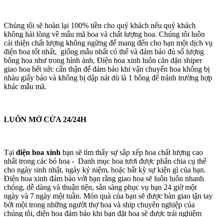
Chúng tôi sẽ hoàn lại 100% tiền cho quý khách nếu quý khách
không hài lòng về mẫu mã hoa và chất lượng hoa. Chúng tôi luôn
cải thiện chất lượng không ngừng để mang đến cho bạn một dịch vụ
điện hoa tốt nhất, giống mẫu nhất có thể và đảm bảo đủ số lượng
bông hoa như trong hình ảnh, Điện hoa xinh luôn căn dặn shiper
giao hoa hết sức cẩn thận để đảm bảo khi vận chuyển hoa không bị
nhàu giấy báo và không bị dập nát dù là 1 bông để tránh trường hợp
khác mẫu mã.
LUÔN MỞ CỬA 24/24H
Tại
điện hoa xinh
bạn sẽ tìm thấy sự sắp xếp hoa chất lượng cao
nhất trong các bó hoa - Danh mục hoa tươi được phân chia cụ thể
cho ngày sinh nhật, ngày kỷ niệm, hoặc bất kỳ sự kiện gì của bạn.
Điện hoa xinh đảm bảo với bạn rằng giao hoa sẽ luôn luôn nhanh
chóng, dễ dàng và thuận tiện, sẵn sàng phục vụ bạn 24 giờ một
ngày và 7 ngày một tuần. Món quà của bạn sẽ được bàn giao tận tay
bởi một trong những người thợ hoa và ship chuyên nghiệp của
chúng tôi, điện hoa đảm bảo khi bạn đặt hoa sẽ được trải nghiệm