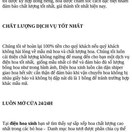
tôi được ký hợp đồng riêng, hoa được chăm sóc cách đặc biệt nhằm
đảm bảo chất lượng tốt nhất, giá thành tốt nhất hiện nay.
CHẤT LƯỢNG DỊCH VỤ TỐT NHẤT
Chúng tôi sẽ hoàn lại 100% tiền cho quý khách nếu quý khách
không hài lòng về mẫu mã hoa và chất lượng hoa. Chúng tôi luôn
cải thiện chất lượng không ngừng để mang đến cho bạn một dịch vụ
điện hoa tốt nhất, giống mẫu nhất có thể và đảm bảo đủ số lượng
bông hoa như trong hình ảnh, Điện hoa xinh luôn căn dặn shiper
giao hoa hết sức cẩn thận để đảm bảo khi vận chuyển hoa không bị
nhàu giấy báo và không bị dập nát dù là 1 bông để tránh trường hợp
khác mẫu mã.
LUÔN MỞ CỬA 24/24H
Tại
điện hoa xinh
bạn sẽ tìm thấy sự sắp xếp hoa chất lượng cao
nhất trong các bó hoa - Danh mục hoa tươi được phân chia cụ thể