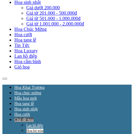
Hoa sinh nhật
Giá dưới 200.000
Giá từ 201.000 - 500.000đ
Giá từ 501.000 - 1.000.000đ
Giá từ 1.001.000 - 2.000.000đ
Hoa Chúc Mừng
Hoa cưới
Hoa tang lễ
Tin Tức
Hoa Luxury
Lan hồ điệp
Hoa cắm bình
Giỏ hoa
Hoa Khai Trương
Hoa chúc mừng
Mẫu hoa mới
Hoa tang lễ
Hoa sinh nhật
Hoa cưới
Chủ đề hoa
Lan hồ điệp
Hoa bó tròn