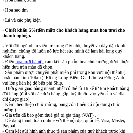
+Hoa sao tím
+Lá và các phụ kiện
- Chiết khấu 5%(tiền mặt) cho khách hàng mua hoa tươi cho
doanh nghiệp.
-
Với đội ngũ nhân viên trẻ trung đầy nhiệt huyết và dày dặn kinh
nghiệm, chúng tôi luôn nỗ lực hết sức mình để làm hài lòng quý
khách hàng.
- Điện
hoa tươi hà nội
cam kết sản phẩm hoa chúc mừng được thực
hiện dựa trên mẫu đã chọn.
- Sản phẩm được chuyển phát miễn phí trong khu vực nội thành (
hoặc bán kính 10km ). Riêng Long Biên, Gia Lâm và Đông Anh
vui lòng liên hệ để biết phí Ship.
- Thời gian giao hàng nhanh nhất có thể từ 1h kể từ khi khách hàng
đặt hàng (đối với các đơn hàng gấp, tuỳ thuộc vào yêu cầu và địa
chỉ được giao).
- Kèm theo thiệp chúc mừng, băng zôn ( nếu có nội dung chúc
mừng ).
- Giá trên đã bao gồm thuế giá trị gia tăng (VAT) .
- Dễ dàng thanh toán online với thẻ nội địa, quốc tế, Visa, Master,
Paypal...
- Cam kết gửi hình ảnh thực tế sản phẩm của quý khách trước khi