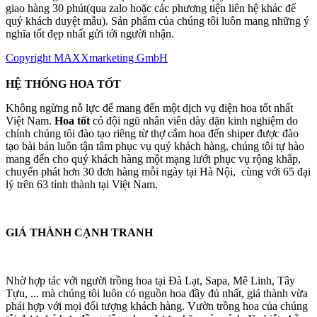
giao hàng 30 phút(qua zalo hoặc các phương tiện liên hệ khác để
quý khách duyệt mẫu). Sản phẩm của chúng tôi luôn mang những ý
nghĩa tốt đẹp nhất gửi tới người nhận.
Copyright MAXXmarketing GmbH
HỆ THỐNG HOA TỐT
Không ngừng nỗ lực để mang đến một dịch vụ điện hoa tốt nhất
Việt Nam.
Hoa tốt
có đội ngũ nhân viên dày dặn kinh nghiệm do
chính chúng tôi đào tạo riêng từ thợ cắm hoa đến shiper được đào
tạo bài bản luôn tận tâm phục vụ quý khách hàng, chúng tôi tự hào
mang đến cho quý khách hàng một mạng lưới phục vụ rộng khắp,
chuyển phát hơn 30 đơn hàng mỗi ngày tại Hà Nội, cùng với 65 đại
lý trên 63 tỉnh thành tại Việt Nam.
GIÁ THÀNH CẠNH TRANH
Nhờ hợp tác với người trồng hoa tại Đà Lạt, Sapa, Mê Linh, Tây
Tựu, ... mà chúng tôi luôn có nguồn hoa đầy đủ nhất, giá thành vừa
phải hợp với mọi đối tượng khách hàng. Vườn trồng hoa của chúng