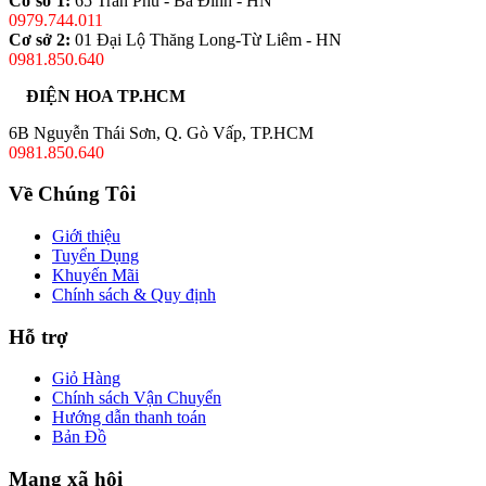
Cơ sở 1:
65 Trần Phú - Ba Đình - HN
0979.744.011
Cơ sở 2:
01 Đại Lộ Thăng Long-Từ Liêm - HN
0981.850.640
ĐIỆN HOA TP.HCM
6B Nguyễn Thái Sơn, Q. Gò Vấp, TP.HCM
0981.850.640
Về Chúng Tôi
Giới thiệu
Tuyển Dụng
Khuyến Mãi
Chính sách & Quy định
Hỗ trợ
Giỏ Hàng
Chính sách Vận Chuyển
Hướng dẫn thanh toán
Bản Đồ
Mạng xã hội