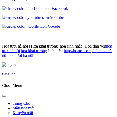
Facebook
Youtube
Google +
Hoa tươi hà nội | Hoa khai trương| hoa sinh nhật | Hoa tình yêu
hoa
tươi hà nội
hoa khai trương
Liên kết:
http://hoatot.com
điện hoa hà
nội
hoa tươi hà nội
Joomla! 3 Templates
Goto Top
Close Menu
Trang Chủ
Mẫu hoa mới
Khuyến mãi