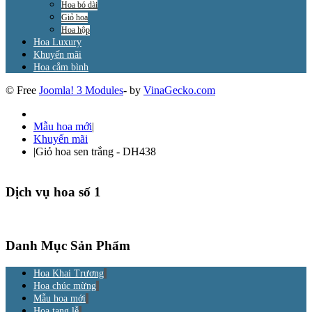
Hoa bó dài
Giỏ hoa
Hoa hộp
Hoa Luxury
Khuyến mãi
Hoa cắm bình
© Free
Joomla! 3 Modules
- by
VinaGecko.com
Mẫu hoa mới
|
Khuyến mãi
|
Giỏ hoa sen trắng - DH438
Dịch vụ hoa số 1
Danh Mục Sản Phẩm
Hoa Khai Trương
Hoa chúc mừng
Mẫu hoa mới
Hoa tang lễ