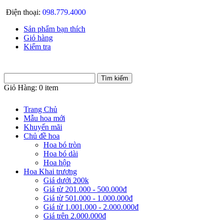
Điện thoại:
098.779.4000
Sản phẩm bạn thích
Giỏ hàng
Kiểm tra
Giỏ Hàng:
0 item
Trang Chủ
Mẫu hoa mới
Khuyến mãi
Chủ đề hoa
Hoa bó tròn
Hoa bó dài
Hoa hộp
Hoa Khai trương
Giá dưới 200k
Giá từ 201.000 - 500.000đ
Giá từ 501.000 - 1.000.000đ
Giá từ 1.001.000 - 2.000.000đ
Giá trên 2.000.000đ