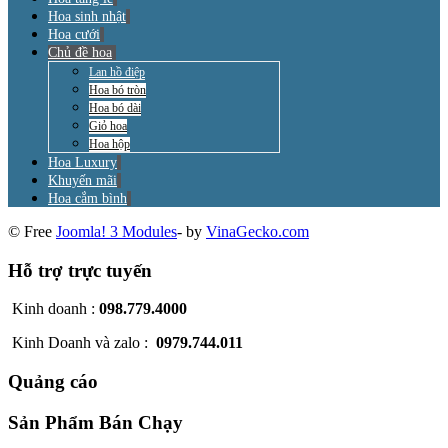
Hoa sinh nhật
Hoa cưới
Chủ đề hoa
Lan hồ điệp
Hoa bó tròn
Hoa bó dài
Giỏ hoa
Hoa hộp
Hoa Luxury
Khuyến mãi
Hoa cắm bình
© Free
Joomla! 3 Modules
- by
VinaGecko.com
Hỗ trợ trực tuyến
Kinh doanh :
098.779.4000
Kinh Doanh và zalo :
0979.744.011
Quảng cáo
Sản Phẩm Bán Chạy