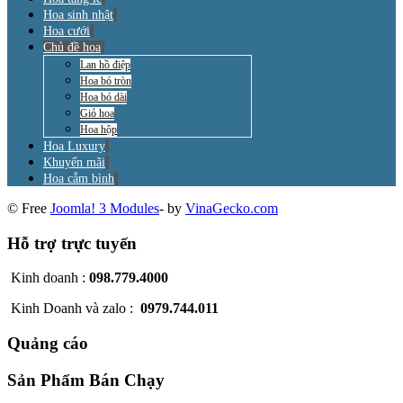
Hoa sinh nhật
Hoa cưới
Chủ đề hoa
Lan hồ điệp
Hoa bó tròn
Hoa bó dài
Giỏ hoa
Hoa hộp
Hoa Luxury
Khuyến mãi
Hoa cắm bình
© Free
Joomla! 3 Modules
- by
VinaGecko.com
Hỗ trợ trực tuyến
Kinh doanh :
098.779.4000
Kinh Doanh và zalo :
0979.744.011
Quảng cáo
Sản Phẩm Bán Chạy