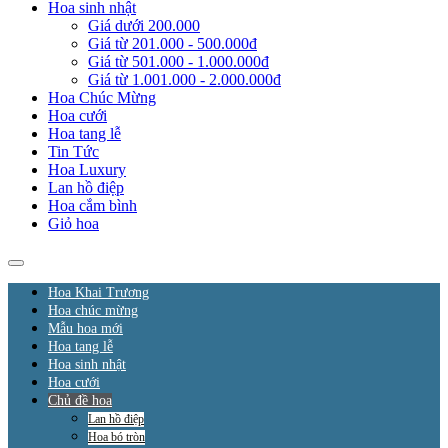
Hoa sinh nhật
Giá dưới 200.000
Giá từ 201.000 - 500.000đ
Giá từ 501.000 - 1.000.000đ
Giá từ 1.001.000 - 2.000.000đ
Hoa Chúc Mừng
Hoa cưới
Hoa tang lễ
Tin Tức
Hoa Luxury
Lan hồ điệp
Hoa cắm bình
Giỏ hoa
Hoa Khai Trương
Hoa chúc mừng
Mẫu hoa mới
Hoa tang lễ
Hoa sinh nhật
Hoa cưới
Chủ đề hoa
Lan hồ điệp
Hoa bó tròn