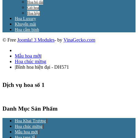
Hoa bó dài
Giỏ hoa
Hoa hộp
Hoa Luxury
Khuyến mãi
Hoa cắm bình
© Free
Joomla! 3 Modules
- by
VinaGecko.com
Mẫu hoa mới
|
Hoa chúc mừng
|
Bình hoa hiện đại - DH571
Dịch vụ hoa số 1
Danh Mục Sản Phẩm
Hoa Khai Trương
Hoa chúc mừng
Mẫu hoa mới
Hoa tang lễ