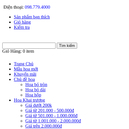
Điện thoại:
098.779.4000
Sản phẩm bạn thích
Giỏ hàng
Kiểm tra
Giỏ Hàng:
0 item
Trang Chủ
Mẫu hoa mới
Khuyến mãi
Chủ đề hoa
Hoa bó tròn
Hoa bó dài
Hoa hộp
Hoa Khai trương
Giá dưới 200k
Giá từ 201.000 - 500.000đ
Giá từ 501.000 - 1.000.000đ
Giá từ 1.001.000 - 2.000.000đ
Giá trên 2.000.000đ