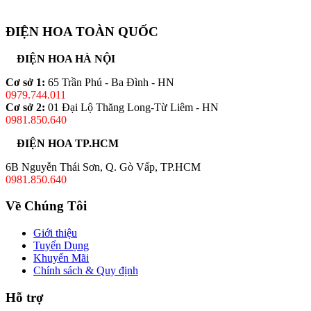
ĐIỆN HOA TOÀN QUỐC
ĐIỆN HOA HÀ NỘI
Cơ sở 1:
65 Trần Phú - Ba Đình - HN
0979.744.011
Cơ sở 2:
01 Đại Lộ Thăng Long-Từ Liêm - HN
0981.850.640
ĐIỆN HOA TP.HCM
6B Nguyễn Thái Sơn, Q. Gò Vấp, TP.HCM
0981.850.640
Về Chúng Tôi
Giới thiệu
Tuyển Dụng
Khuyến Mãi
Chính sách & Quy định
Hỗ trợ