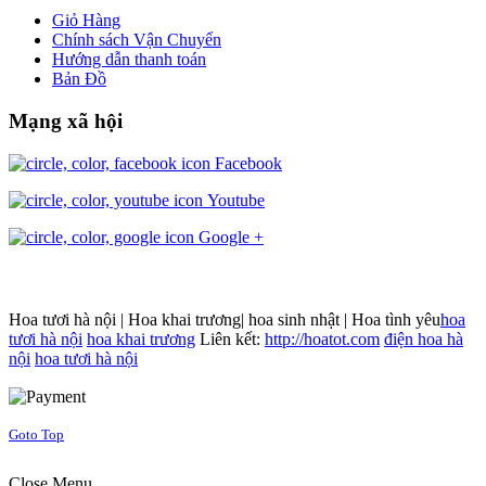
Giỏ Hàng
Chính sách Vận Chuyển
Hướng dẫn thanh toán
Bản Đồ
Mạng xã hội
Facebook
Youtube
Google +
Hoa tươi hà nội | Hoa khai trương| hoa sinh nhật | Hoa tình yêu
hoa
tươi hà nội
hoa khai trương
Liên kết:
http://hoatot.com
điện hoa hà
nội
hoa tươi hà nội
Joomla! 3 Templates
Goto Top
Close Menu