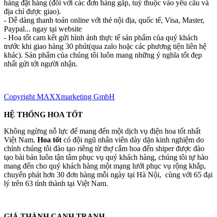
hàng đặt hàng (đối với các đơn hàng gấp, tuỳ thuộc vào yêu cầu và
địa chỉ được giao).
- Dễ dàng thanh toán online với thẻ nội địa, quốc tế, Visa, Master,
Paypal... ngay tại website
- Hoa tốt cam kết gửi hình ảnh thực tế sản phẩm của quý khách
trước khi giao hàng 30 phút(qua zalo hoặc các phương tiện liên hệ
khác). Sản phẩm của chúng tôi luôn mang những ý nghĩa tốt đẹp
nhất gửi tới người nhận.
Copyright MAXXmarketing GmbH
HỆ THỐNG HOA TỐT
Không ngừng nỗ lực để mang đến một dịch vụ điện hoa tốt nhất
Việt Nam.
Hoa tốt
có đội ngũ nhân viên dày dặn kinh nghiệm do
chính chúng tôi đào tạo riêng từ thợ cắm hoa đến shiper được đào
tạo bài bản luôn tận tâm phục vụ quý khách hàng, chúng tôi tự hào
mang đến cho quý khách hàng một mạng lưới phục vụ rộng khắp,
chuyển phát hơn 30 đơn hàng mỗi ngày tại Hà Nội, cùng với 65 đại
lý trên 63 tỉnh thành tại Việt Nam.
GIÁ THÀNH CẠNH TRANH