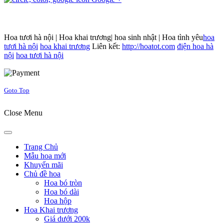
Hoa tươi hà nội | Hoa khai trương| hoa sinh nhật | Hoa tình yêu
hoa
tươi hà nội
hoa khai trương
Liên kết:
http://hoatot.com
điện hoa hà
nội
hoa tươi hà nội
Joomla! 3 Templates
Goto Top
Close Menu
Trang Chủ
Mẫu hoa mới
Khuyến mãi
Chủ đề hoa
Hoa bó tròn
Hoa bó dài
Hoa hộp
Hoa Khai trương
Giá dưới 200k