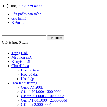
Điện thoại:
098.779.4000
Sản phẩm bạn thích
Giỏ hàng
Kiểm tra
Giỏ Hàng:
0 item
Trang Chủ
Mẫu hoa mới
Khuyến mãi
Chủ đề hoa
Hoa bó tròn
Hoa bó dài
Hoa hộp
Hoa Khai trương
Giá dưới 200k
Giá từ 201.000 - 500.000đ
Giá từ 501.000 - 1.000.000đ
Giá từ 1.001.000 - 2.000.000đ
Giá trên 2.000.000đ