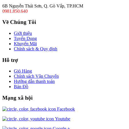
6B Nguyễn Thái Sơn, Q. Gò Vấp, TP.HCM
0981.850.640
Về Chúng Tôi
Giới thiệu
Tuyển Dụng
Khuyến Mãi
Chính sách & Quy định
Hỗ trợ
Giỏ Hàng
Chính sách Vận Chuyển
Hướng dẫn thanh toán
Bản Đồ
Mạng xã hội
Facebook
Youtube
Google +