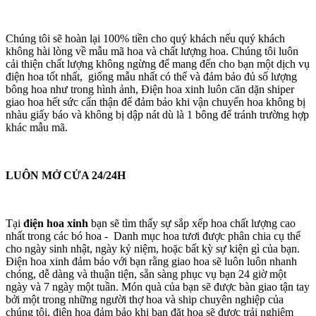
Chúng tôi sẽ hoàn lại 100% tiền cho quý khách nếu quý khách
không hài lòng về mẫu mã hoa và chất lượng hoa. Chúng tôi luôn
cải thiện chất lượng không ngừng để mang đến cho bạn một dịch vụ
điện hoa tốt nhất, giống mẫu nhất có thể và đảm bảo đủ số lượng
bông hoa như trong hình ảnh, Điện hoa xinh luôn căn dặn shiper
giao hoa hết sức cẩn thận để đảm bảo khi vận chuyển hoa không bị
nhàu giấy báo và không bị dập nát dù là 1 bông để tránh trường hợp
khác mẫu mã.
LUÔN MỞ CỬA 24/24H
Tại
điện hoa xinh
bạn sẽ tìm thấy sự sắp xếp hoa chất lượng cao
nhất trong các bó hoa - Danh mục hoa tươi được phân chia cụ thể
cho ngày sinh nhật, ngày kỷ niệm, hoặc bất kỳ sự kiện gì của bạn.
Điện hoa xinh đảm bảo với bạn rằng giao hoa sẽ luôn luôn nhanh
chóng, dễ dàng và thuận tiện, sẵn sàng phục vụ bạn 24 giờ một
ngày và 7 ngày một tuần. Món quà của bạn sẽ được bàn giao tận tay
bởi một trong những người thợ hoa và ship chuyên nghiệp của
chúng tôi, điện hoa đảm bảo khi bạn đặt hoa sẽ được trải nghiệm