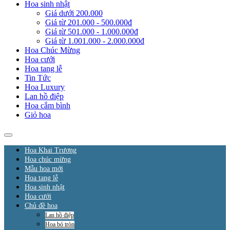
Hoa sinh nhật
Giá dưới 200.000
Giá từ 201.000 - 500.000đ
Giá từ 501.000 - 1.000.000đ
Giá từ 1.001.000 - 2.000.000đ
Hoa Chúc Mừng
Hoa cưới
Hoa tang lễ
Tin Tức
Hoa Luxury
Lan hồ điệp
Hoa cắm bình
Giỏ hoa
Hoa Khai Trương
Hoa chúc mừng
Mẫu hoa mới
Hoa tang lễ
Hoa sinh nhật
Hoa cưới
Chủ đề hoa
Lan hồ điệp
Hoa bó tròn