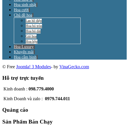
Hoa sinh nhật
Hoa cưới
Chủ đề hoa
Lan hồ điệp
Hoa bó tròn
Hoa bó dài
Giỏ hoa
Hoa hộp
Hoa Luxury
Khuyến mãi
Hoa cắm bình
© Free
Joomla! 3 Modules
- by
VinaGecko.com
Hỗ trợ trực tuyến
Kinh doanh :
098.779.4000
Kinh Doanh và zalo :
0979.744.011
Quảng cáo
Sản Phẩm Bán Chạy