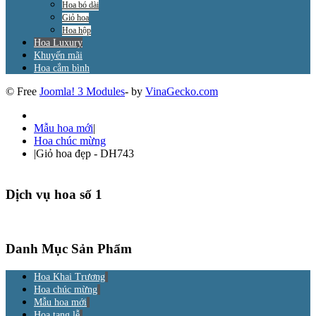
Hoa bó dài
Giỏ hoa
Hoa hộp
Hoa Luxury
Khuyến mãi
Hoa cắm bình
© Free
Joomla! 3 Modules
- by
VinaGecko.com
Mẫu hoa mới
|
Hoa chúc mừng
|
Giỏ hoa đẹp - DH743
Dịch vụ hoa số 1
Danh Mục Sản Phẩm
Hoa Khai Trương
Hoa chúc mừng
Mẫu hoa mới
Hoa tang lễ