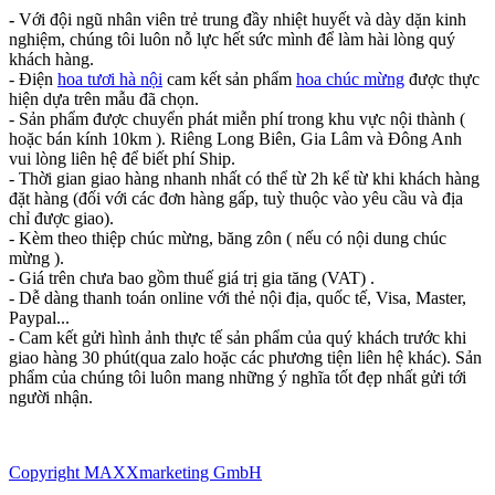
-
Với đội ngũ nhân viên trẻ trung đầy nhiệt huyết và dày dặn kinh
nghiệm, chúng tôi luôn nỗ lực hết sức mình để làm hài lòng quý
khách hàng.
- Điện
hoa tươi hà nội
cam kết sản phẩm
hoa chúc mừng
được thực
hiện dựa trên mẫu đã chọn.
- Sản phẩm được chuyển phát miễn phí trong khu vực nội thành (
hoặc bán kính 10km ). Riêng Long Biên, Gia Lâm và Đông Anh
vui lòng liên hệ để biết phí Ship.
- Thời gian giao hàng nhanh nhất có thể từ 2h kể từ khi khách hàng
đặt hàng (đối với các đơn hàng gấp, tuỳ thuộc vào yêu cầu và địa
chỉ được giao).
- Kèm theo thiệp chúc mừng, băng zôn ( nếu có nội dung chúc
mừng ).
- Giá trên chưa bao gồm thuế giá trị gia tăng (VAT) .
- Dễ dàng thanh toán online với thẻ nội địa, quốc tế, Visa, Master,
Paypal...
- Cam kết gửi hình ảnh thực tế sản phẩm của quý khách trước khi
giao hàng 30 phút(qua zalo hoặc các phương tiện liên hệ khác). Sản
phẩm của chúng tôi luôn mang những ý nghĩa tốt đẹp nhất gửi tới
người nhận.
Copyright MAXXmarketing GmbH