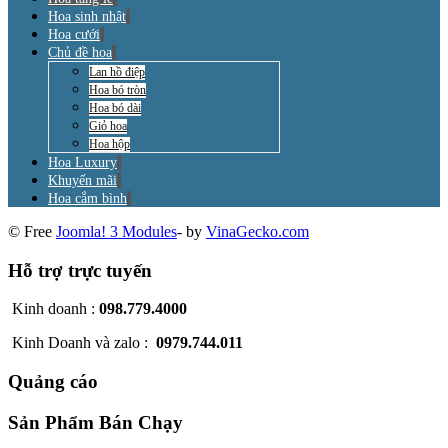
Hoa sinh nhật
Hoa cưới
Chủ đề hoa
Lan hồ điệp
Hoa bó tròn
Hoa bó dài
Giỏ hoa
Hoa hộp
Hoa Luxury
Khuyến mãi
Hoa cắm bình
© Free
Joomla! 3 Modules
- by
VinaGecko.com
Hỗ trợ trực tuyến
Kinh doanh :
098.779.4000
Kinh Doanh và zalo :
0979.744.011
Quảng cáo
Sản Phẩm Bán Chạy