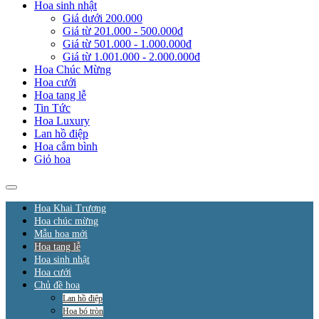
Hoa sinh nhật
Giá dưới 200.000
Giá từ 201.000 - 500.000đ
Giá từ 501.000 - 1.000.000đ
Giá từ 1.001.000 - 2.000.000đ
Hoa Chúc Mừng
Hoa cưới
Hoa tang lễ
Tin Tức
Hoa Luxury
Lan hồ điệp
Hoa cắm bình
Giỏ hoa
Hoa Khai Trương
Hoa chúc mừng
Mẫu hoa mới
Hoa tang lễ
Hoa sinh nhật
Hoa cưới
Chủ đề hoa
Lan hồ điệp
Hoa bó tròn