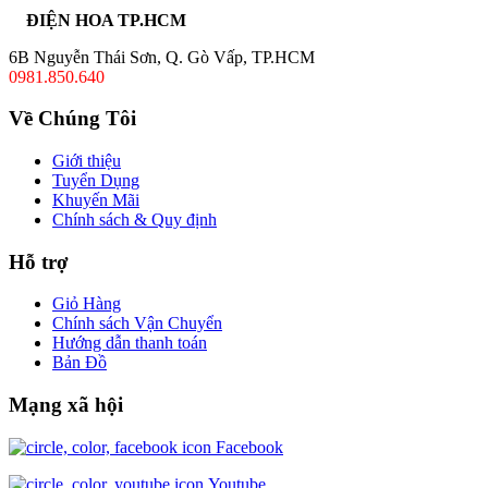
ĐIỆN HOA TP.HCM
6B Nguyễn Thái Sơn, Q. Gò Vấp, TP.HCM
0981.850.640
Về Chúng Tôi
Giới thiệu
Tuyển Dụng
Khuyến Mãi
Chính sách & Quy định
Hỗ trợ
Giỏ Hàng
Chính sách Vận Chuyển
Hướng dẫn thanh toán
Bản Đồ
Mạng xã hội
Facebook
Youtube