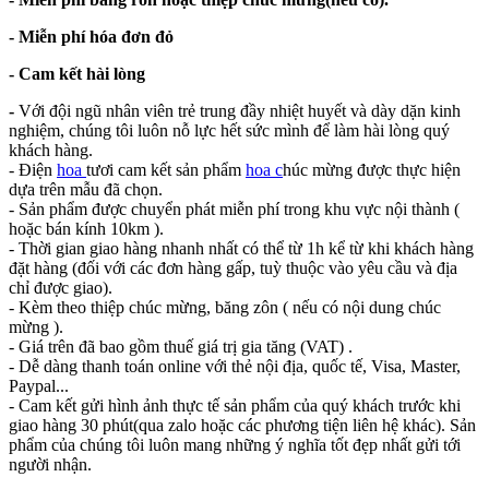
- Miễn phí hóa đơn đỏ
- Cam kết hài lòng
-
Với đội ngũ nhân viên trẻ trung đầy nhiệt huyết và dày dặn kinh
nghiệm, chúng tôi luôn nỗ lực hết sức mình để làm hài lòng quý
khách hàng.
- Điện
hoa
tươi cam kết sản phẩm
hoa c
húc mừng được thực hiện
dựa trên mẫu đã chọn.
- Sản phẩm được chuyển phát miễn phí trong khu vực nội thành (
hoặc bán kính 10km ).
- Thời gian giao hàng nhanh nhất có thể từ 1h kể từ khi khách hàng
đặt hàng (đối với các đơn hàng gấp, tuỳ thuộc vào yêu cầu và địa
chỉ được giao).
- Kèm theo thiệp chúc mừng, băng zôn ( nếu có nội dung chúc
mừng ).
- Giá trên đã bao gồm thuế giá trị gia tăng (VAT) .
- Dễ dàng thanh toán online với thẻ nội địa, quốc tế, Visa, Master,
Paypal...
- Cam kết gửi hình ảnh thực tế sản phẩm của quý khách trước khi
giao hàng 30 phút(qua zalo hoặc các phương tiện liên hệ khác). Sản
phẩm của chúng tôi luôn mang những ý nghĩa tốt đẹp nhất gửi tới
người nhận.