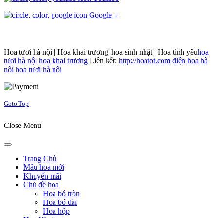
Google +
Hoa tươi hà nội | Hoa khai trương| hoa sinh nhật | Hoa tình yêu
hoa
tươi hà nội
hoa khai trương
Liên kết:
http://hoatot.com
điện hoa hà
nội
hoa tươi hà nội
Joomla! 3 Templates
Goto Top
Close Menu
Trang Chủ
Mẫu hoa mới
Khuyến mãi
Chủ đề hoa
Hoa bó tròn
Hoa bó dài
Hoa hộp