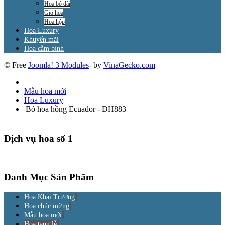
Hoa bó dài
Giỏ hoa
Hoa hộp
Hoa Luxury
Khuyến mãi
Hoa cắm bình
© Free
Joomla! 3 Modules
- by
VinaGecko.com
Mẫu hoa mới
|
Hoa Luxury
|
Bó hoa hồng Ecuador - DH883
Dịch vụ hoa số 1
Danh Mục Sản Phẩm
Hoa Khai Trương
Hoa chúc mừng
Mẫu hoa mới
Hoa tang lễ