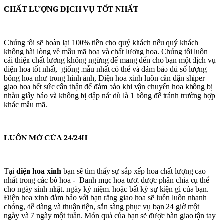
CHẤT LƯỢNG DỊCH VỤ TỐT NHẤT
Chúng tôi sẽ hoàn lại 100% tiền cho quý khách nếu quý khách
không hài lòng về mẫu mã hoa và chất lượng hoa. Chúng tôi luôn
cải thiện chất lượng không ngừng để mang đến cho bạn một dịch vụ
điện hoa tốt nhất, giống mẫu nhất có thể và đảm bảo đủ số lượng
bông hoa như trong hình ảnh, Điện hoa xinh luôn căn dặn shiper
giao hoa hết sức cẩn thận để đảm bảo khi vận chuyển hoa không bị
nhàu giấy báo và không bị dập nát dù là 1 bông để tránh trường hợp
khác mẫu mã.
LUÔN MỞ CỬA 24/24H
Tại
điện hoa xinh
bạn sẽ tìm thấy sự sắp xếp hoa chất lượng cao
nhất trong các bó hoa - Danh mục hoa tươi được phân chia cụ thể
cho ngày sinh nhật, ngày kỷ niệm, hoặc bất kỳ sự kiện gì của bạn.
Điện hoa xinh đảm bảo với bạn rằng giao hoa sẽ luôn luôn nhanh
chóng, dễ dàng và thuận tiện, sẵn sàng phục vụ bạn 24 giờ một
ngày và 7 ngày một tuần. Món quà của bạn sẽ được bàn giao tận tay