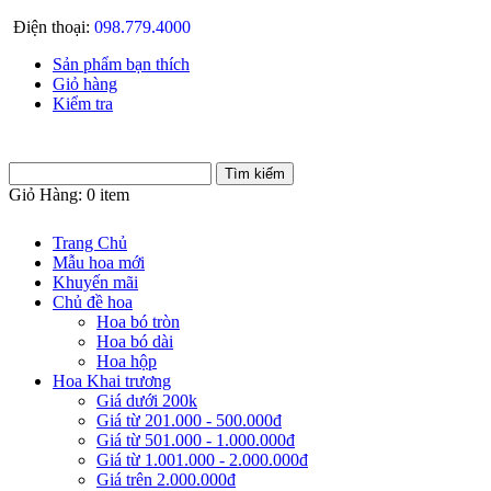
Điện thoại:
098.779.4000
Sản phẩm bạn thích
Giỏ hàng
Kiểm tra
Giỏ Hàng:
0 item
Trang Chủ
Mẫu hoa mới
Khuyến mãi
Chủ đề hoa
Hoa bó tròn
Hoa bó dài
Hoa hộp
Hoa Khai trương
Giá dưới 200k
Giá từ 201.000 - 500.000đ
Giá từ 501.000 - 1.000.000đ
Giá từ 1.001.000 - 2.000.000đ
Giá trên 2.000.000đ