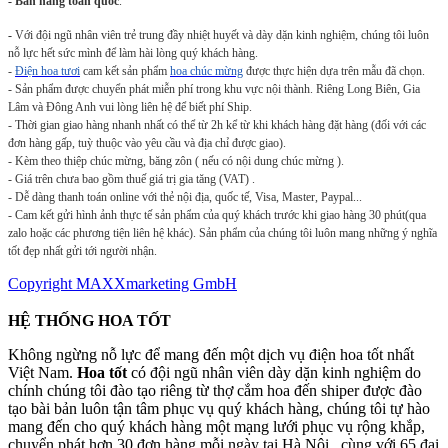
- Bán hàng toàn quốc
.
-
Với đội ngũ nhân viên trẻ trung đầy nhiệt huyết và dày dặn kinh nghiệm, chúng tôi luôn
nỗ lực hết sức mình để làm hài lòng quý khách hàng.
-
Điện hoa tươi
cam kết sản phẩm
hoa chúc mừng
được thực hiện dựa trên mẫu đã chọn.
- Sản phẩm được chuyển phát miễn phí trong khu vực nội thành. Riêng Long Biên, Gia
Lâm và Đông Anh vui lòng liên hệ để biết phí Ship.
- Thời gian giao hàng nhanh nhất có thể từ 2h kể từ khi khách hàng đặt hàng (đối với các
đơn hàng gấp, tuỳ thuộc vào yêu cầu và địa chỉ được giao).
- Kèm theo thiệp chúc mừng, băng zôn ( nếu có nội dung chúc mừng ).
- Giá trên chưa bao gồm thuế giá trị gia tăng (VAT) .
- Dễ dàng thanh toán online với thẻ nội địa, quốc tế, Visa, Master, Paypal...
- Cam kết gửi hình ảnh thực tế sản phẩm của quý khách trước khi giao hàng 30 phút(qua
zalo hoặc các phương tiện liên hệ khác). Sản phẩm của chúng tôi luôn mang những ý nghĩa
tốt đẹp nhất gửi tới người nhận.
Copyright MAXXmarketing GmbH
HỆ THỐNG HOA TỐT
Không ngừng nỗ lực để mang đến một dịch vụ điện hoa tốt nhất
Việt Nam.
Hoa tốt
có đội ngũ nhân viên dày dặn kinh nghiệm do
chính chúng tôi đào tạo riêng từ thợ cắm hoa đến shiper được đào
tạo bài bản luôn tận tâm phục vụ quý khách hàng, chúng tôi tự hào
mang đến cho quý khách hàng một mạng lưới phục vụ rộng khắp,
chuyển phát hơn 30 đơn hàng mỗi ngày tại Hà Nội, cùng với 65 đại