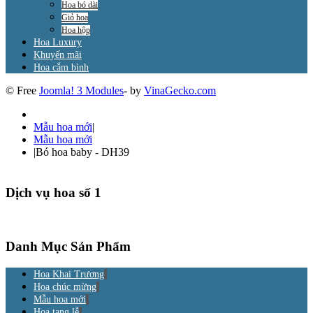
Hoa bó dài
Giỏ hoa
Hoa hộp
Hoa Luxury
Khuyến mãi
Hoa cắm bình
© Free
Joomla! 3 Modules
- by
VinaGecko.com
Mẫu hoa mới
|
Mẫu hoa mới
|
Bó hoa baby - DH39
Dịch vụ hoa số 1
Danh Mục Sản Phẩm
Hoa Khai Trương
Hoa chúc mừng
Mẫu hoa mới
Hoa tang lễ