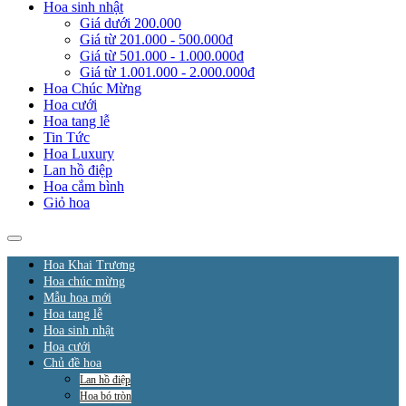
Hoa sinh nhật
Giá dưới 200.000
Giá từ 201.000 - 500.000đ
Giá từ 501.000 - 1.000.000đ
Giá từ 1.001.000 - 2.000.000đ
Hoa Chúc Mừng
Hoa cưới
Hoa tang lễ
Tin Tức
Hoa Luxury
Lan hồ điệp
Hoa cắm bình
Giỏ hoa
Hoa Khai Trương
Hoa chúc mừng
Mẫu hoa mới
Hoa tang lễ
Hoa sinh nhật
Hoa cưới
Chủ đề hoa
Lan hồ điệp
Hoa bó tròn