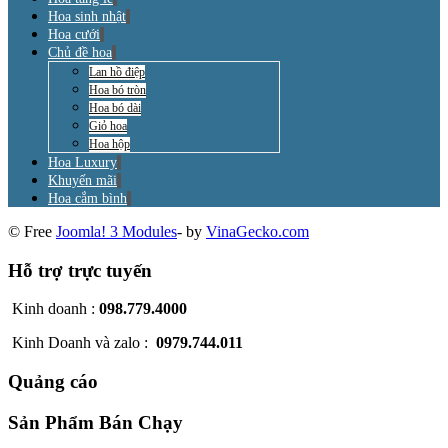
Hoa sinh nhật
Hoa cưới
Chủ đề hoa
Lan hồ điệp
Hoa bó tròn
Hoa bó dài
Giỏ hoa
Hoa hộp
Hoa Luxury
Khuyến mãi
Hoa cắm bình
© Free
Joomla! 3 Modules
- by
VinaGecko.com
Hỗ trợ trực tuyến
Kinh doanh :
098.779.4000
Kinh Doanh và zalo :
0979.744.011
Quảng cáo
Sản Phẩm Bán Chạy