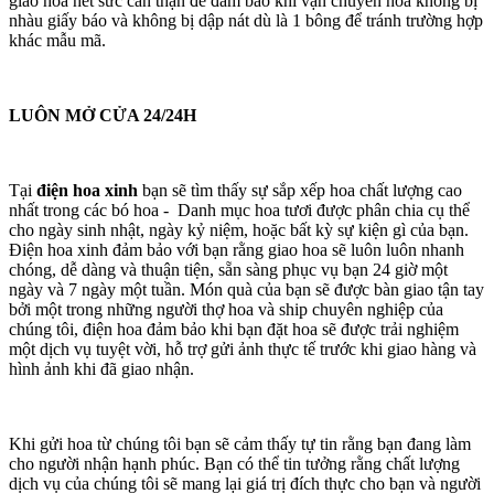
giao hoa hết sức cẩn thận để đảm bảo khi vận chuyển hoa không bị
nhàu giấy báo và không bị dập nát dù là 1 bông để tránh trường hợp
khác mẫu mã.
LUÔN MỞ CỬA 24/24H
Tại
điện hoa xinh
bạn sẽ tìm thấy sự sắp xếp hoa chất lượng cao
nhất trong các bó hoa - Danh mục hoa tươi được phân chia cụ thể
cho ngày sinh nhật, ngày kỷ niệm, hoặc bất kỳ sự kiện gì của bạn.
Điện hoa xinh đảm bảo với bạn rằng giao hoa sẽ luôn luôn nhanh
chóng, dễ dàng và thuận tiện, sẵn sàng phục vụ bạn 24 giờ một
ngày và 7 ngày một tuần. Món quà của bạn sẽ được bàn giao tận tay
bởi một trong những người thợ hoa và ship chuyên nghiệp của
chúng tôi, điện hoa đảm bảo khi bạn đặt hoa sẽ được trải nghiệm
một dịch vụ tuyệt vời, hỗ trợ gửi ảnh thực tế trước khi giao hàng và
hình ảnh khi đã giao nhận.
Khi gửi hoa từ chúng tôi bạn sẽ cảm thấy tự tin rằng bạn đang làm
cho người nhận hạnh phúc. Bạn có thể tin tưởng rằng chất lượng
dịch vụ của chúng tôi sẽ mang lại giá trị đích thực cho bạn và người