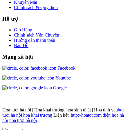
Khuyến Mãi
Chính sách & Quy định
Hỗ trợ
Giỏ Hàng
Chính sách Vận Chuyển
Hướng dẫn thanh toán
Bản Đồ
Mạng xã hội
Facebook
Youtube
Google +
Hoa tươi hà nội | Hoa khai trương| hoa sinh nhật | Hoa tình yêu
hoa
tươi hà nội
hoa khai trương
Liên kết:
http://hoatot.com
điện hoa hà
nội
hoa tươi hà nội
Joomla! 3 Templates