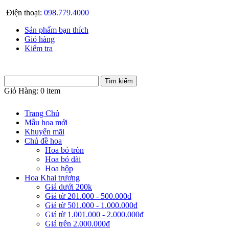
Điện thoại:
098.779.4000
Sản phẩm bạn thích
Giỏ hàng
Kiểm tra
Giỏ Hàng:
0 item
Trang Chủ
Mẫu hoa mới
Khuyến mãi
Chủ đề hoa
Hoa bó tròn
Hoa bó dài
Hoa hộp
Hoa Khai trương
Giá dưới 200k
Giá từ 201.000 - 500.000đ
Giá từ 501.000 - 1.000.000đ
Giá từ 1.001.000 - 2.000.000đ
Giá trên 2.000.000đ